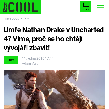
ŽIVĚ
Prima COOL
■
Hry
STARHOUSE
BUFFY, PŘEMOŽITELKA UPÍRŮ
Trendy:
Umře Nathan Drake v Uncharted
ESCAPE
PLNEJ KOTEL
AVENGERS 5
4? Víme, proč se ho chtějí
vývojáři zbavit!
11. ledna 2016 17:44
HRY
Adam Vala
Témata
Filmy
Seriály
Hry