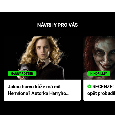
NÁVRHY PRO VÁS
HARRY POTTER
KINOFILMY
Jakou barvu kůže má mít
RECENZE: Smrtelné zlo se
Hermiona? Autorka Harryho
opět probudi
Pottera přišla s ráznou
přichází s n
odpovědí
hororovou n