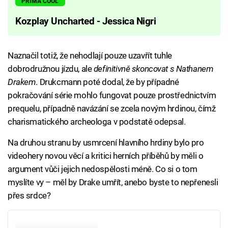
PRIMA COOL
Kozplay Uncharted - Jessica Nigri
Naznačil totiž, že nehodlají pouze uzavřít tuhle
dobrodružnou jízdu, ale
definitivně skoncovat s Nathanem
Drakem
. Drukcmann poté dodal, že by případné
pokračování série mohlo fungovat pouze prostřednictvím
prequelu, případně navázání se zcela novým hrdinou, čímž
charismatického archeologa v podstatě odepsal.
Na druhou stranu by usmrcení hlavního hrdiny bylo pro
videohery novou věcí a kritici herních příběhů by měli o
argument vůči jejich nedospělosti méně. Co si o tom
myslíte vy – měl by Drake umřít, anebo byste to nepřenesli
přes srdce?