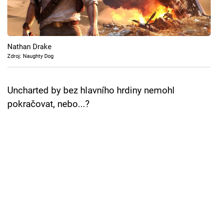
Cool Esport
Pořady
Nathan Drake
TV Program
Zdroj: Naughty Dog
Sledujte prima+
Uncharted by bez hlavního hrdiny nemohl
pokračovat, nebo...?
Přihlášení
Sledujte nás