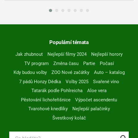
Populární témata
Jak zhubnout
Nejlepší filmy 2024
Nejlepší horory
TV program
Změna času
Partie
Počasí
Kdy budou volby
ZOO Nové začátky
Auto – katalog
7 pádů Honzy Dědka
Volby 2025
Svařené víno
Tatarák podle Pohlreicha
Aloe vera
Pěstování lichořeřišnice
Výpočet ascendentu
Tvarohové knedlíky
Nejlepší palačinky
Švestkový koláč