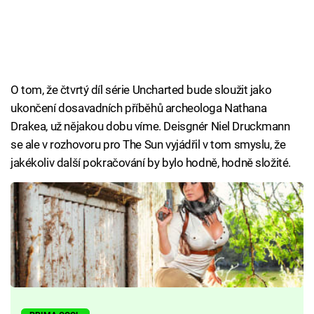
O tom, že čtvrtý díl série Uncharted bude sloužit jako
ukončení dosavadních příběhů archeologa Nathana
Drakea, už nějakou dobu víme. Deisgnér Niel Druckmann
se ale v rozhovoru pro The Sun vyjádřil v tom smyslu, že
jakékoliv další pokračování by bylo hodně, hodně složité.