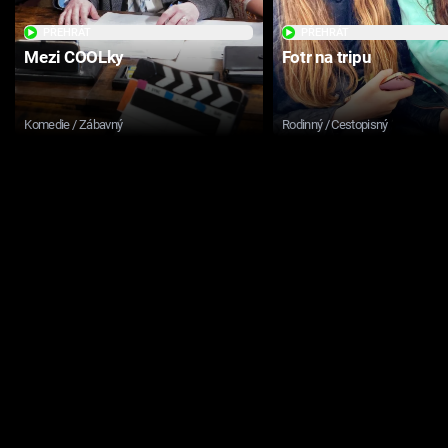
PŘEHRÁT
PŘEHRÁT
Mezi COOLky
Fotr na tripu
Komedie / Zábavný
Rodinný / Cestopisný