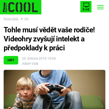
ŽIVĚ
Prima COOL
■
Hry
STARHOUSE
BUFFY, PŘEMOŽITELKA UPÍRŮ
Trendy:
Tohle musí vědět vaše rodiče!
ESCAPE
PLNEJ KOTEL
AVENGERS 5
Videohry zvyšují intelekt a
předpoklady k práci
20. března 2016 10:04
HRY
Adam Vala
Témata
Filmy
Seriály
Hry