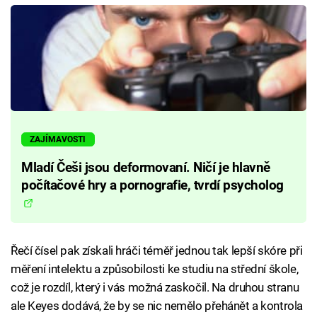
ZAJÍMAVOSTI
Mladí Češi jsou deformovaní. Ničí je hlavně
počítačové hry a pornografie, tvrdí psycholog
Řečí čísel pak získali hráči téměř jednou tak lepší skóre při
měření intelektu a způsobilosti ke studiu na střední škole,
což je rozdíl, který i vás možná zaskočil. Na druhou stranu
ale Keyes dodává, že by se nic nemělo přehánět a kontrola