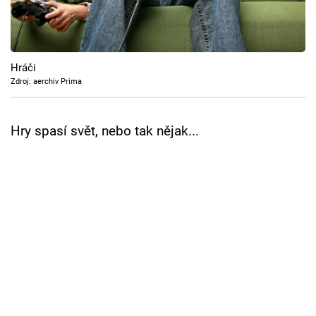
Cool Esport
Pořady
Hráči
TV Program
Zdroj: aerchiv Prima
Sledujte prima+
Hry spasí svět, nebo tak nějak...
Přihlášení
Sledujte nás