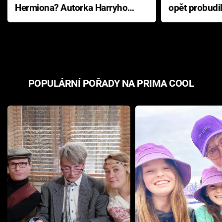
Hermiona? Autorka Harryho
opět probudi
Pottera přišla s ráznou
přichází s n
odpovědí
hororovou n
POPULÁRNÍ POŘADY NA PRIMA COOL