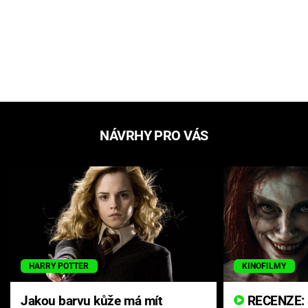
NÁVRHY PRO VÁS
HARRY POTTER
KINOFILMY
Jakou barvu kůže má mít
RECENZE: Smrtelné zlo se