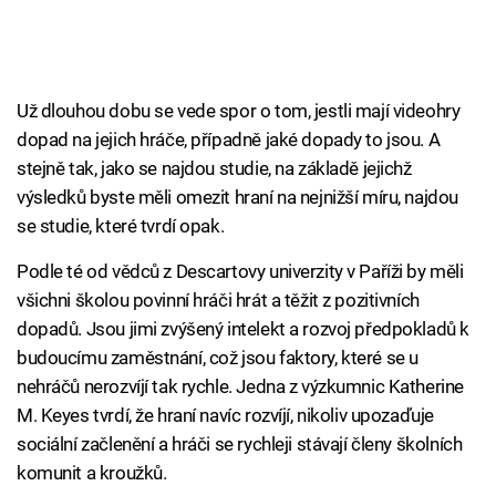
Už dlouhou dobu se vede spor o tom, jestli mají videohry
dopad na jejich hráče, případně jaké dopady to jsou. A
stejně tak, jako se najdou studie, na základě jejichž
výsledků byste měli omezit hraní na nejnižší míru, najdou
se studie, které tvrdí opak.
Podle té od vědců z Descartovy univerzity v Paříži by měli
všichni školou povinní hráči hrát a těžit z pozitivních
dopadů. Jsou jimi zvýšený intelekt a rozvoj předpokladů k
budoucímu zaměstnání, což jsou faktory, které se u
nehráčů nerozvíjí tak rychle. Jedna z výzkumnic Katherine
M. Keyes tvrdí, že hraní navíc rozvíjí, nikoliv upozaďuje
sociální začlenění a hráči se rychleji stávají členy školních
komunit a kroužků.