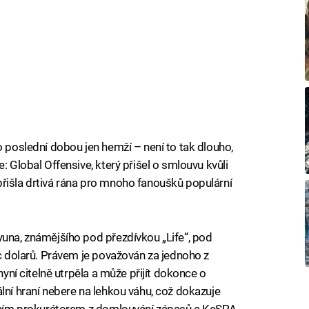
o poslední dobou jen hemží – není to tak dlouho,
: Global Offensive, který přišel o smlouvu kvůli
řišla drtivá rána pro mnoho fanoušků populární
yuna, známějšího pod přezdívkou „Life“, pod
íc dolarů. Právem je považován za jednoho z
nyní citelně utrpěla a může přijít dokonce o
lní hraní nebere na lehkou váhu, což dokazuje
tátním prokurátorem z domlouvání zápasů a KeSPA