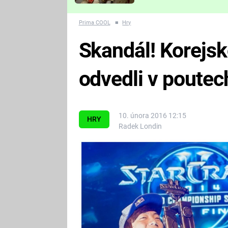
Které děsivé pecky vám
nejvíc zvednou tep?
Prima COOL
■
Hry
Skandál! Korejsk
odvedli v poutec
10. února 2016 12:15
HRY
Radek Londin