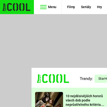
Menu
Filmy
Seriály
Hry
Seriály
Filmy
SIMPSONOVI
STAR WARS
HVĚZDNÁ
AVENGERS
BRÁNA
RYCHLE A
TEORIE
ZBĚSILE 10
Trendy:
VELKÉHO
Star
PREDÁTOR
TŘESKU
10 nejděsivějších hororů
FUTURAMA
všech dob podle
neprůstřelného kritéria.