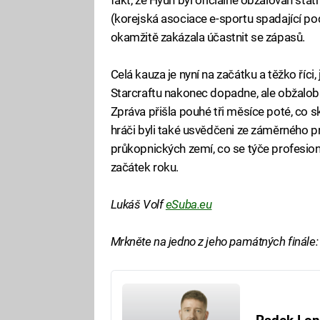
(korejská asociace e-sportu spadající pod
okamžitě zakázala účastnit se zápasů.
Celá kauza je nyní na začátku a těžko říci,
Starcraftu nakonec dopadne, ale obžaloba
Zpráva přišla pouhé tři měsíce poté, co s
hráči byli také usvědčeni ze záměrného pr
průkopnických zemí, co se týče profesion
začátek roku.
Lukáš Volf
eSuba.eu
Mrkněte na jedno z jeho památných finále: