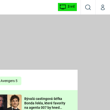
ŽIVĚ
Vyhledávání
Můj p
Prima+
É
CNN Prima NEWS
E
Prima FRESH
ŠÍ
Prima LIVING
E
Prima Ženy
Avengers 5
Prima LAJK
Bývalá castingová šéfka
OOL
Bonda řekla, které favority
Sledujte nás
na agenta 007 by hned