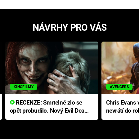
NÁVRHY PRO VÁS
KINOFILMY
AVENGERS
RECENZE: Smrtelné zlo se
Chris Evans v
opět probudilo. Nový Evil Dead
nevrátí do ro
přichází s neodolatelnou
Ameriky
hororovou nabídkou