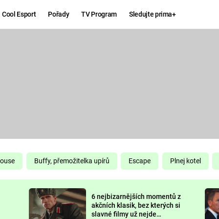
Cool Esport
Pořady
TV Program
Sledujte prima+
Hry
Zábava
MAFIA
ZÁBAVN
GALERI
GTA 6
NEJLEP
KINGDOM
KOMEDI
COME:
DELIVERANCE
CHUCK
House
Buffy, přemožitelka upírů
Escape
Plnej kotel
NORRIS
ESPORT
6 nejbizarnějších momentů z
DEADP
akčních klasik, bez kterých si
slavné filmy už nejde