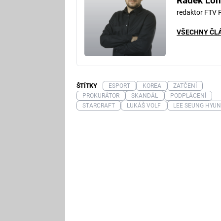
Radek Lon
redaktor FTV 
VŠECHNY ČL
ŠTÍTKY
ESPORT
KOREA
ZATČENÍ
PROKURÁTOR
SKANDÁL
PODPLÁCENÍ
STARCRAFT
LUKÁŠ VOLF
LEE SEUNG HYUN