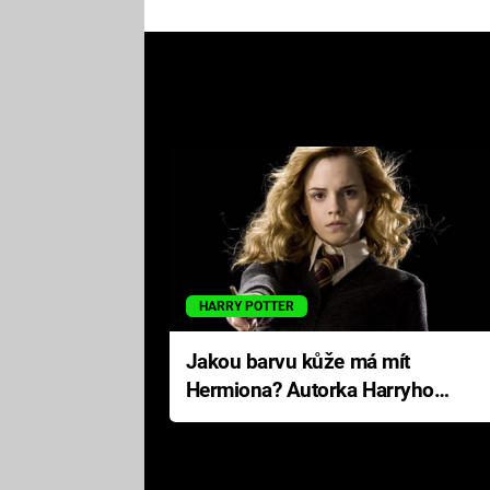
HARRY POTTER
Jakou barvu kůže má mít
Hermiona? Autorka Harryho
Pottera přišla s ráznou
odpovědí