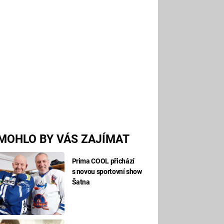
MOHLO BY VÁS ZAJÍMAT
Prima COOL přichází
s novou sportovní show
Šatna