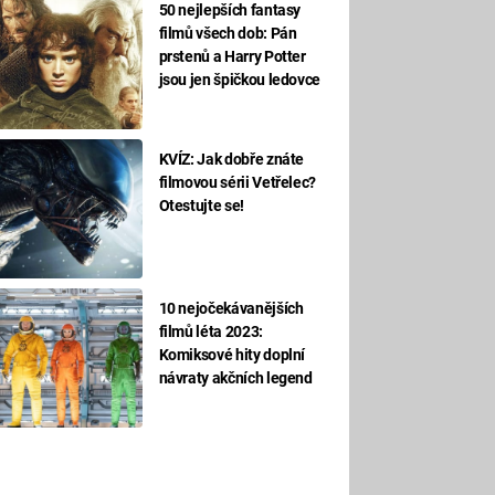
50 nejlepších fantasy
filmů všech dob: Pán
prstenů a Harry Potter
jsou jen špičkou ledovce
KVÍZ: Jak dobře znáte
filmovou sérii Vetřelec?
Otestujte se!
10 nejočekávanějších
filmů léta 2023:
Komiksové hity doplní
návraty akčních legend