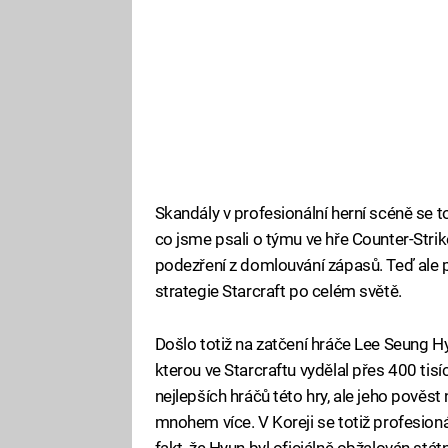
Skandály v profesionální herní scéně se t
co jsme psali o týmu ve hře Counter-Strike
podezření z domlouvání zápasů. Teď ale p
strategie Starcraft po celém světě.
Došlo totiž na zatčení hráče Lee Seung H
kterou ve Starcraftu vydělal přes 400 tis
nejlepších hráčů této hry, ale jeho pověst 
mnohem více. V Koreji se totiž profesioná
fakt, že Hyun byl oficiálně obžalován s