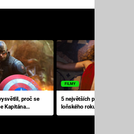
FILMY
ysvětlil, proč se
5 největších propadáků
le Kapitána
loňského roku: Disney na
jediné katastrofě prodělal 200
milionů dolarů