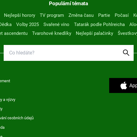
Populární témata
Nejlepší horory
TV program
Změna času
Partie
Počasí
K
Dědka
Volby 2025
Svařené víno
Tatarák podle Pohlreicha
Alo
t ascendentu
Tvarohové knedlíky
Nejlepší palačinky
Švestkov
ement
App
y a výzvy
ty
vání osobních údajů
ěda
ce