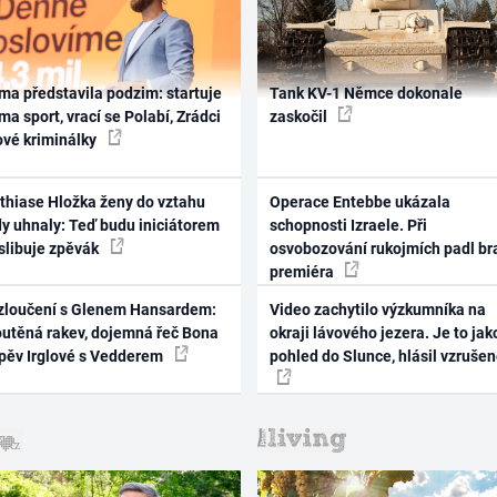
ma představila podzim: startuje
Tank KV-1 Němce dokonale
ma sport, vrací se Polabí, Zrádci
zaskočil
ové kriminálky
thiase Hložka ženy do vztahu
Operace Entebbe ukázala
dy uhnaly: Teď budu iniciátorem
schopnosti Izraele. Při
 slibuje zpěvák
osvobozování rukojmích padl br
premiéra
zloučení s Glenem Hansardem:
Video zachytilo výzkumníka na
outěná rakev, dojemná řeč Bona
okraji lávového jezera. Je to jak
zpěv Irglové s Vedderem
pohled do Slunce, hlásil vzruše