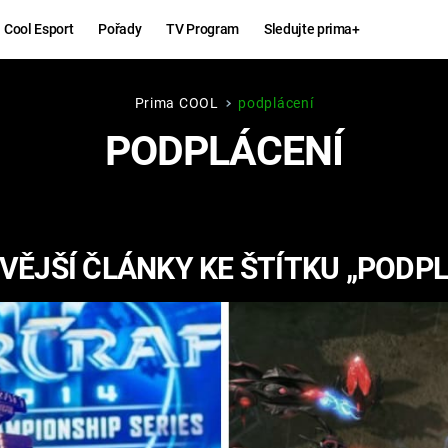
Cool Esport
Pořady
TV Program
Sledujte prima+
Prima COOL
podplácení
Hry
Zábava
PODPLÁCENÍ
MAFIA
ZÁBAVN
GALERI
GTA 6
NEJLEP
VĚJŠÍ ČLÁNKY KE ŠTÍTKU „PODPL
KINGDOM
KOMEDI
COME:
DELIVERANCE
CHUCK
NORRIS
ESPORT
DEADP