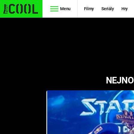
Menu
Filmy
Seriály
Hry
Seriály
Filmy
SIMPSONOVI
STAR WARS
HVĚZDNÁ
AVENGERS
BRÁNA
NEJNO
RYCHLE A
TEORIE
ZBĚSILE 10
VELKÉHO
PREDÁTOR
TŘESKU
FUTURAMA