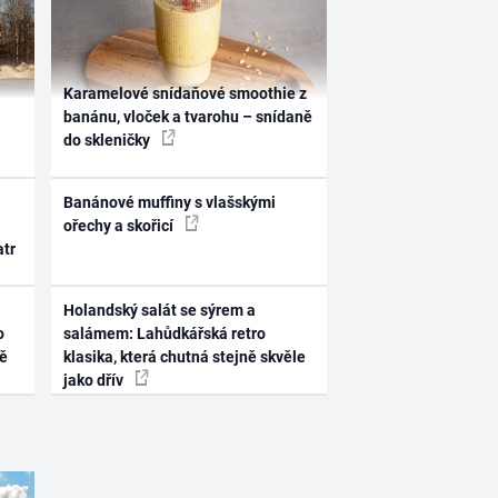
Karamelové snídaňové smoothie z
banánu, vloček a tvarohu – snídaně
do skleničky
Banánové muffiny s vlašskými
ořechy a skořicí
atr
Holandský salát se sýrem a
o
salámem: Lahůdkářská retro
ně
klasika, která chutná stejně skvěle
jako dřív