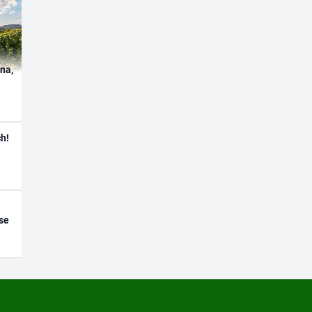
ína,
h!
se