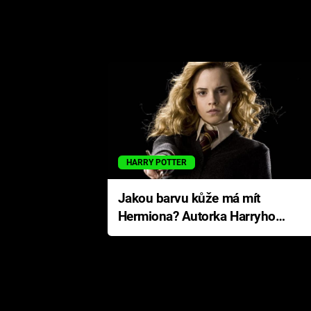
HARRY POTTER
Jakou barvu kůže má mít
Hermiona? Autorka Harryho
Pottera přišla s ráznou
odpovědí