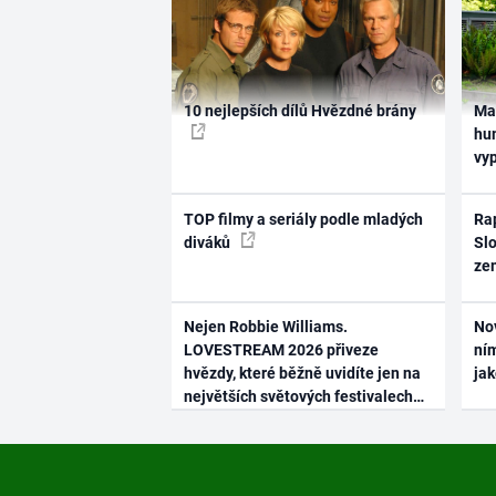
10 nejlepších dílů Hvězdné brány
Ma
hum
vy
TOP filmy a seriály podle mladých
Rap
diváků
Slo
ze
Nejen Robbie Williams.
No
LOVESTREAM 2026 přiveze
ním
hvězdy, které běžně uvidíte jen na
ja
největších světových festivalech