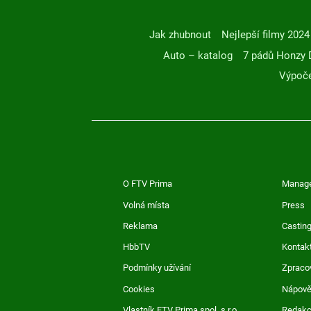
Jak zhubnout
Nejlepší filmy 2024
Auto – katalog
7 pádů Honzy 
Výpoče
O FTV Prima
Manag
Volná místa
Press
Reklama
Casting
HbbTV
Kontak
Podmínky užívání
Zpraco
Cookies
Nápov
Vlastník FTV Prima spol. s r.o.
Redak