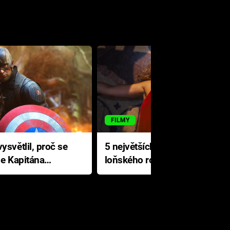
FILMY
ysvětlil, proč se
5 největších propadáků
le Kapitána
loňského roku: Disney na
jediné katastrofě prodělal 200
milionů dolarů