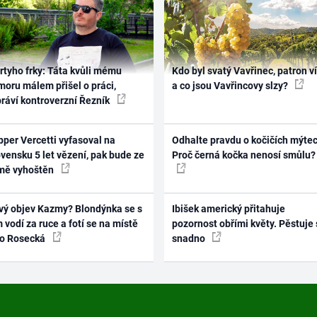
rtyho frky: Táta kvůli mému
Kdo byl svatý Vavřinec, patron v
oru málem přišel o práci,
a co jsou Vavřincovy slzy?
práví kontroverzní Řezník
per Vercetti vyfasoval na
Odhalte pravdu o kočičích mýtec
vensku 5 let vězení, pak bude ze
Proč černá kočka nenosí smůlu?
mě vyhoštěn
vý objev Kazmy? Blondýnka se s
Ibišek americký přitahuje
 vodí za ruce a fotí se na místě
pozornost obřími květy. Pěstuje 
ko Rosecká
snadno