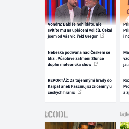
Vondra: Babiše nehlídáte, ale
Pri
svítíte mu na uplácení voličů. Čekal
Pri
jsem od vás víc, řekl Gregor
i n
Nebeská podívaná nad Českem se
Ma
blíží. Působivé zatmění Slunce
vž
doplní meteorická show
já,
REPORTÁŽ: Za tajemnými hrady do
Ro
Karpat aneb Fascinující zříceniny u
Pr
českých hranic
a 