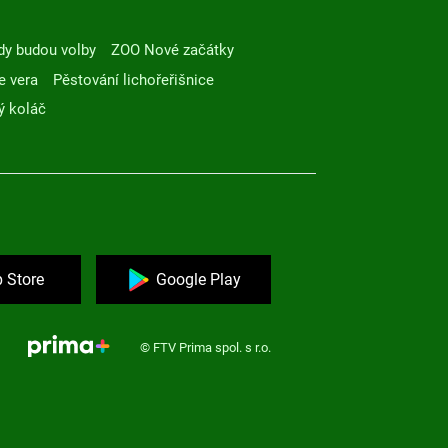
dy budou volby
ZOO Nové začátky
e vera
Pěstování lichořeřišnice
ý koláč
 Store
Google Play
© FTV Prima spol. s r.o.