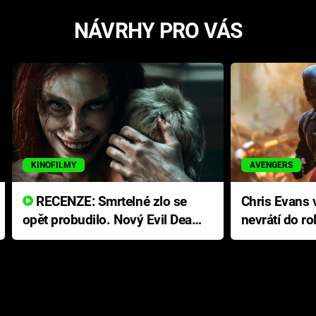
NÁVRHY PRO VÁS
KINOFILMY
AVENGERS
RECENZE: Smrtelné zlo se
Chris Evans v
opět probudilo. Nový Evil Dead
nevrátí do ro
přichází s neodolatelnou
Ameriky
hororovou nabídkou