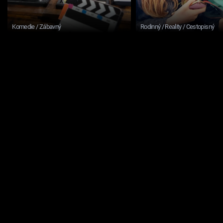
Komedie / Zábavný
Rodinný / Reality / Cestopisný