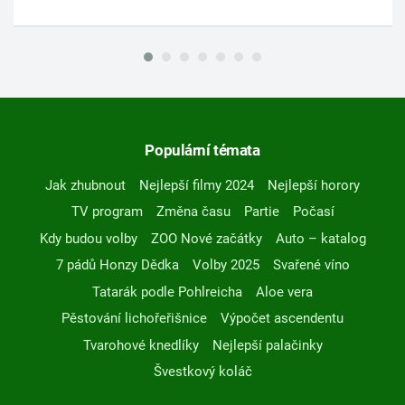
Populární témata
Jak zhubnout
Nejlepší filmy 2024
Nejlepší horory
TV program
Změna času
Partie
Počasí
Kdy budou volby
ZOO Nové začátky
Auto – katalog
7 pádů Honzy Dědka
Volby 2025
Svařené víno
Tatarák podle Pohlreicha
Aloe vera
Pěstování lichořeřišnice
Výpočet ascendentu
Tvarohové knedlíky
Nejlepší palačinky
Švestkový koláč