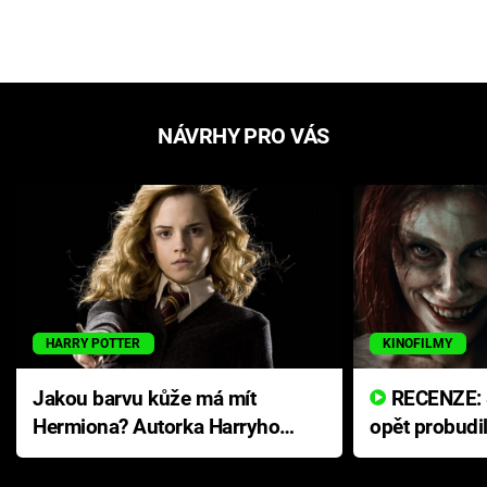
NÁVRHY PRO VÁS
HARRY POTTER
KINOFILMY
Jakou barvu kůže má mít
RECENZE: Smrtelné zlo se
Hermiona? Autorka Harryho
opět probudi
Pottera přišla s ráznou
přichází s n
odpovědí
hororovou n