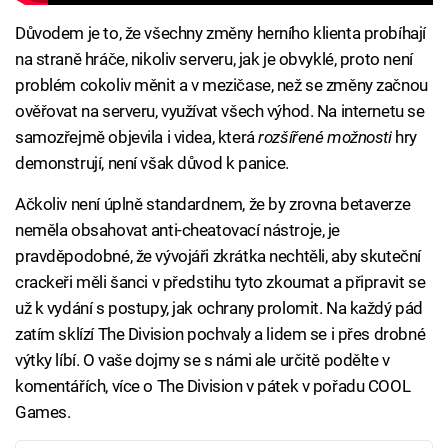
Důvodem je to, že všechny změny herního klienta probíhají
na straně hráče, nikoliv serveru, jak je obvyklé, proto není
problém cokoliv měnit a v mezičase, než se změny začnou
ověřovat na serveru, využívat všech výhod. Na internetu se
samozřejmě objevila i videa, která
rozšířené možnosti
hry
demonstrují, není však důvod k panice.
Ačkoliv není úplně standardnem, že by zrovna betaverze
neměla obsahovat anti-cheatovací nástroje, je
pravděpodobné, že vývojáři zkrátka nechtěli, aby skuteční
crackeři měli šanci v předstihu tyto zkoumat a připravit se
už k vydání s postupy, jak ochrany prolomit. Na každý pád
zatím sklízí The Division pochvaly a lidem se i přes drobné
výtky líbí. O vaše dojmy se s námi ale určitě podělte v
komentářích, více o The Division v pátek v pořadu COOL
Games.