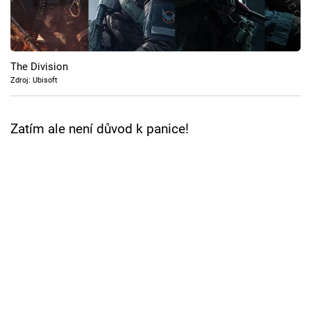
Cool Esport
Pořady
The Division
TV Program
Zdroj: Ubisoft
Sledujte prima+
Zatím ale není důvod k panice!
Přihlášení
Sledujte nás