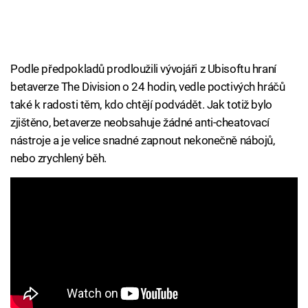
Podle předpokladů prodloužili vývojáři z Ubisoftu hraní
betaverze The Division o 24 hodin, vedle poctivých hráčů
také k radosti těm, kdo chtějí podvádět. Jak totiž bylo
zjištěno, betaverze neobsahuje žádné anti-cheatovací
nástroje a je velice snadné zapnout nekonečně nábojů,
nebo zrychlený běh.