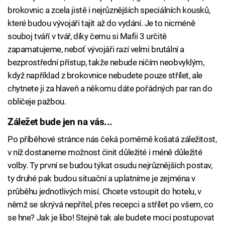
brokovnic a zcela jistě i nejrůznějších speciálních kousků,
které budou vývojáři tajit až do vydání. Je to nicméně
souboj tváří v tvář, díky čemu si Mafii 3 určitě
zapamatujeme, neboť vývojáři razí velmi brutální a
bezprostřední přístup, takže nebude ničím neobvyklým,
když například z brokovnice nebudete pouze střílet, ale
chytnete ji za hlaveň a někomu dáte pořádných par ran do
obličeje pažbou.
Záležet bude jen na vás...
Po příběhové stránce nás čeká poměrně košatá záležitost,
v níž dostaneme možnost činit důležité i méně důležité
volby. Ty první se budou týkat osudu nejrůznějších postav,
ty druhé pak budou situační a uplatníme je zejména v
průběhu jednotlivých misí. Chcete vstoupit do hotelu, v
němž se skrývá nepřítel, přes recepci a střílet po všem, co
se hne? Jak je libo! Stejně tak ale budete moci postupovat