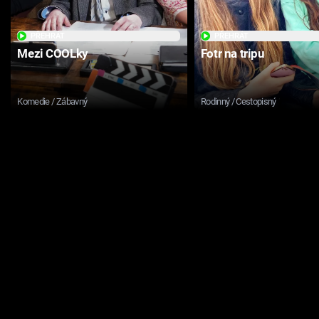
PŘEHRÁT
PŘEHRÁT
Mezi COOLky
Fotr na tripu
Komedie / Zábavný
Rodinný / Cestopisný