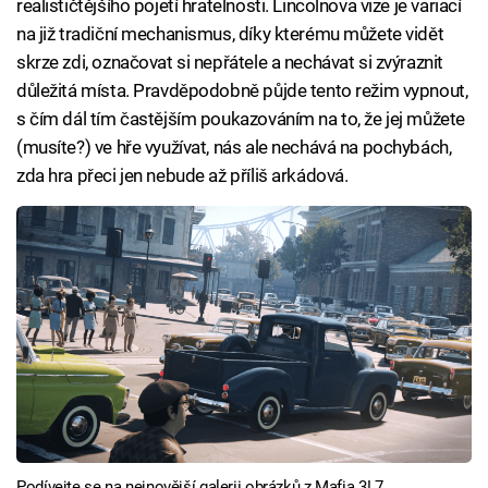
realističtějšího pojetí hratelnosti. Lincolnova vize je variací
na již tradiční mechanismus, díky kterému můžete vidět
skrze zdi, označovat si nepřátele a nechávat si zvýraznit
důležitá místa. Pravděpodobně půjde tento režim vypnout,
s čím dál tím častějším poukazováním na to, že jej můžete
(musíte?) ve hře využívat, nás ale nechává na pochybách,
zda hra přeci jen nebude až příliš arkádová.
Podívejte se na nejnovější galerii obrázků z Mafia 3! 7