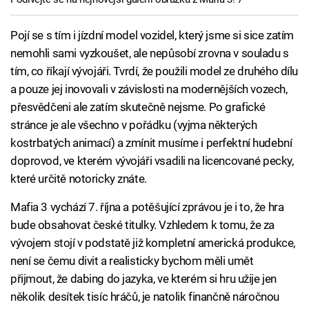
Pojí se s tím i jízdní model vozidel, který jsme si sice zatím
nemohli sami vyzkoušet, ale nepůsobí zrovna v souladu s
tím, co říkají vývojáři. Tvrdí, že použili model ze druhého dílu
a pouze jej inovovali v závislosti na modernějších vozech,
přesvědčeni ale zatím skutečně nejsme. Po grafické
stránce je ale všechno v pořádku (vyjma některých
kostrbatých animací) a zmínit musíme i perfektní hudební
doprovod, ve kterém vývojáři vsadili na licencované pecky,
které určitě notoricky znáte.
Mafia 3 vychází 7. října a potěšující zprávou je i to, že hra
bude obsahovat české titulky. Vzhledem k tomu, že za
vývojem stojí v podstatě již kompletní americká produkce,
není se čemu divit a realisticky bychom měli umět
přijmout, že dabing do jazyka, ve kterém si hru užije jen
několik desítek tisíc hráčů, je natolik finančně náročnou