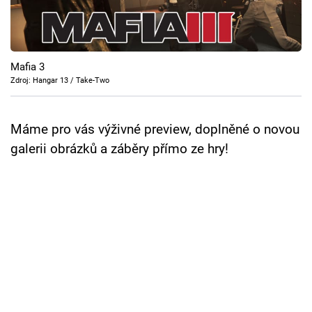
Cool Esport
Pořady
Mafia 3
TV Program
Zdroj: Hangar 13 / Take-Two
Sledujte prima+
Máme pro vás výživné preview, doplněné o novou
galerii obrázků a záběry přímo ze hry!
Přihlášení
Sledujte nás