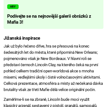
HRY
Podívejte se na nejnovější galerii obrázků z
Mafia 3!
Jižanská inspirace
Jak už bylo řečeno dříve, hra se přesouvá na konec
šedesátých let do města, které připomíná New Orleans;
pojmenováno však je New Bordeaux. V hlavní roli se
představí černoch Lincoln Clay, na kterého čeká na první
pohled celkem tradiční open-worldová akce s mnoha
misemi, vedlejšími úkoly i čistě volnočasovými aktivitami.
Celková prezentace, atmosféra a místy až nečekaná dávka
brutality však ze třetí Mafie dělá velice originální počin.
Zaměříme-li se na zbraně, Lincoln bude moci využít
klasický arzenál, sestavený z pistolí, granátů, samopalů,