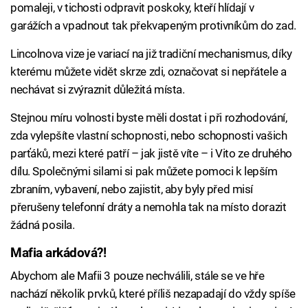
pomaleji, v tichosti odpravit poskoky, kteří hlídají v
garážích a vpadnout tak překvapeným protivníkům do zad.
Lincolnova vize je variací na již tradiční mechanismus, díky
kterému můžete vidět skrze zdi, označovat si nepřátele a
nechávat si zvýraznit důležitá místa.
Stejnou míru volnosti byste měli dostat i při rozhodování,
zda vylepšíte vlastní schopnosti, nebo schopnosti vašich
parťáků, mezi které patří – jak jistě víte – i Vito ze druhého
dílu. Společnými silami si pak můžete pomoci k lepším
zbraním, vybavení, nebo zajistit, aby byly před misí
přerušeny telefonní dráty a nemohla tak na místo dorazit
žádná posila.
Mafia arkádová?!
Abychom ale Mafii 3 pouze nechválili, stále se ve hře
nachází několik prvků, které příliš nezapadají do vždy spíše