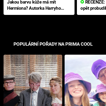
Jakou barvu kůže má mít
RECENZE: Smrtelné zlo se
Hermiona? Autorka Harryho
opět probudi
Pottera přišla s ráznou
přichází s n
odpovědí
hororovou n
POPULÁRNÍ POŘADY NA PRIMA COOL