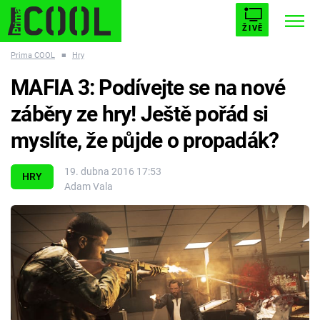
ŽIVĚ
Prima COOL
■
Hry
STARHOUSE
BUFFY, PŘEMOŽITELKA UPÍRŮ
Trendy:
MAFIA 3: Podívejte se na nové
ESCAPE
PLNEJ KOTEL
AVENGERS 5
záběry ze hry! Ještě pořád si
myslíte, že půjde o propadák?
19. dubna 2016 17:53
HRY
Adam Vala
Témata
Filmy
Seriály
Hry