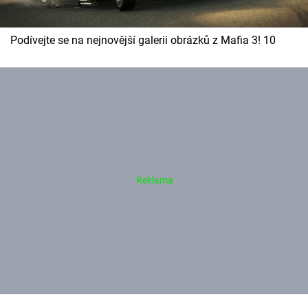
Podívejte se na nejnovější galerii obrázků z Mafia 3! 10