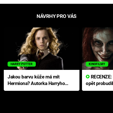
NÁVRHY PRO VÁS
HARRY POTTER
KINOFILMY
Jakou barvu kůže má mít
RECENZE: Smrtelné zlo se
Hermiona? Autorka Harryho
opět probudi
Pottera přišla s ráznou
přichází s n
odpovědí
hororovou n