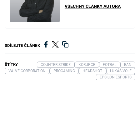
VŠECHNY ČLÁNKY AUTORA
SDÍLEJTE ČLÁNEK
ŠTÍTKY
COUNTER STRIKE
KORUPCE
FOTBAL
BAN
VALVE CORPORATION
PROGAMING
HEADSHOT
LUKÁŠ VOLF
EPSILON ESPORTS