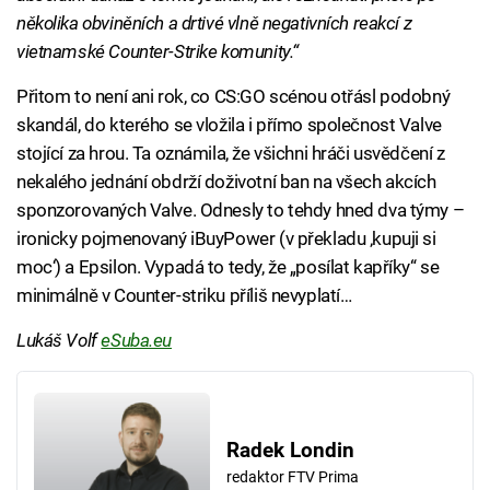
několika obviněních a drtivé vlně negativních reakcí z
vietnamské Counter-Strike komunity.“
Přitom to není ani rok, co CS:GO scénou otřásl podobný
skandál, do kterého se vložila i přímo společnost Valve
stojící za hrou. Ta oznámila, že všichni hráči usvědčení z
nekalého jednání obdrží doživotní ban na všech akcích
sponzorovaných Valve. Odnesly to tehdy hned dva týmy –
ironicky pojmenovaný iBuyPower (v překladu ‚kupuji si
moc‘) a Epsilon. Vypadá to tedy, že „posílat kapříky“ se
minimálně v Counter-striku příliš nevyplatí…
Lukáš Volf
eSuba.eu
Radek Londin
redaktor FTV Prima