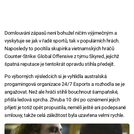
Domlouvání zápasů není bohužel ničím výjimečným a
vyskytuje se jak v řadě sportů, tak v populárních hrách.
Naposledy to pocítila skupinka vietnamských hráčů
Counter-Strike: Global Offensive z týmu Skyred, jejichž
špatná reputace je tentokrát opravdu stihla předejít.
Po výborných výsledcích si je vyhlídla australská
progamingová organizace 24/7 Esports a rozhodla se je
angažovat. Než ale hráči stihli bouchnout šampaňské,
přišla ledová sprcha. Zhruba 10 dní po oznámení jejich
přijetí je totiž opět propustila, neměli ještě ani podepsané
smlouvy, takže celá záležitost byla uzavřena velmi rychle.