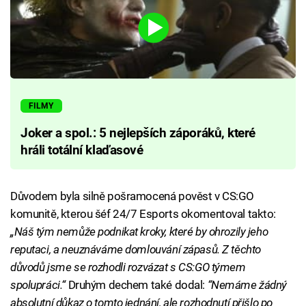
FILMY
Joker a spol.: 5 nejlepších záporáků, které
hráli totální klaďasové
Důvodem byla silně pošramocená pověst v CS:GO
komunitě, kterou šéf 24/7 Esports okomentoval takto:
„Náš tým nemůže podnikat kroky, které by ohrozily jeho
reputaci, a neuznáváme domlouvání zápasů. Z těchto
důvodů jsme se rozhodli rozvázat s CS:GO týmem
spolupráci.“
Druhým dechem také dodal:
“Nemáme žádný
absolutní důkaz o tomto jednání, ale rozhodnutí přišlo po