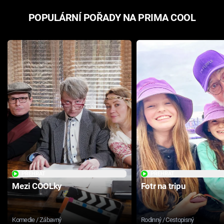
POPULÁRNÍ POŘADY NA PRIMA COOL
PŘEHRÁT
PŘEHRÁT
Mezi COOLky
Fotr na tripu
Komedie / Zábavný
Rodinný / Cestopisný