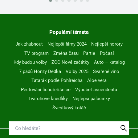
Populární témata
Jak zhubnout
Nejlepší filmy 2024
Nejlepší horory
TV program
Změna času
Partie
Počasí
Kdy budou volby
ZOO Nové začátky
Auto – katalog
7 pádů Honzy Dědka
Volby 2025
Svařené víno
Tatarák podle Pohlreicha
Aloe vera
Pěstování lichořeřišnice
Výpočet ascendentu
Tvarohové knedlíky
Nejlepší palačinky
Švestkový koláč