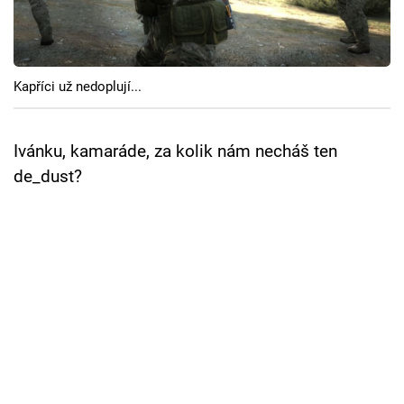
Cool Esport
Pořady
Kapříci už nedoplují...
TV Program
Sledujte prima+
Ivánku, kamaráde, za kolik nám necháš ten
de_dust?
Přihlášení
Sledujte nás