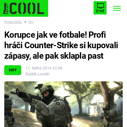
ŽIVĚ
Prima COOL
■
Hry
STARHOUSE
BUFFY, PŘEMOŽITELKA UPÍRŮ
Trendy:
Korupce jak ve fotbale! Profi
ESCAPE
PLNEJ KOTEL
AVENGERS 5
hráči Counter-Strike si kupovali
zápasy, ale pak sklapla past
11. ledna 2016 22:48
HRY
Radek Londin
Témata
Filmy
Seriály
Hry