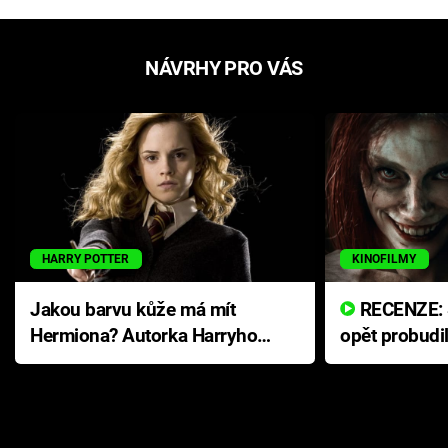
NÁVRHY PRO VÁS
HARRY POTTER
KINOFILMY
Jakou barvu kůže má mít
RECENZE: Smrtelné zlo se
Hermiona? Autorka Harryho
opět probudi
Pottera přišla s ráznou
přichází s n
odpovědí
hororovou n