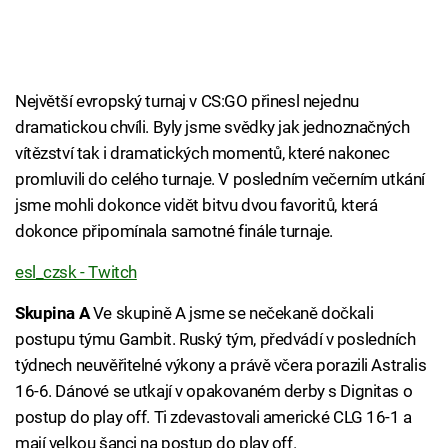
Největší evropský turnaj v CS:GO přinesl nejednu
dramatickou chvíli. Byly jsme svědky jak jednoznačných
vítězství tak i dramatických momentů, které nakonec
promluvili do celého turnaje. V posledním večerním utkání
jsme mohli dokonce vidět bitvu dvou favoritů, která
dokonce připomínala samotné finále turnaje.
esl_czsk - Twitch
Skupina A
Ve skupině A jsme se nečekaně dočkali
postupu týmu Gambit. Ruský tým, předvádí v posledních
týdnech neuvěřitelné výkony a právě včera porazili Astralis
16-6. Dánové se utkají v opakovaném derby s Dignitas o
postup do play off. Ti zdevastovali americké CLG 16-1 a
mají velkou šanci na postup do play off.