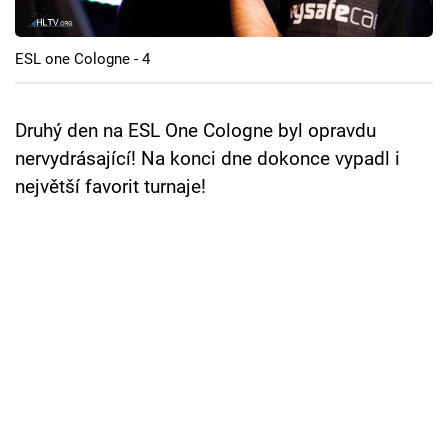
Cool Esport
ESL one Cologne - 4
Pořady
TV Program
Druhý den na ESL One Cologne byl opravdu
nervydrásající! Na konci dne dokonce vypadl i
Sledujte prima+
největší favorit turnaje!
Přihlášení
Sledujte nás