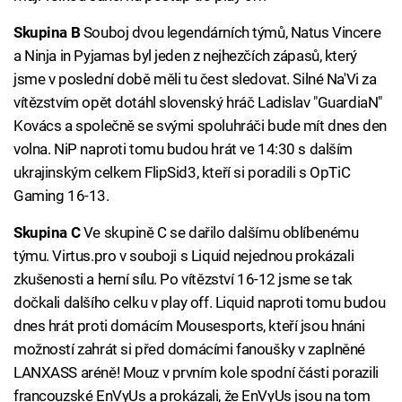
Skupina B
Souboj dvou legendárních týmů, Natus Vincere
a Ninja in Pyjamas byl jeden z nejhezčích zápasů, který
jsme v poslední době měli tu čest sledovat. Silné Na'Vi za
vítězstvím opět dotáhl slovenský hráč Ladislav "GuardiaN"
Kovács a společně se svými spoluhráči bude mít dnes den
volna. NiP naproti tomu budou hrát ve 14:30 s dalším
ukrajinským celkem FlipSid3, kteří si poradili s OpTiC
Gaming 16-13.
Skupina C
Ve skupině C se dařilo dalšímu oblíbenému
týmu. Virtus.pro v souboji s Liquid nejednou prokázali
zkušenosti a herní sílu. Po vítězství 16-12 jsme se tak
dočkali dalšího celku v play off. Liquid naproti tomu budou
dnes hrát proti domácím Mousesports, kteří jsou hnáni
možností zahrát si před domácími fanoušky v zaplněné
LANXASS aréně! Mouz v prvním kole spodní části porazili
francouzské EnVyUs a prokázali, že EnVyUs jsou na tom