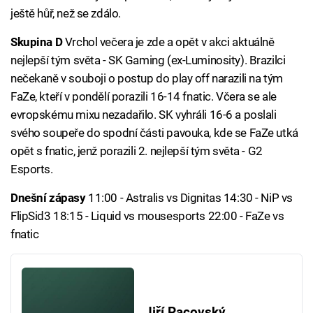
ještě hůř, než se zdálo.
Skupina D
Vrchol večera je zde a opět v akci aktuálně
nejlepší tým světa - SK Gaming (ex-Luminosity). Brazilci
nečekaně v souboji o postup do play off narazili na tým
FaZe, kteří v pondělí porazili 16-14 fnatic. Včera se ale
evropskému mixu nezadařilo. SK vyhráli 16-6 a poslali
svého soupeře do spodní části pavouka, kde se FaZe utká
opět s fnatic, jenž porazili 2. nejlepší tým světa - G2
Esports.
Dnešní zápasy
11:00 - Astralis vs Dignitas 14:30 - NiP vs
FlipSid3 18:15 - Liquid vs mousesports 22:00 - FaZe vs
fnatic
Jiří Pacovský