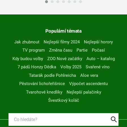
Populární témata
Jak zhubnout
Nejlepší filmy 2024
Nejlepší horory
TV program
Změna času
Partie
Počasí
Kdy budou volby
ZOO Nové začátky
Auto – katalog
7 pádů Honzy Dědka
Volby 2025
Svařené víno
Tatarák podle Pohlreicha
Aloe vera
Pěstování lichořeřišnice
Výpočet ascendentu
Tvarohové knedlíky
Nejlepší palačinky
Švestkový koláč