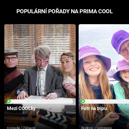
POPULÁRNÍ POŘADY NA PRIMA COOL
PŘEHRÁT
PŘEHRÁT
Mezi COOLky
Fotr na tripu
Komedie / Zábavný
Rodinný / Cestopisný