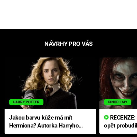
NÁVRHY PRO VÁS
HARRY POTTER
KINOFILMY
Jakou barvu kůže má mít
RECENZE: Smrtelné zlo se
Hermiona? Autorka Harryho
opět probudi
Pottera přišla s ráznou
přichází s n