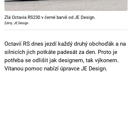
Cool Esport
Zlá Octavia RS230 v černé barvě od JE Design.
Pořady
Zdroj: JE Design
TV Program
Octavií RS dnes jezdí každý druhý obchoďák a na
Sledujte prima+
silnicích jich potkáte padesát za den. Proto je
potřeba se odlišit jak designem, tak výkonem.
Přihlášení
Vítanou pomoc nabízí úpravce JE Design.
Sledujte nás