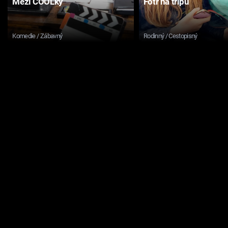
Mezi COOLky
Fotr na tripu
Komedie / Zábavný
Rodinný / Cestopisný