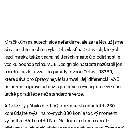
Mračítkům na autech sice nefandíme, ale za ta léta už jsme
si na ně chtě nechtě zvykli. Obzvlášť na Octaviích, kterých
jezdí mraky, takže snaha některých majitelů o odlišnost je
vcelku pochopitelná. V JE Design ale naštěstí nezůstali jen
u nich a navíc si vzali do parády rovnou Octavii RS230,
která dává pro úpravy největší smysl. Její diferenciál VAQ
na přední nápravě si totiž s přenosem vyšší porce výkonu
určitě poradí lépe než standardní verze.
A že té síly přibylo dost. Výkon se ze standardních 230
koní údajně zvýšil na rovných 300 koní a točivý moment
vyrostl ze 350 na 430 Nm. Na druhou stranu nás ale