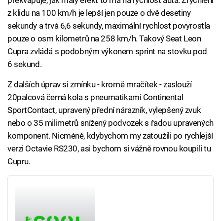
překvapuje, jak malý efekt to má na rychlost auta. Zrychlení
z klidu na 100 km/h je lepší jen pouze o dvě desetiny
sekundy a trvá 6,6 sekundy, maximální rychlost povyrostla
pouze o osm kilometrů na 258 km/h. Takový Seat Leon
Cupra zvládá s podobným výkonem sprint na stovku pod
6 sekund.
Z dalších úprav si zmínku - kromě mračítek - zaslouží
20palcová černá kola s pneumatikami Continental
SportContact, upravený přední nárazník, vylepšený zvuk
nebo o 35 milimetrů snížený podvozek s řadou upravených
komponent. Nicméně, kdybychom my zatoužili po rychlejší
verzi Octavie RS230, asi bychom si vážně rovnou koupili tu
Cupru.