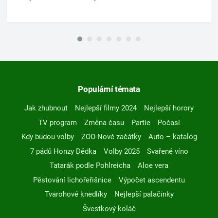
Populární témata
Jak zhubnout
Nejlepší filmy 2024
Nejlepší horory
TV program
Změna času
Partie
Počasí
Kdy budou volby
ZOO Nové začátky
Auto – katalog
7 pádů Honzy Dědka
Volby 2025
Svařené víno
Tatarák podle Pohlreicha
Aloe vera
Pěstování lichořeřišnice
Výpočet ascendentu
Tvarohové knedlíky
Nejlepší palačinky
Švestkový koláč