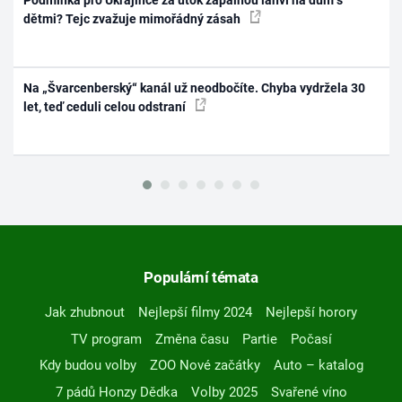
Podmínka pro Ukrajince za útok zápalnou lahví na dům s
dětmi? Tejc zvažuje mimořádný zásah
Na „Švarcenberský“ kanál už neodbočíte. Chyba vydržela 30
let, teď ceduli celou odstraní
Populární témata
Jak zhubnout
Nejlepší filmy 2024
Nejlepší horory
TV program
Změna času
Partie
Počasí
Kdy budou volby
ZOO Nové začátky
Auto – katalog
7 pádů Honzy Dědka
Volby 2025
Svařené víno