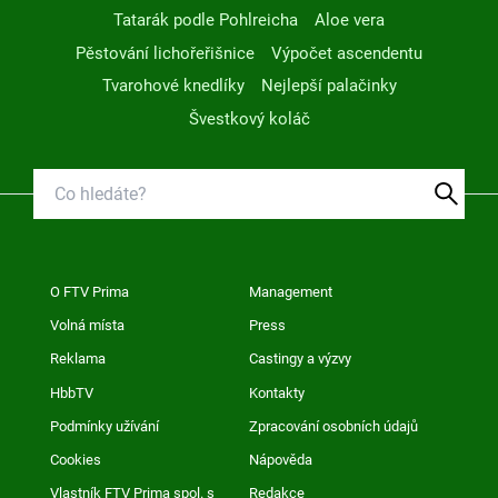
Tatarák podle Pohlreicha
Aloe vera
Pěstování lichořeřišnice
Výpočet ascendentu
Tvarohové knedlíky
Nejlepší palačinky
Švestkový koláč
O FTV Prima
Management
Volná místa
Press
Reklama
Castingy a výzvy
HbbTV
Kontakty
Podmínky užívání
Zpracování osobních údajů
Cookies
Nápověda
Vlastník FTV Prima spol. s
Redakce