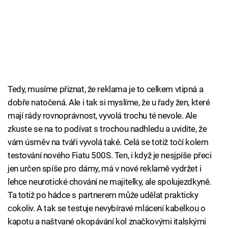
Tedy, musíme přiznat, že reklama je to celkem vtipná a
dobře natočená. Ale i tak si myslíme, že u řady žen, které
mají rády rovnoprávnost, vyvolá trochu té nevole. Ale
zkuste se na to podívat s trochou nadhledu a uvidíte, že
vám úsměv na tváři vyvolá také. Celá se totiž točí kolem
testování nového Fiatu 500S. Ten, i když je nesjpíše přeci
jen určen spíše pro dámy, má v nové reklamě vydržet i
lehce neurotické chování ne majitelky, ale spolujezdkyně.
Ta totiž po hádce s partnerem může udělat prakticky
cokoliv. A tak se testuje nevybíravé mlácení kabelkou o
kapotu a naštvané okopávání kol značkovými italskými