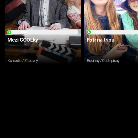
PŘEHRÁT
PŘEHRÁT
Mezi COOLky
Fotr na tripu
Komedie / Zábavný
Rodinný / Cestopisný