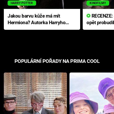
HARRY POTTER
KINOFILMY
Jakou barvu kůže má mít
RECENZE: Smrtelné zlo se
Hermiona? Autorka Harryho
opět probudi
Pottera přišla s ráznou
přichází s n
odpovědí
hororovou n
POPULÁRNÍ POŘADY NA PRIMA COOL