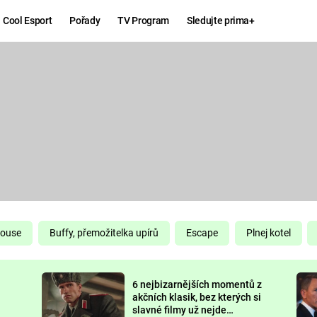
Cool Esport
Pořady
TV Program
Sledujte prima+
Hry
Zábava
MAFIA
ZÁBAVN
GALERI
GTA 6
NEJLEP
KINGDOM
KOMEDI
COME:
DELIVERANCE
CHUCK
House
Buffy, přemožitelka upírů
Escape
Plnej kotel
NORRIS
ESPORT
6 nejbizarnějších momentů z
DEADP
akčních klasik, bez kterých si
slavné filmy už nejde