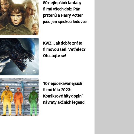
50 nejlepších fantasy
filmů všech dob: Pán
prstenů a Harry Potter
jsou jen špičkou ledovce
KVÍZ: Jak dobře znáte
filmovou sérii Vetřelec?
Otestujte se!
10 nejočekávanějších
filmů léta 2023:
Komiksové hity doplní
návraty akčních legend