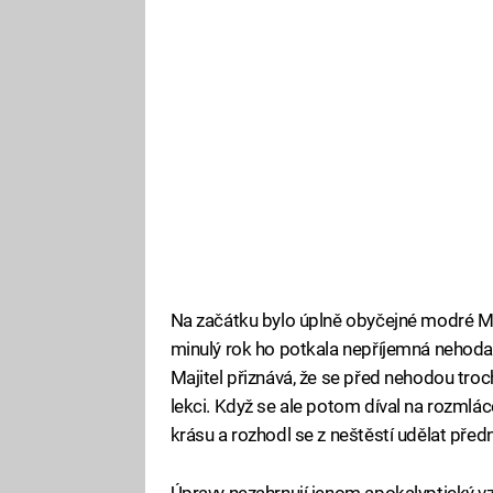
Na začátku bylo úplně obyčejné modré Mi
minulý rok ho potkala nepříjemná nehoda
Majitel přiznává, že se před nehodou tro
lekci. Když se ale potom díval na rozmlác
krásu a rozhodl se z neštěstí udělat před
Úpravy nezahrnují jenom apokalyptický vz