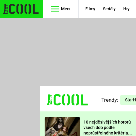
Menu
Filmy
Seriály
Hry
Seriály
Filmy
SIMPSONOVI
STAR WARS
HVĚZDNÁ
AVENGERS
BRÁNA
RYCHLE A
TEORIE
ZBĚSILE 10
Trendy:
VELKÉHO
Star
PREDÁTOR
TŘESKU
10 nejděsivějších hororů
FUTURAMA
všech dob podle
neprůstřelného kritéria.