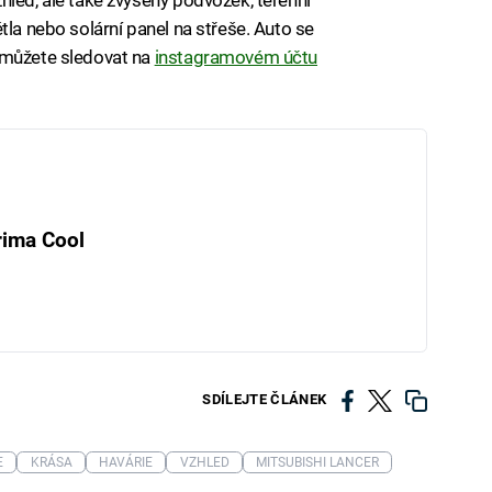
tla nebo solární panel na střeše. Auto se
 můžete sledovat na
instagramovém účtu
rima Cool
SDÍLEJTE ČLÁNEK
E
KRÁSA
HAVÁRIE
VZHLED
MITSUBISHI LANCER