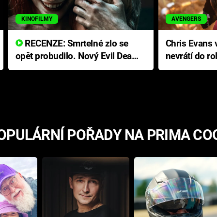
KINOFILMY
AVENGERS
RECENZE: Smrtelné zlo se
Chris Evans v
opět probudilo. Nový Evil Dead
nevrátí do ro
přichází s neodolatelnou
Ameriky
hororovou nabídkou
OPULÁRNÍ POŘADY NA PRIMA CO