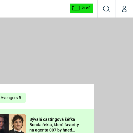
ŽIVĚ
Vyhledávání
Můj p
Prima+
É
CNN Prima NEWS
E
Prima FRESH
ŠÍ
Prima LIVING
E
Prima Ženy
Avengers 5
Prima LAJK
Bývalá castingová šéfka
OOL
Bonda řekla, které favority
Sledujte nás
na agenta 007 by hned