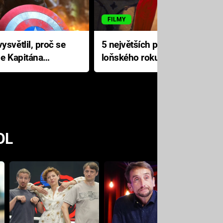
FILMY
ysvětlil, proč se
5 největších propadáků
le Kapitána
loňského roku: Disney na
jediné katastrofě prodělal 200
milionů dolarů
OL