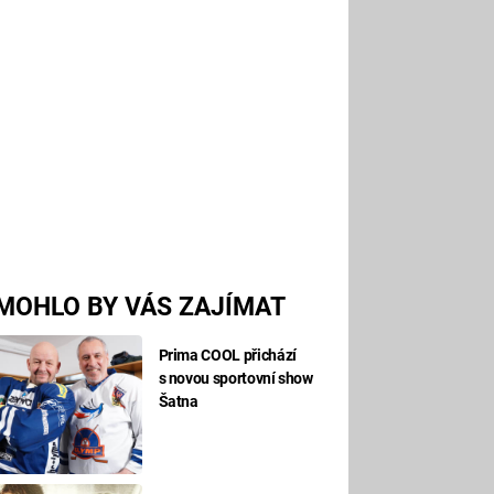
MOHLO BY VÁS ZAJÍMAT
Prima COOL přichází
s novou sportovní show
Šatna