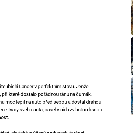
tsubishi Lancer v perfektním stavu. Jenže
, při které dostalo pořádnou ránu na čumák.
chu moc lepil na auto před sebou a dostal drahou
ené tvary svého auta, našel v nich zvláštní drsnou
nost.
hled, ale také zvýšený podvozek, terénní