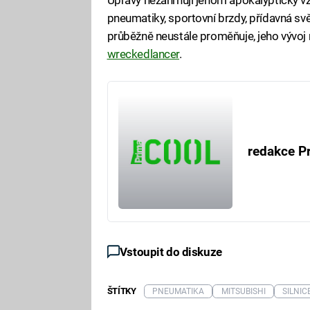
pneumatiky, sportovní brzdy, přídavná svě
průběžně neustále proměňuje, jeho vývoj
wreckedlancer
.
redakce P
Vstoupit do diskuze
ŠTÍTKY
PNEUMATIKA
MITSUBISHI
SILNIC