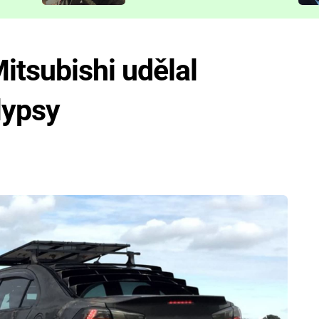
představit
itsubishi udělal
lypsy