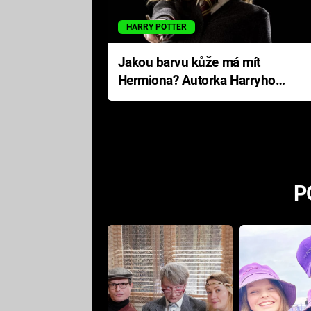
HARRY POTTER
Jakou barvu kůže má mít
Hermiona? Autorka Harryho
Pottera přišla s ráznou
odpovědí
P