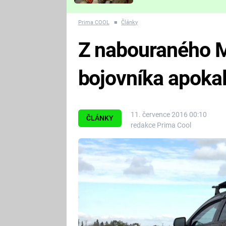
Které děsivé pecky vám
nejvíc zvednou tep?
Prima COOL
■
Články
Z nabouraného M
bojovníka apoka
11. července 2016 00:10
ČLÁNKY
redakce Prima Cool