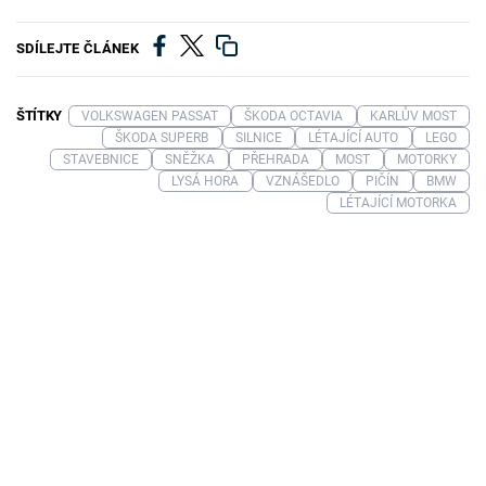
SDÍLEJTE ČLÁNEK
ŠTÍTKY
VOLKSWAGEN PASSAT
ŠKODA OCTAVIA
KARLŮV MOST
ŠKODA SUPERB
SILNICE
LÉTAJÍCÍ AUTO
LEGO
STAVEBNICE
SNĚŽKA
PŘEHRADA
MOST
MOTORKY
LYSÁ HORA
VZNÁŠEDLO
PIČÍN
BMW
LÉTAJÍCÍ MOTORKA