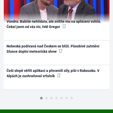
Vondra: Babiše nehlídáte, ale svítíte mu na uplácení voličů.
Čekal jsem od vás víc, řekl Gregor
Nebeská podívaná nad Českem se blíží. Působivé zatmění
Slunce doplní meteorická show
Češi slepě věřili aplikaci a přecenili síly, píší v Rakousku. V
Alpách je zachraňoval vrtulník