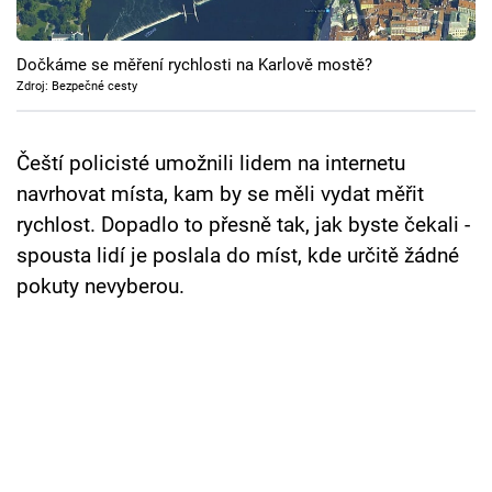
Cool Esport
Dočkáme se měření rychlosti na Karlově mostě?
Pořady
Zdroj: Bezpečné cesty
TV Program
Čeští policisté umožnili lidem na internetu
Sledujte prima+
navrhovat místa, kam by se měli vydat měřit
rychlost. Dopadlo to přesně tak, jak byste čekali -
Přihlášení
spousta lidí je poslala do míst, kde určitě žádné
pokuty nevyberou.
Sledujte nás