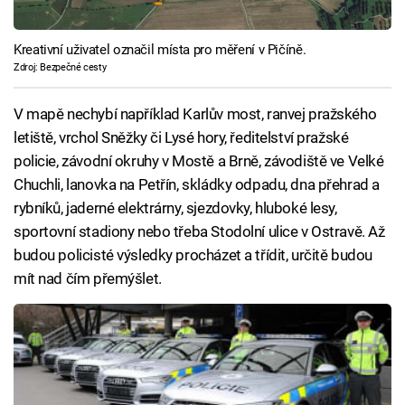
Kreativní uživatel označil místa pro měření v Pičíně.
Zdroj: Bezpečné cesty
V mapě nechybí například Karlův most, ranvej pražského
letiště, vrchol Sněžky či Lysé hory, ředitelství pražské
policie, závodní okruhy v Mostě a Brně, závodiště ve Velké
Chuchli, lanovka na Petřín, skládky odpadu, dna přehrad a
rybníků, jaderné elektrárny, sjezdovky, hluboké lesy,
sportovní stadiony nebo třeba Stodolní ulice v Ostravě. Až
budou policisté výsledky procházet a třídit, určitě budou
mít nad čím přemýšlet.