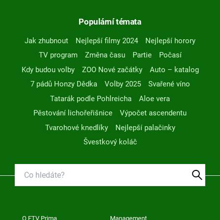
Populární témata
Jak zhubnout
Nejlepší filmy 2024
Nejlepší horory
TV program
Změna času
Partie
Počasí
Kdy budou volby
ZOO Nové začátky
Auto – katalog
7 pádů Honzy Dědka
Volby 2025
Svařené víno
Tatarák podle Pohlreicha
Aloe vera
Pěstování lichořeřišnice
Výpočet ascendentu
Tvarohové knedlíky
Nejlepší palačinky
Švestkový koláč
O FTV Prima
Management