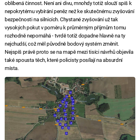
oblíbená činnost. Není ani divu, mnohdy totiž slouží spíš k
nepokrytému vybírání peněz než ke skutečnému zvyšování
bezpečnosti na silnicích. Chystané zvyšování už tak
vysokých pokut v poměru k průměrným příjmům tomu
rozhodně nepomáhá - tvrdě totiž dopadne hlavně na ty
nejchudší, což měl původně bodový systém změnit.
Nejspíš právě proto se na mapě mezi tisíci návrhů objevila
také spousta těch, které policisty posílají na absurdní
místa.