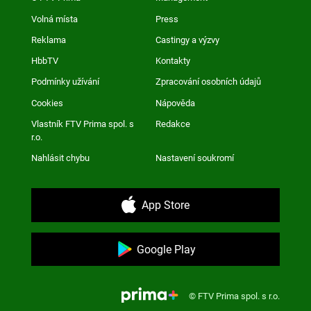
Volná místa
Press
Reklama
Castingy a výzvy
HbbTV
Kontakty
Podmínky užívání
Zpracování osobních údajů
Cookies
Nápověda
Vlastník FTV Prima spol. s
Redakce
r.o.
Nahlásit chybu
Nastavení soukromí
App Store
Google Play
© FTV Prima spol. s r.o.