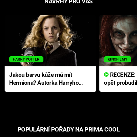
NÁVRHY PRO VÁS
HARRY POTTER
KINOFILMY
Jakou barvu kůže má mít
RECENZE: Smrtelné zlo se
Hermiona? Autorka Harryho
opět probudi
Pottera přišla s ráznou
přichází s n
odpovědí
hororovou n
POPULÁRNÍ POŘADY NA PRIMA COOL