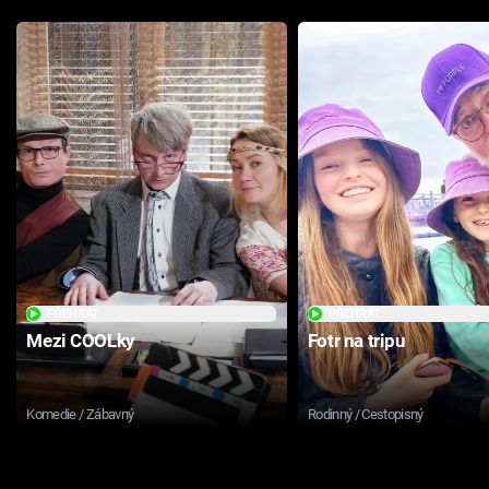
PŘEHRÁT
PŘEHRÁT
Mezi COOLky
Fotr na tripu
Komedie / Zábavný
Rodinný / Cestopisný