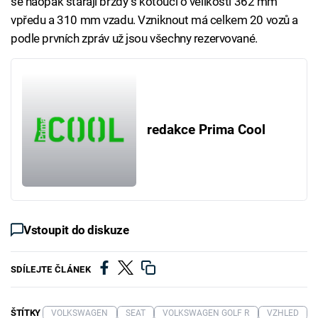
se naopak starají brzdy s kotouči o velikosti 362 mm
vpředu a 310 mm vzadu. Vzniknout má celkem 20 vozů a
podle prvních zpráv už jsou všechny rezervované.
redakce Prima Cool
Vstoupit do diskuze
SDÍLEJTE ČLÁNEK
ŠTÍTKY
VOLKSWAGEN
SEAT
VOLKSWAGEN GOLF R
VZHLED