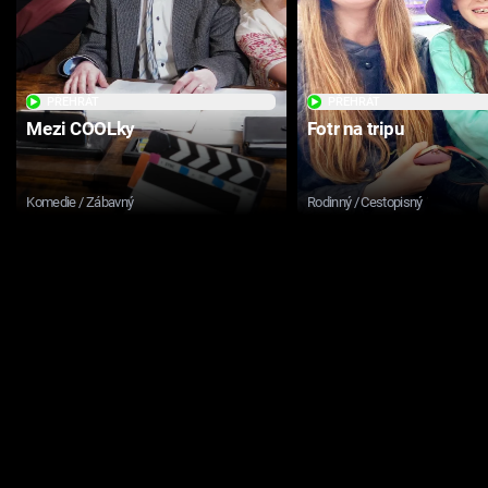
PŘEHRÁT
PŘEHRÁT
Mezi COOLky
Fotr na tripu
Komedie / Zábavný
Rodinný / Cestopisný