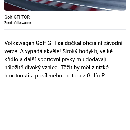
Cool Esport
Golf GTI TCR
Pořady
Zdroj: Volkswagen
TV Program
Volkswagen Golf GTI se dočkal oficiální závodní
Sledujte prima+
verze. A vypadá skvěle! Široký bodykit, velké
křídlo a další sportovní prvky mu dodávají
Přihlášení
náležitě divoký vzhled. Těžit by měl z nízké
hmotnosti a posíleného motoru z Golfu R.
Sledujte nás