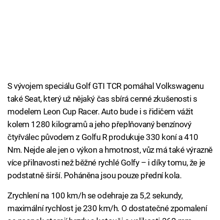
S vývojem speciálu Golf GTI TCR pomáhal Volkswagenu
také Seat, který už nějaký čas sbírá cenné zkušenosti s
modelem Leon Cup Racer. Auto bude i s řidičem vážit
kolem 1280 kilogramů a jeho přeplňovaný benzínový
čtyřválec původem z Golfu R produkuje 330 koní a 410
Nm. Nejde ale jen o výkon a hmotnost, vůz má také výrazně
více přilnavosti než běžné rychlé Golfy – i díky tomu, že je
podstatně širší. Poháněna jsou pouze přední kola.
Zrychlení na 100 km/h se odehraje za 5,2 sekundy,
maximální rychlost je 230 km/h. O dostatečné zpomalení