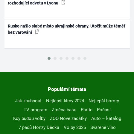
rozhodující odvetu v Lyonu
Rusko našlo slabé místo ukrajinské obrany. Útočit může téměř
bez varování
Populární témata
Jak zhubnout
Nejlepší filmy 2024
Nejlepší horory
TV program
Změna času
Partie
Počasí
Kdy budou volby
ZOO Nové začátky
Auto – katalog
7 pádů Honzy Dědka
Volby 2025
Svařené víno