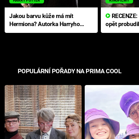
HARRY POTTER
KINOFILMY
Jakou barvu kůže má mít
RECENZE: Smrtelné zlo se
Hermiona? Autorka Harryho
opět probudi
Pottera přišla s ráznou
přichází s n
odpovědí
hororovou n
POPULÁRNÍ POŘADY NA PRIMA COOL