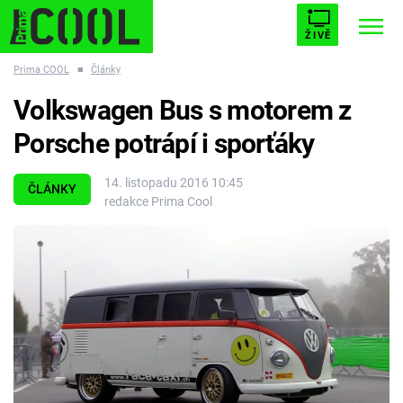
ŽIVĚ
Prima COOL
■
Články
STARHOUSE
BUFFY, PŘEMOŽITELKA UPÍRŮ
Trendy:
Volkswagen Bus s motorem z
ESCAPE
PLNEJ KOTEL
AVENGERS 5
Porsche potrápí i sporťáky
14. listopadu 2016 10:45
ČLÁNKY
redakce Prima Cool
Témata
Filmy
Seriály
Hry