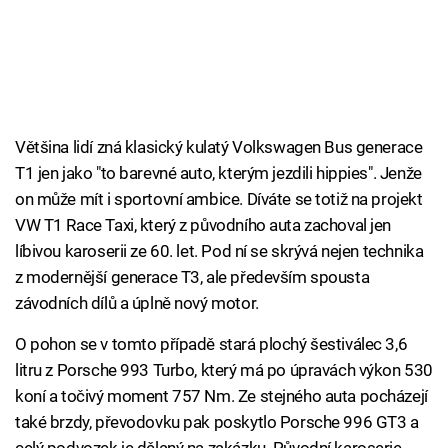
Většina lidí zná klasický kulatý Volkswagen Bus generace
T1 jen jako "to barevné auto, kterým jezdili hippies". Jenže
on může mít i sportovní ambice. Díváte se totiž na projekt
VW T1 Race Taxi, který z původního auta zachoval jen
líbivou karoserii ze 60. let. Pod ní se skrývá nejen technika
z modernější generace T3, ale především spousta
závodních dílů a úplně nový motor.
O pohon se v tomto případě stará plochý šestiválec 3,6
litru z Porsche 993 Turbo, který má po úpravách výkon 530
koní a točivý moment 757 Nm. Ze stejného auta pocházejí
také brzdy, převodovku pak poskytlo Porsche 996 GT3 a