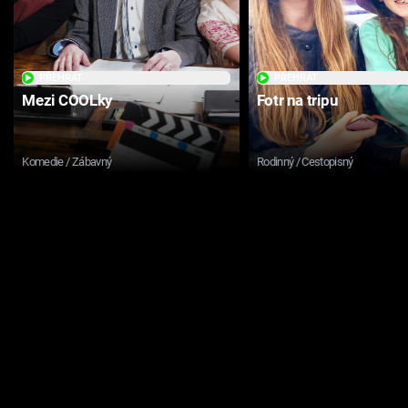
PŘEHRÁT
PŘEHRÁT
Mezi COOLky
Fotr na tripu
Komedie / Zábavný
Rodinný / Cestopisný