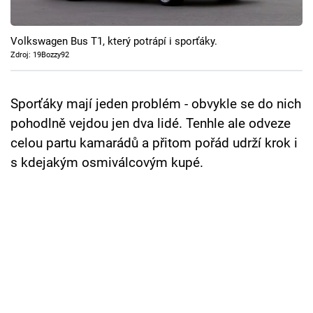
Cool Esport
Volkswagen Bus T1, který potrápí i sporťáky.
Pořady
Zdroj: 19Bozzy92
TV Program
Sporťáky mají jeden problém - obvykle se do nich
Sledujte prima+
pohodlně vejdou jen dva lidé. Tenhle ale odveze
celou partu kamarádů a přitom pořád udrží krok i
Přihlášení
s kdejakým osmiválcovým kupé.
Sledujte nás