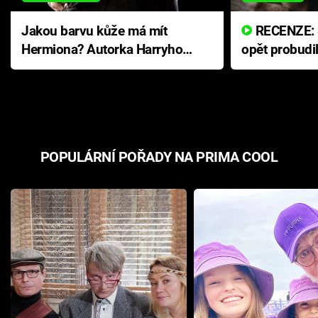
Jakou barvu kůže má mít
RECENZE: Smrtelné zlo se
Hermiona? Autorka Harryho
opět probudi
Pottera přišla s ráznou
přichází s n
odpovědí
hororovou n
POPULÁRNÍ POŘADY NA PRIMA COOL