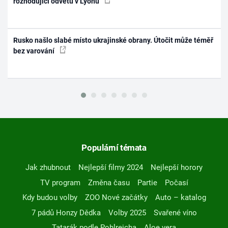
rozhodující odvetu v Lyonu
Rusko našlo slabé místo ukrajinské obrany. Útočit může téměř
bez varování
Populární témata
Jak zhubnout
Nejlepší filmy 2024
Nejlepší horory
TV program
Změna času
Partie
Počasí
Kdy budou volby
ZOO Nové začátky
Auto – katalog
7 pádů Honzy Dědka
Volby 2025
Svařené víno
Tatarák podle Pohlreicha
Aloe vera