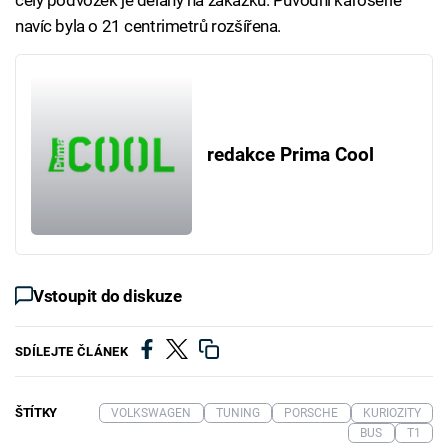
celý podvozek je dělaný na zakázku. Původní karoserie
navíc byla o 21 centrimetrů rozšířena.
redakce Prima Cool
Vstoupit do diskuze
SDÍLEJTE ČLÁNEK
ŠTÍTKY
VOLKSWAGEN
TUNING
PORSCHE
KURIOZITY
BUS
T1