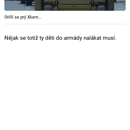
Cool Esport
Střílí se prý Xkem...
Pořady
TV Program
Nějak se totiž ty děti do armády nalákat musí.
Sledujte prima+
Přihlášení
Sledujte nás