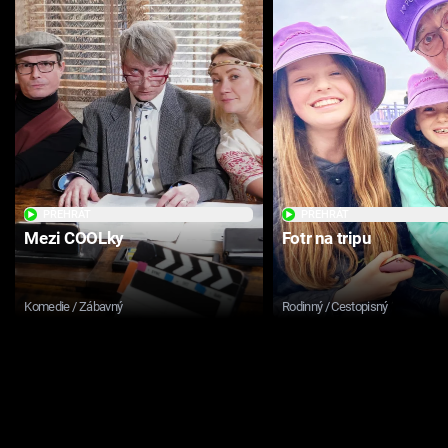
PŘEHRÁT
PŘEHRÁT
Mezi COOLky
Fotr na tripu
Komedie / Zábavný
Rodinný / Cestopisný