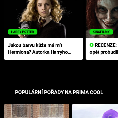
HARRY POTTER
KINOFILMY
Jakou barvu kůže má mít
RECENZE: Smrtelné zlo se
Hermiona? Autorka Harryho
opět probudi
Pottera přišla s ráznou
přichází s n
odpovědí
hororovou n
POPULÁRNÍ POŘADY NA PRIMA COOL