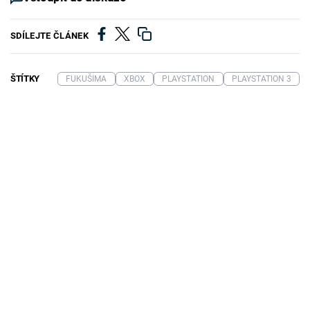
SDÍLEJTE ČLÁNEK
ŠTÍTKY
FUKUŠIMA
XBOX
PLAYSTATION
PLAYSTATION 3