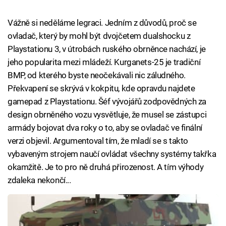
Vážně si neděláme legraci. Jedním z důvodů, proč se
ovladač, který by mohl být dvojčetem dualshocku z
Playstationu 3, v útrobách ruského obrněnce nachází, je
jeho popularita mezi mládeží. Kurganets-25 je tradiční
BMP, od kterého byste neočekávali nic záludného.
Překvapení se skrývá v kokpitu, kde opravdu najdete
gamepad z Playstationu. Šéf vývojářů zodpovědných za
design obrněného vozu vysvětluje, že musel se zástupci
armády bojovat dva roky o to, aby se ovladač ve finální
verzi objevil. Argumentoval tím, že mladí se s takto
vybaveným strojem naučí ovládat všechny systémy takřka
okamžitě. Je to pro ně druhá přirozenost. A tím výhody
zdaleka nekončí...