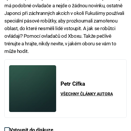
má podobné ovladače a nejde o žádnou novinku, ostatně
Japonci při záchranných akcích v okolí Fukušimy používali
speciální pásové robůtky, aby prozkoumali zamořenou
oblast, do které nesměli lidé vstoupit. A jak se robůtci
ovládají? Pomocí ovladačů od Xboxu. Takže pečlivě
trénujte a hrajte, nikdy nevíte, v jakém oboru se vám to
může hodit.
Petr Cífka
VŠECHNY ČLÁNKY AUTORA
Vstoupit do diskuze