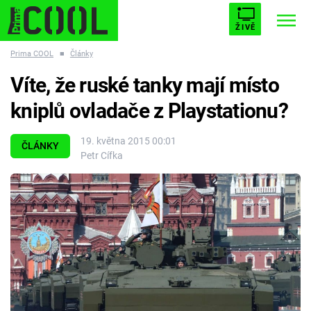
ŽIVĚ
Prima COOL
■
Články
STARHOUSE
BUFFY, PŘEMOŽITELKA UPÍRŮ
Trendy:
Víte, že ruské tanky mají místo
ESCAPE
PLNEJ KOTEL
AVENGERS 5
kniplů ovladače z Playstationu?
19. května 2015 00:01
ČLÁNKY
Petr Cífka
Témata
Filmy
Seriály
Hry