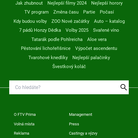
Jak zhubnout
Nejlepší filmy 2024
Nejlepší horory
TV program
Změna času
Partie
Počasí
Kdy budou volby
ZOO Nové začátky
Auto – katalog
7 pádů Honzy Dědka
Volby 2025
Svařené víno
Tatarák podle Pohlreicha
Aloe vera
Pěstování lichořeřišnice
Výpočet ascendentu
Tvarohové knedlíky
Nejlepší palačinky
Švestkový koláč
O FTV Prima
Management
Volná místa
Press
Reklama
Castingy a výzvy