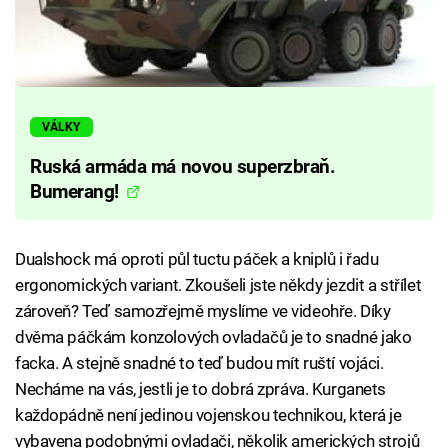
VÁLKY
Ruská armáda má novou superzbraň.
Bumerang!
Dualshock má oproti půl tuctu páček a kniplů i řadu
ergonomických variant. Zkoušeli jste někdy jezdit a střílet
zároveň? Teď samozřejmě myslíme ve videohře. Díky
dvěma páčkám konzolových ovladačů je to snadné jako
facka. A stejně snadné to teď budou mít ruští vojáci.
Necháme na vás, jestli je to dobrá zpráva. Kurganets
každopádně není jedinou vojenskou technikou, která je
vybavena podobnými ovladači, několik amerických strojů