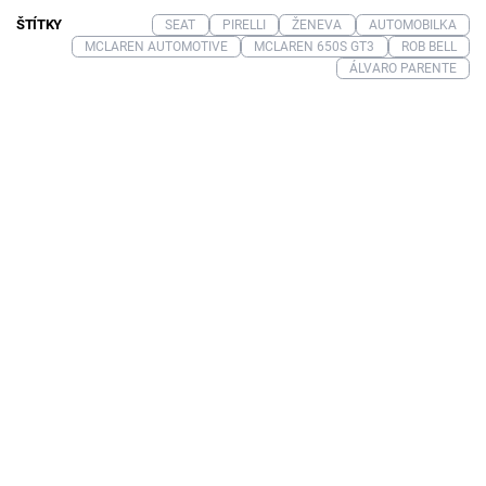
ŠTÍTKY
SEAT
PIRELLI
ŽENEVA
AUTOMOBILKA
MCLAREN AUTOMOTIVE
MCLAREN 650S GT3
ROB BELL
ÁLVARO PARENTE