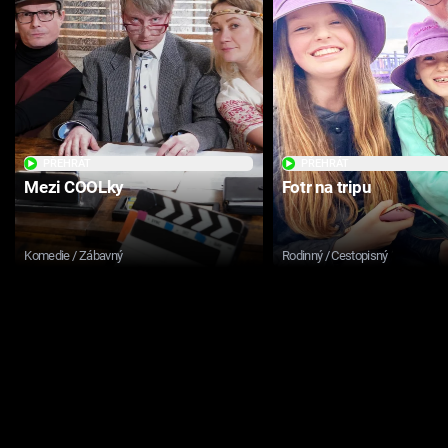
PŘEHRÁT
PŘEHRÁT
Mezi COOLky
Fotr na tripu
Komedie / Zábavný
Rodinný / Cestopisný