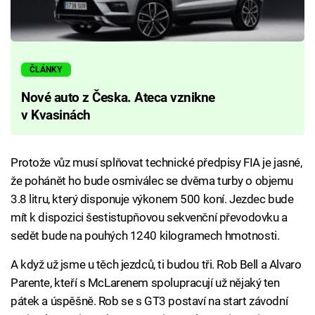
ČLÁNKY
Nové auto z Česka. Ateca vznikne
v Kvasinách
Protože vůz musí splňovat technické předpisy FIA je jasné,
že pohánět ho bude osmiválec se dvěma turby o objemu
3.8 litru, který disponuje výkonem 500 koní. Jezdec bude
mít k dispozici šestistupňovou sekvenční převodovku a
sedět bude na pouhých 1240 kilogramech hmotnosti.
A když už jsme u těch jezdců, ti budou tři. Rob Bell a Alvaro
Parente, kteří s McLarenem spolupracují už nějaký ten
pátek a úspěšně. Rob se s GT3 postaví na start závodní