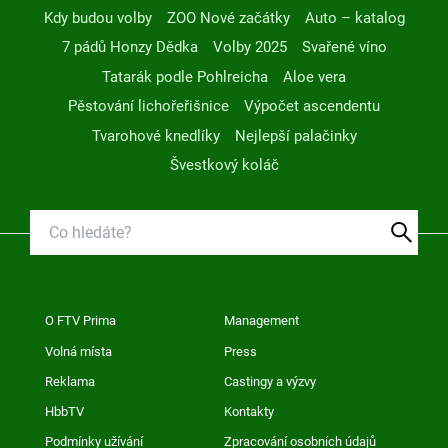
Kdy budou volby
ZOO Nové začátky
Auto – katalog
7 pádů Honzy Dědka
Volby 2025
Svařené víno
Tatarák podle Pohlreicha
Aloe vera
Pěstování lichořeřišnice
Výpočet ascendentu
Tvarohové knedlíky
Nejlepší palačinky
Švestkový koláč
O FTV Prima
Management
Volná místa
Press
Reklama
Castingy a výzvy
HbbTV
Kontakty
Podmínky užívání
Zpracování osobních údajů