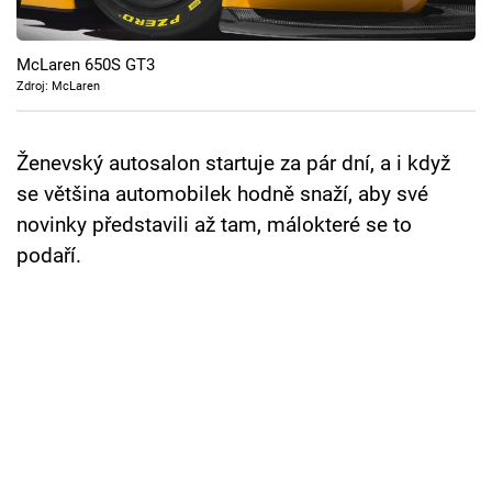
Cool Esport
McLaren 650S GT3
Pořady
Zdroj: McLaren
TV Program
Ženevský autosalon startuje za pár dní, a i když
Sledujte prima+
se většina automobilek hodně snaží, aby své
novinky představili až tam, málokteré se to
Přihlášení
podaří.
Sledujte nás