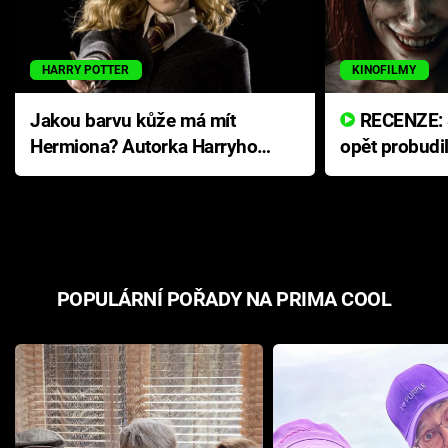
HARRY POTTER
KINOFILMY
Jakou barvu kůže má mít
RECENZE: Smrtelné zlo se
Hermiona? Autorka Harryho
opět probudi
Pottera přišla s ráznou
přichází s n
odpovědí
hororovou n
POPULÁRNÍ POŘADY NA PRIMA COOL