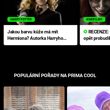
HARRY POTTER
KINOFILMY
Jakou barvu kůže má mít
RECENZE: Smrtelné zlo se
Hermiona? Autorka Harryho
opět probudi
Pottera přišla s ráznou
přichází s n
odpovědí
hororovou n
POPULÁRNÍ POŘADY NA PRIMA COOL