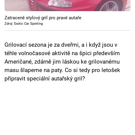
Cool Esport
Zatraceně stylový gril pro pravé autaře
Pořady
Zdroj: Exotic Car Spotting
TV Program
Grilovací sezona je za dveřmi, a i když jsou v
Sledujte prima+
téhle volnočasové aktivitě na špici především
Američané, zdárně jim láskou ke grilovanému
Přihlášení
masu šlapeme na paty. Co si tedy pro letošek
připravit speciální autařský gril?
Sledujte nás