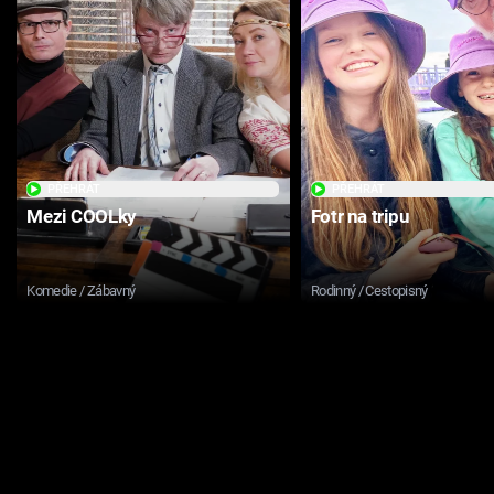
PŘEHRÁT
PŘEHRÁT
Mezi COOLky
Fotr na tripu
Komedie / Zábavný
Rodinný / Cestopisný