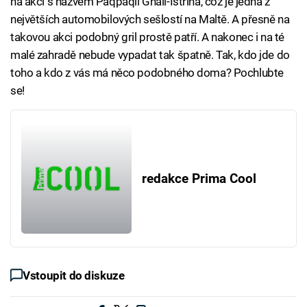
na akci s názvem Paqpaqli Ghall-Istrina, což je jedna z
největších automobilových sešlostí na Maltě. A přesně na
takovou akci podobný gril prostě patří. A nakonec i na té
malé zahradě nebude vypadat tak špatně. Tak, kdo jde do
toho a kdo z vás má něco podobného doma? Pochlubte
se!
redakce Prima Cool
Vstoupit do diskuze