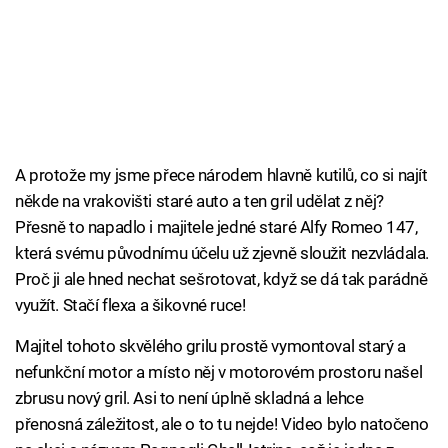
A protože my jsme přece národem hlavně kutilů, co si najít
někde na vrakovišti staré auto a ten gril udělat z něj?
Přesně to napadlo i majitele jedné staré Alfy Romeo 147,
která svému původnímu účelu už zjevně sloužit nezvládala.
Proč ji ale hned nechat sešrotovat, když se dá tak parádně
využít. Stačí flexa a šikovné ruce!
Majitel tohoto skvělého grilu prostě vymontoval starý a
nefunkční motor a místo něj v motorovém prostoru našel
zbrusu nový gril. Asi to není úplně skladná a lehce
přenosná záležitost, ale o to tu nejde! Video bylo natočeno