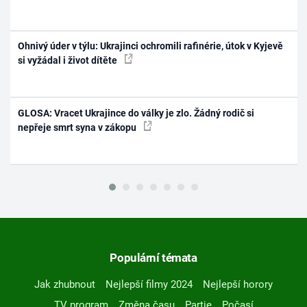
Ohnivý úder v týlu: Ukrajinci ochromili rafinérie, útok v Kyjevě
si vyžádal i život dítěte
GLOSA: Vracet Ukrajince do války je zlo. Žádný rodič si
nepřeje smrt syna v zákopu
Populární témata
Jak zhubnout
Nejlepší filmy 2024
Nejlepší horory
TV program
Změna času
Partie
Počasí