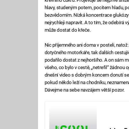
hlavy, studeným potem, pocitem hladu, p
bezvědomím. Nízká koncentrace glukózy v k
nejrychleji napravit. A to tím, že odebírá 
může dostat do křeče.
Nic příjemného ani doma v posteli, natož
dotyčného motorkáře, tak dalších cestu
podařilo dostat z nejhoršího. A on sám má
všeho, co bylo v cestě, „netrefil“ žádno
dnešní video s dobrým koncem donutí se
pokud někdo leží na chodníku, neznamená
Dávejme na sebe navzájem větší pozor.