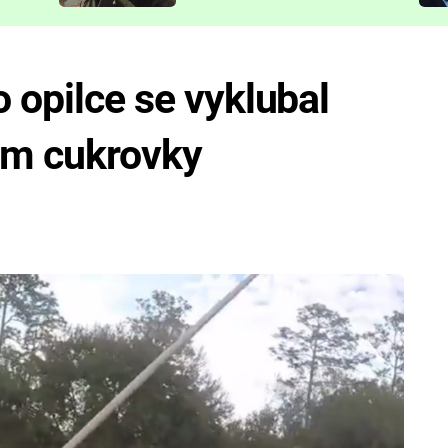
představit
o opilce se vyklubal
em cukrovky