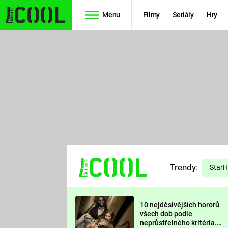
Menu
Filmy
Seriály
Hry
Seriály
Filmy
SIMPSONOVI
STAR WARS
HVĚZDNÁ
AVENGERS
BRÁNA
RYCHLE A
TEORIE
ZBĚSILE 10
Trendy:
VELKÉHO
Star
PREDÁTOR
TŘESKU
10 nejděsivějších hororů
FUTURAMA
všech dob podle
neprůstřelného kritéria.