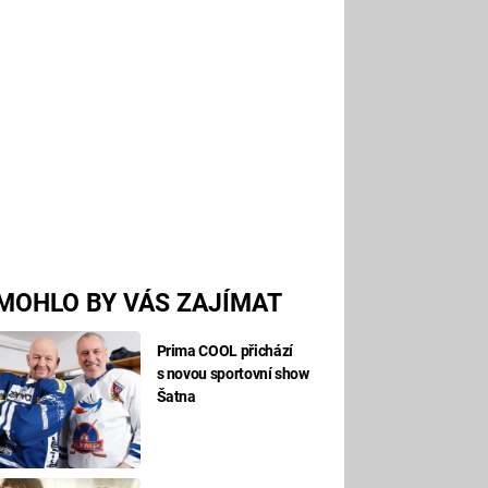
MOHLO BY VÁS ZAJÍMAT
Prima COOL přichází
s novou sportovní show
Šatna