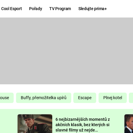
Cool Esport
Pořady
TV Program
Sledujte prima+
Hry
Zábava
MAFIA
ZÁBAVN
GALERI
GTA 6
NEJLEP
KINGDOM
KOMEDI
COME:
DELIVERANCE
CHUCK
House
Buffy, přemožitelka upírů
Escape
Plnej kotel
NORRIS
ESPORT
6 nejbizarnějších momentů z
DEADP
akčních klasik, bez kterých si
slavné filmy už nejde