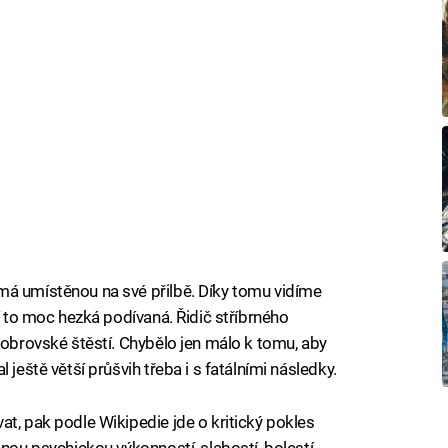
má umístěnou na své přilbě. Díky tomu vidíme
ní to moc hezká podívaná. Řidič stříbrného
 obrovské štěstí. Chybělo jen málo k tomu, aby
 ještě větší průšvih třeba i s fatálními následky.
t, pak podle Wikipedie jde o kritický pokles
enou psychickou výkonností, slabostí, bolestí