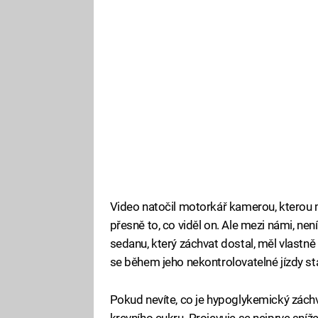
Video natočil motorkář kamerou, kterou 
přesně to, co viděl on. Ale mezi námi, ne
sedanu, který záchvat dostal, měl vlastně
se během jeho nekontrolovatelné jízdy stal
Pokud nevíte, co je hypoglykemický záchva
krevního cukru. Projevuje se nejprve sníž