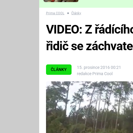
Které děsivé pecky vám
nejvíc zvednou tep?
Prima COOL
■
Články
VIDEO: Z řádícíh
řidič se záchvat
15. prosince 2016 00:21
ČLÁNKY
redakce Prima Cool