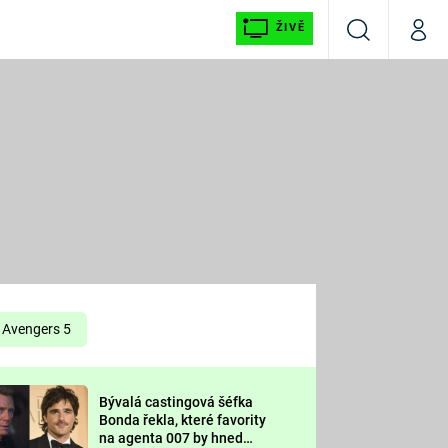
ŽIVĚ
Vyhledávání
Můj p
Prima+
É
CNN Prima NEWS
E
Prima FRESH
ŠÍ
Prima LIVING
E
Prima Ženy
Avengers 5
Prima LAJK
Bývalá castingová šéfka
OOL
Bonda řekla, které favority
Sledujte nás
na agenta 007 by hned