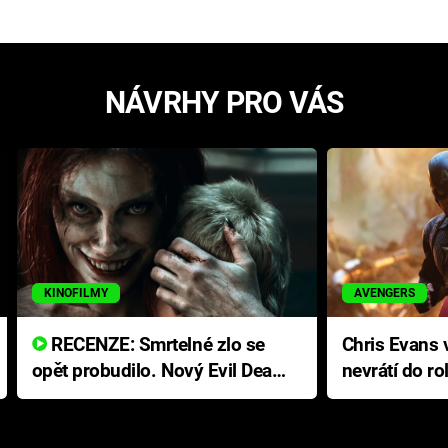
NÁVRHY PRO VÁS
KINOFILMY
AVENGERS
RECENZE: Smrtelné zlo se
Chris Evans v
opět probudilo. Nový Evil Dead
nevrátí do ro
přichází s neodolatelnou
Ameriky
hororovou nabídkou