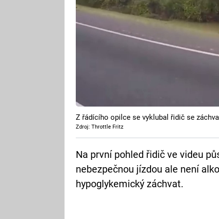
Z řádícího opilce se vyklubal řidič se zách
Zdroj: Throttle Fritz
Na první pohled řidič ve videu pů
nebezpečnou jízdou ale není alk
hypoglykemický záchvat.