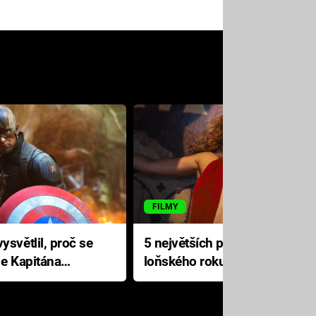
FILMY
ysvětlil, proč se
5 největších propadáků
le Kapitána
loňského roku: Disney na
jediné katastrofě prodělal 200
milionů dolarů