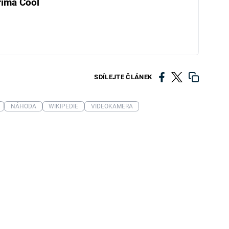
rima Cool
SDÍLEJTE ČLÁNEK
NÁHODA
WIKIPEDIE
VIDEOKAMERA