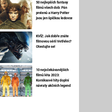
50 nejlepších fantasy
filmů všech dob: Pán
prstenů a Harry Potter
jsou jen špičkou ledovce
KVÍZ: Jak dobře znáte
filmovou sérii Vetřelec?
Otestujte se!
10 nejočekávanějších
filmů léta 2023:
Komiksové hity doplní
návraty akčních legend