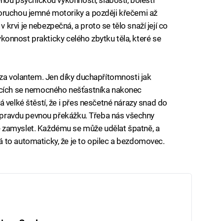
oruchou jemné motoriky a později křečemi až
rvi je nebezpečná, a proto se tělo snaží její co
výkonnost prakticky celého zbytku těla, které se
 za volantem. Jen díky duchapřítomnosti jak
jících se nemocného nešťastníka nakonec
 velké štěstí, že i přes nesčetné nárazy snad do
u opravdu pevnou překážku. Třeba nás všechny
 zamyslet. Každému se může udělat špatně, a
 to automaticky, že je to opilec a bezdomovec.