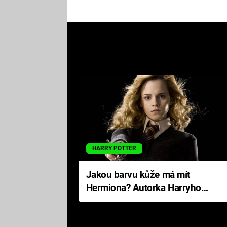
HARRY POTTER
Jakou barvu kůže má mít
Hermiona? Autorka Harryho
Pottera přišla s ráznou
odpovědí