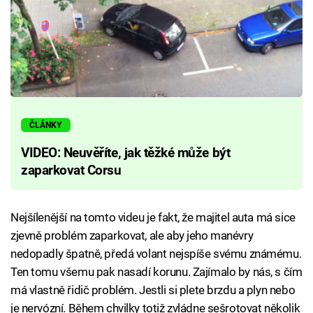
ČLÁNKY
VIDEO: Neuvěříte, jak těžké může být
zaparkovat Corsu
Nejšílenější na tomto videu je fakt, že majitel auta má sice
zjevně problém zaparkovat, ale aby jeho manévry
nedopadly špatně, předá volant nejspíše svému známému.
Ten tomu všemu pak nasadí korunu. Zajímalo by nás, s čím
má vlastně řidič problém. Jestli si plete brzdu a plyn nebo
je nervózní. Během chvilky totiž zvládne sešrotovat několik