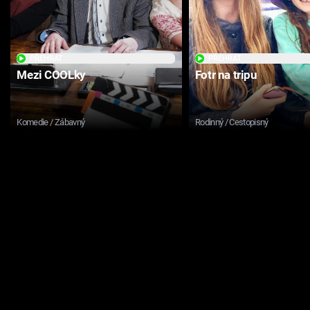
PŘEHRÁT
PŘEHRÁT
Mezi COOLky
Fotr na tripu
Komedie / Zábavný
Rodinný / Cestopisný