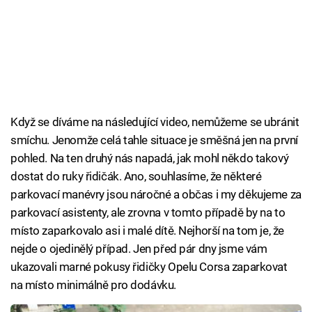
Když se díváme na následující video, nemůžeme se ubránit
smíchu. Jenomže celá tahle situace je směšná jen na první
pohled. Na ten druhý nás napadá, jak mohl někdo takový
dostat do ruky řidičák. Ano, souhlasíme, že některé
parkovací manévry jsou náročné a občas i my děkujeme za
parkovací asistenty, ale zrovna v tomto případě by na to
místo zaparkovalo asi i malé dítě. Nejhorší na tom je, že
nejde o ojedinělý případ. Jen před pár dny jsme vám
ukazovali marné pokusy řidičky Opelu Corsa zaparkovat
na místo minimálně pro dodávku.