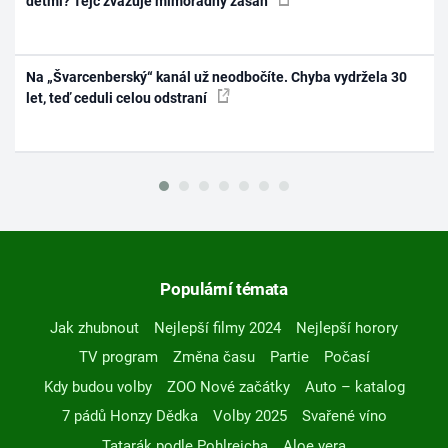
dětmi? Tejc zvažuje mimořádný zásah
Na „Švarcenberský“ kanál už neodbočíte. Chyba vydržela 30
let, teď ceduli celou odstraní
Populární témata
Jak zhubnout
Nejlepší filmy 2024
Nejlepší horory
TV program
Změna času
Partie
Počasí
Kdy budou volby
ZOO Nové začátky
Auto – katalog
7 pádů Honzy Dědka
Volby 2025
Svařené víno
Tatarák podle Pohlreicha
Aloe vera