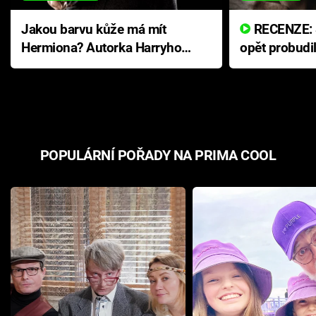
Jakou barvu kůže má mít
RECENZE: Smrtelné zlo se
Hermiona? Autorka Harryho
opět probudi
Pottera přišla s ráznou
přichází s n
odpovědí
hororovou n
POPULÁRNÍ POŘADY NA PRIMA COOL