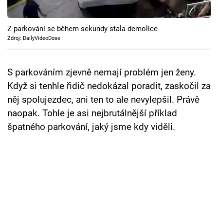
Cool Esport
Z parkování se během sekundy stala demolice
Pořady
Zdroj: DailyVideoDose
TV Program
S parkováním zjevně nemají problém jen ženy.
Sledujte prima+
Když si tenhle řidič nedokázal poradit, zaskočil za
něj spolujezdec, ani ten to ale nevylepšil. Právě
Přihlášení
naopak. Tohle je asi nejbrutálnější příklad
špatného parkování, jaký jsme kdy viděli.
Sledujte nás