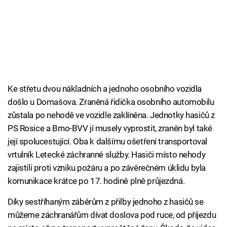
Ke střetu dvou nákladních a jednoho osobního vozidla
došlo u Domašova. Zraněná řidička osobního automobilu
zůstala po nehodě ve vozidle zaklíněna. Jednotky hasičů z
PS Rosice a Brno-BVV jí musely vyprostit, zraněn byl také
její spolucestující. Oba k dalšímu ošetření transportoval
vrtulník Letecké záchranné služby. Hasiči místo nehody
zajistili proti vzniku požáru a po závěrečném úklidu byla
komunikace krátce po 17. hodině plně průjezdná.
Díky sestříhaným záběrům z přilby jednoho z hasičů se
můžeme záchranářům dívat doslova pod ruce, od příjezdu