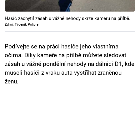
Cool Esport
Hasič zachytil zásah u vážné nehody skrze kameru na přilbě.
Pořady
Zdroj: Týdeník Policie
TV Program
Podívejte se na práci hasiče jeho vlastníma
Sledujte prima+
očima. Díky kameře na přilbě můžete sledovat
zásah u vážné pondělní nehody na dálnici D1, kde
Přihlášení
museli hasiči z vraku auta vystříhat zraněnou
ženu.
Sledujte nás