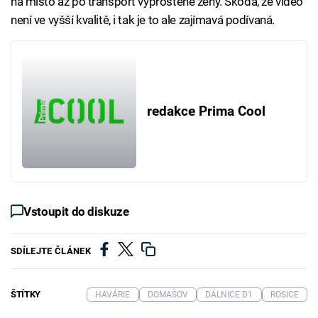
na místo až po transport vyproštěné ženy. Škoda, že video
není ve vyšší kvalitě, i tak je to ale zajímavá podívaná.
redakce Prima Cool
Vstoupit do diskuze
SDÍLEJTE ČLÁNEK
ŠTÍTKY
HAVÁRIE
DOMAŠOV
DÁLNICE D1
ROSICE