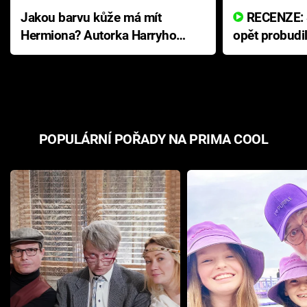
Jakou barvu kůže má mít
RECENZE: Smrtelné zlo se
Hermiona? Autorka Harryho
opět probudi
Pottera přišla s ráznou
přichází s n
odpovědí
hororovou n
POPULÁRNÍ POŘADY NA PRIMA COOL