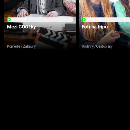
PŘEHRÁT
PŘEHRÁT
Mezi COOLky
Fotr na tripu
Komedie / Zábavný
Rodinný / Cestopisný