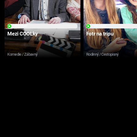
PŘEHRÁT
PŘEHRÁT
Mezi COOLky
Fotr na tripu
Komedie / Zábavný
Rodinný / Cestopisný