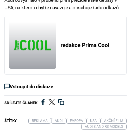
Audi odvyslílalo v průběhu první prezidentské debaty v
USA, na kterou chytře navazuje a obsahuje řadu odkazů.
redakce Prima Cool
Vstoupit do diskuze
SDÍLEJTE ČLÁNEK
ŠTÍTKY
REKLAMA
AUDI
EVROPA
USA
AKČNÍ FILM
AUDI S AND RS MODELS