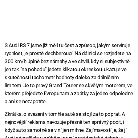
S Audi RS 7 jsme již měli tu čest a způsob, jakým servíruje
rychlost, je prostě dechberoucí. Ná dálnici se rozjedete na
300 km/h úplně bez námahy a ve chvíli, kdy si subjektivně
jen tak "na pohodu" jedete klikatou okreskou, ukazuje ve
skutečnosti tachometr hodnoty daleko za dálničním
limitem. Je to pravý Grand Tourer se skvělým motorem, ve
kterém přejedete Evropu tam a zpátky za jedno odpoledne
a ani se nezapotíte.
Zkrátka, o svezení v tomhle autě se stojí za to poprat. A
nejnovější reklama navozuje přesně ten správný pocit, i
když auto samotné se v ní jen mihne. Zajímavostí je, že jí