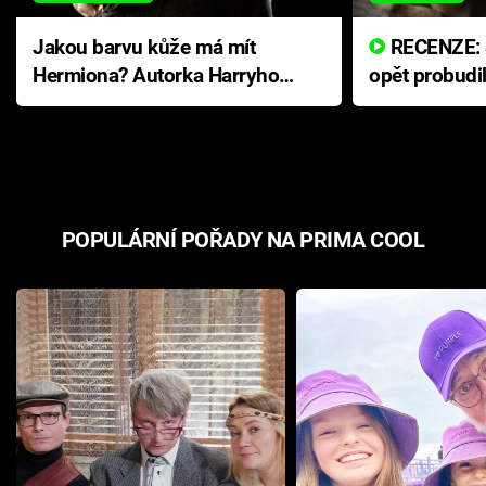
Jakou barvu kůže má mít
RECENZE: Smrtelné zlo se
Hermiona? Autorka Harryho
opět probudi
Pottera přišla s ráznou
přichází s n
odpovědí
hororovou n
POPULÁRNÍ POŘADY NA PRIMA COOL