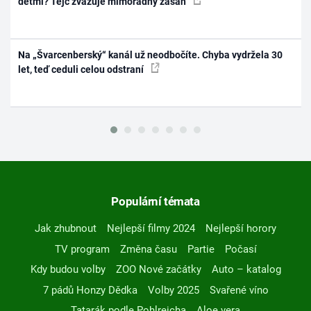
dětmi? Tejc zvažuje mimořádný zásah
Na „Švarcenberský“ kanál už neodbočíte. Chyba vydržela 30
let, teď ceduli celou odstraní
Populární témata
Jak zhubnout
Nejlepší filmy 2024
Nejlepší horory
TV program
Změna času
Partie
Počasí
Kdy budou volby
ZOO Nové začátky
Auto – katalog
7 pádů Honzy Dědka
Volby 2025
Svařené víno
Tatarák podle Pohlreicha
Aloe vera