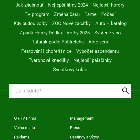
Jak zhubnout
Nejlepší filmy 2024
Nejlepší horory
TV program
Změna času
Partie
Počasí
Kdy budou volby
ZOO Nové začátky
Auto – katalog
7 pádů Honzy Dědka
Volby 2025
Svařené víno
Tatarák podle Pohlreicha
Aloe vera
Pěstování lichořeřišnice
Výpočet ascendentu
Tvarohové knedlíky
Nejlepší palačinky
Švestkový koláč
O FTV Prima
Management
Volná místa
Press
Reklama
Castingy a výzvy