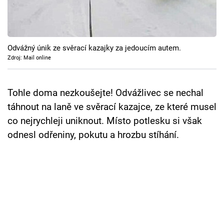
Cool Esport
Pořady
Odvážný únik ze svěrací kazajky za jedoucím autem.
TV Program
Zdroj: Mail online
Sledujte prima+
Tohle doma nezkoušejte! Odvážlivec se nechal
táhnout na laně ve svěrací kazajce, ze které musel
Přihlášení
co nejrychleji uniknout. Místo potlesku si však
odnesl odřeniny, pokutu a hrozbu stíhání.
Sledujte nás