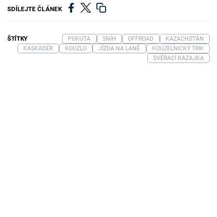
SDÍLEJTE ČLÁNEK
ŠTÍTKY
POKUTA
SNÍH
OFFROAD
KAZACHSTÁN
KASKADÉR
KOUZLO
JÍZDA NA LANĚ
KOUZELNICKÝ TRIK
SVĚRACÍ KAZAJKA