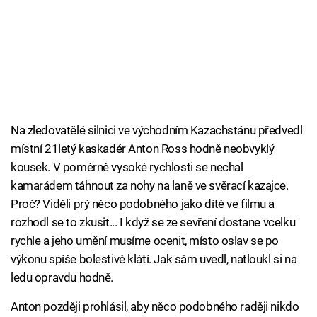
Na zledovatělé silnici ve východním Kazachstánu předvedl
místní 21letý kaskadér Anton Ross hodně neobvyklý
kousek. V poměrně vysoké rychlosti se nechal
kamarádem táhnout za nohy na laně ve svěrací kazajce.
Proč? Viděli prý něco podobného jako dítě ve filmu a
rozhodl se to zkusit... I když se ze sevření dostane vcelku
rychle a jeho umění musíme ocenit, místo oslav se po
výkonu spíše bolestivě klátí. Jak sám uvedl, natloukl si na
ledu opravdu hodně.
Anton později prohlásil, aby něco podobného raději nikdo