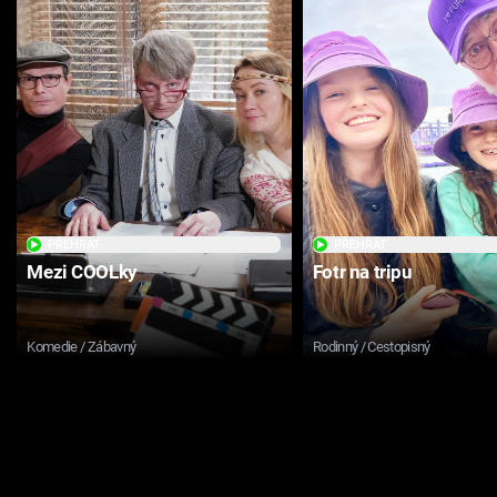
PŘEHRÁT
PŘEHRÁT
Mezi COOLky
Fotr na tripu
Komedie / Zábavný
Rodinný / Cestopisný