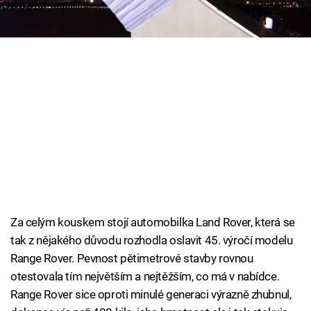
Cool Esport
Pořady
TV Program
Sledujte prima+
Přihlášení
Sledujte nás
Za celým kouskem stojí automobilka Land Rover, která se
tak z nějakého důvodu rozhodla oslavit 45. výročí modelu
Range Rover. Pevnost pětimetrové stavby rovnou
otestovala tím největším a nejtěžším, co má v nabídce.
Range Rover sice oproti minulé generaci výrazně zhubnul,