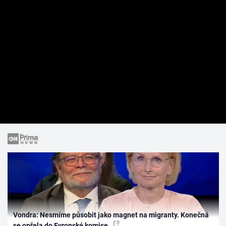
Vondra: Nesmíme působit jako magnet na migranty. Konečná
se opřela do Evropské komise