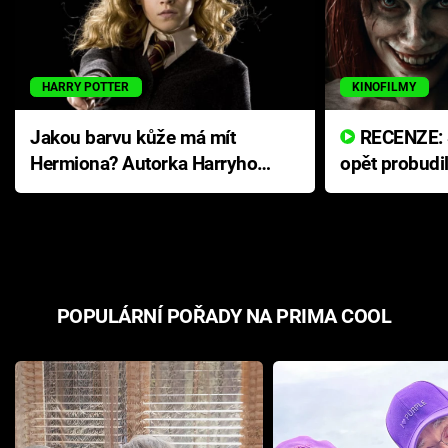
HARRY POTTER
KINOFILMY
Jakou barvu kůže má mít
RECENZE: Smrtelné zlo se
Hermiona? Autorka Harryho
opět probudi
Pottera přišla s ráznou
přichází s n
odpovědí
hororovou n
POPULÁRNÍ POŘADY NA PRIMA COOL