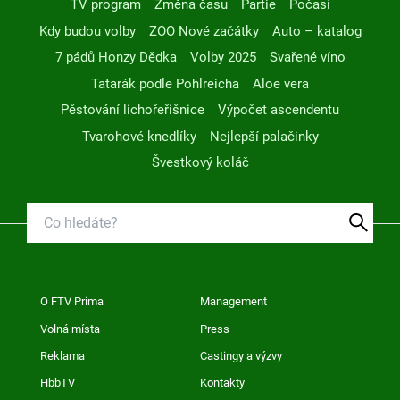
TV program
Změna času
Partie
Počasí
Kdy budou volby
ZOO Nové začátky
Auto – katalog
7 pádů Honzy Dědka
Volby 2025
Svařené víno
Tatarák podle Pohlreicha
Aloe vera
Pěstování lichořeřišnice
Výpočet ascendentu
Tvarohové knedlíky
Nejlepší palačinky
Švestkový koláč
O FTV Prima
Management
Volná místa
Press
Reklama
Castingy a výzvy
HbbTV
Kontakty