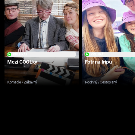
PŘEHRÁT
PŘEHRÁT
Mezi COOLky
Fotr na tripu
Komedie / Zábavný
Rodinný / Cestopisný