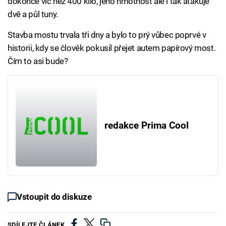
dokonce víc než 400 kilo, jeho hmotnost ale i tak atakuje
dvě a půl tuny.
Stavba mostu trvala tři dny a bylo to prý vůbec poprvé v
historii, kdy se člověk pokusil přejet autem papírový most.
Čím to asi bude?
redakce Prima Cool
Vstoupit do diskuze
SDÍLEJTE ČLÁNEK