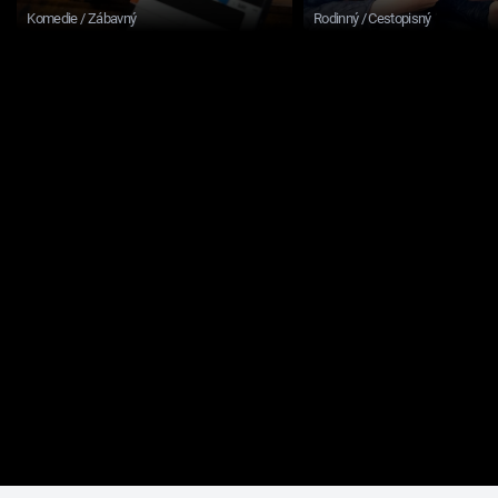
Komedie / Zábavný
Rodinný / Cestopisný