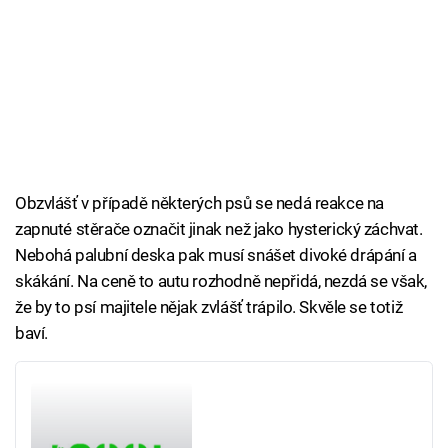
Obzvlášť v případě některých psů se nedá reakce na
zapnuté stěrače označit jinak než jako hysterický záchvat.
Nebohá palubní deska pak musí snášet divoké drápání a
skákání. Na ceně to autu rozhodně nepřidá, nezdá se však,
že by to psí majitele nějak zvlášť trápilo. Skvěle se totiž
baví.