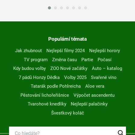
Populární témata
Jak zhubnout
Nejlepší filmy 2024
Nejlepší horory
TV program
Změna času
Partie
Počasí
Kdy budou volby
ZOO Nové začátky
Auto – katalog
7 pádů Honzy Dědka
Volby 2025
Svařené víno
Tatarák podle Pohlreicha
Aloe vera
Pěstování lichořeřišnice
Výpočet ascendentu
Tvarohové knedlíky
Nejlepší palačinky
Švestkový koláč