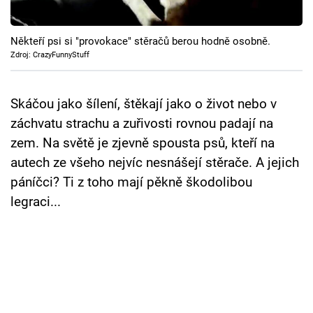
Cool Esport
Někteří psi si "provokace" stěračů berou hodně osobně.
Pořady
Zdroj: CrazyFunnyStuff
TV Program
Skáčou jako šílení, štěkají jako o život nebo v
Sledujte prima+
záchvatu strachu a zuřivosti rovnou padají na
zem. Na světě je zjevně spousta psů, kteří na
Přihlášení
autech ze všeho nejvíc nesnášejí stěrače. A jejich
páníčci? Ti z toho mají pěkně škodolibou
legraci...
Sledujte nás