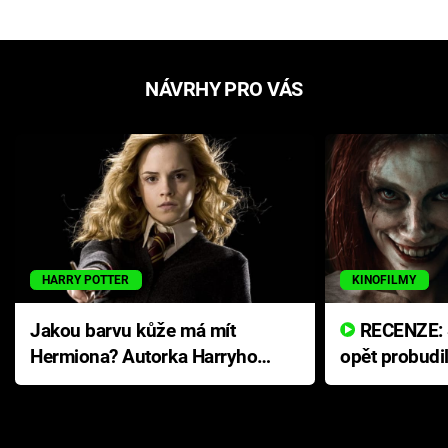
NÁVRHY PRO VÁS
HARRY POTTER
KINOFILMY
Jakou barvu kůže má mít
RECENZE: Smrtelné zlo se
Hermiona? Autorka Harryho
opět probudi
Pottera přišla s ráznou
přichází s n
odpovědí
hororovou n