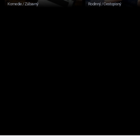
Komedie / Zábavný
Rodinný / Cestopisný