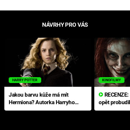
NÁVRHY PRO VÁS
HARRY POTTER
KINOFILMY
Jakou barvu kůže má mít
RECENZE: Smrtelné zlo se
Hermiona? Autorka Harryho
opět probudi
Pottera přišla s ráznou
přichází s n
odpovědí
hororovou n