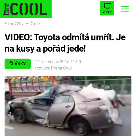
ŽIVĚ
Prima COOL
■
Články
STARHOUSE
BUFFY, PŘEMOŽITELKA UPÍRŮ
Trendy:
VIDEO: Toyota odmítá umřít. Je
ESCAPE
PLNEJ KOTEL
AVENGERS 5
na kusy a pořád jede!
21. července 2016 11:00
ČLÁNKY
redakce Prima Cool
Témata
Filmy
Seriály
Hry