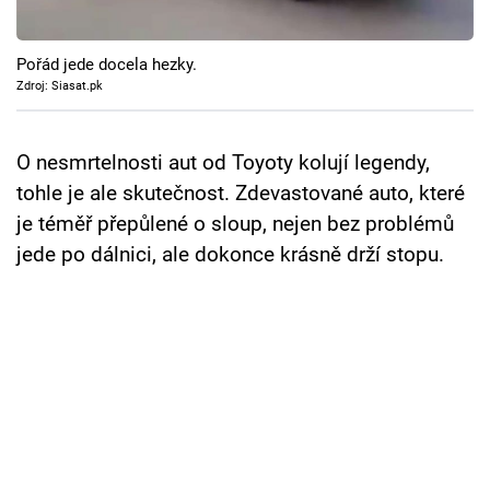
Cool Esport
Pořád jede docela hezky.
Pořady
Zdroj: Siasat.pk
TV Program
O nesmrtelnosti aut od Toyoty kolují legendy,
Sledujte prima+
tohle je ale skutečnost. Zdevastované auto, které
je téměř přepůlené o sloup, nejen bez problémů
Přihlášení
jede po dálnici, ale dokonce krásně drží stopu.
Sledujte nás