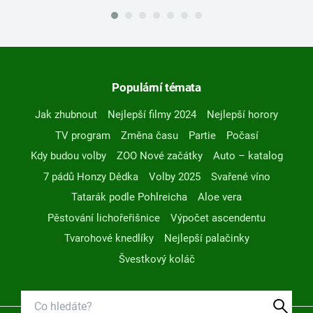
Populární témata
Jak zhubnout
Nejlepší filmy 2024
Nejlepší horory
TV program
Změna času
Partie
Počasí
Kdy budou volby
ZOO Nové začátky
Auto – katalog
7 pádů Honzy Dědka
Volby 2025
Svařené víno
Tatarák podle Pohlreicha
Aloe vera
Pěstování lichořeřišnice
Výpočet ascendentu
Tvarohové knedlíky
Nejlepší palačinky
Švestkový koláč