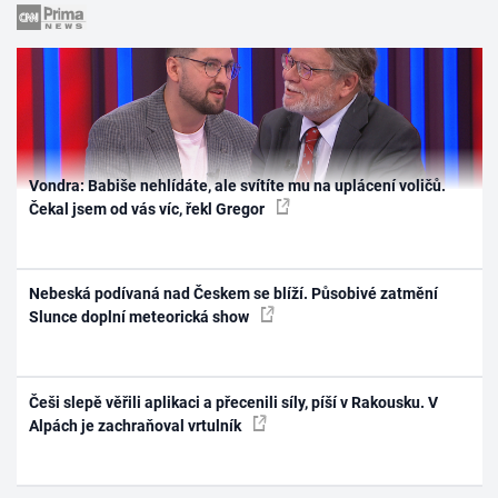
Vondra: Babiše nehlídáte, ale svítíte mu na uplácení voličů.
Čekal jsem od vás víc, řekl Gregor
Nebeská podívaná nad Českem se blíží. Působivé zatmění
Slunce doplní meteorická show
Češi slepě věřili aplikaci a přecenili síly, píší v Rakousku. V
Alpách je zachraňoval vrtulník