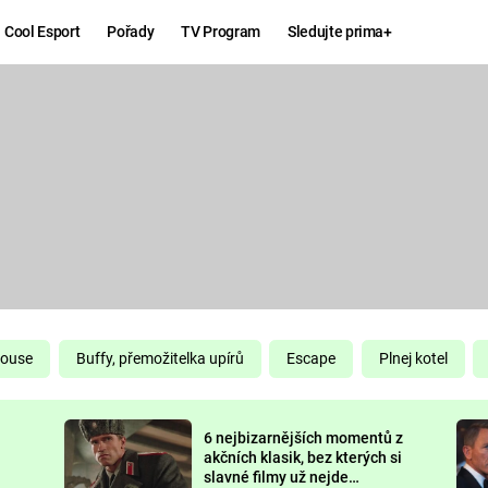
Cool Esport
Pořady
TV Program
Sledujte prima+
Hry
Zábava
MAFIA
ZÁBAVN
GALERI
GTA 6
NEJLEP
KINGDOM
KOMEDI
COME:
DELIVERANCE
CHUCK
House
Buffy, přemožitelka upírů
Escape
Plnej kotel
NORRIS
ESPORT
6 nejbizarnějších momentů z
DEADP
akčních klasik, bez kterých si
slavné filmy už nejde