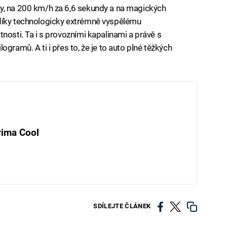
y, na 200 km/h za 6,6 sekundy a na magických
díky technologicky extrémně vyspělému
nosti. Ta i s provozními kapalinami a právě s
gramů. A ti i přes to, že je to auto plné těžkých
rima Cool
SDÍLEJTE ČLÁNEK