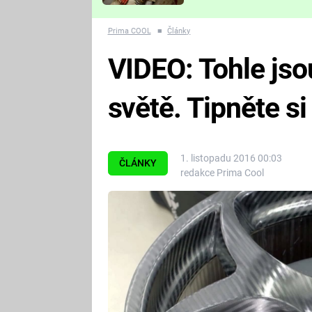
Které děsivé pecky vám
nejvíc zvednou tep?
Prima COOL
■
Články
VIDEO: Tohle jso
světě. Tipněte si
1. listopadu 2016 00:03
ČLÁNKY
redakce Prima Cool