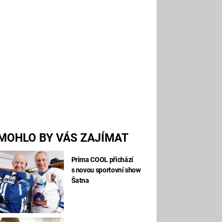
MOHLO BY VÁS ZAJÍMAT
Prima COOL přichází
s novou sportovní show
Šatna