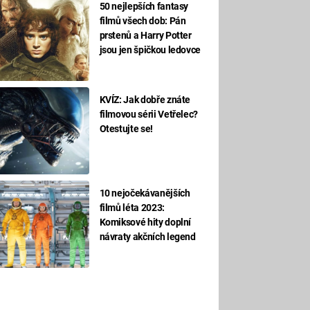
50 nejlepších fantasy
filmů všech dob: Pán
prstenů a Harry Potter
jsou jen špičkou ledovce
KVÍZ: Jak dobře znáte
filmovou sérii Vetřelec?
Otestujte se!
10 nejočekávanějších
filmů léta 2023:
Komiksové hity doplní
návraty akčních legend