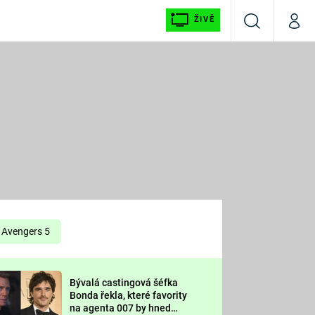
ŽIVĚ
Vyhledávání
Můj p
Prima+
É
CNN Prima NEWS
E
Prima FRESH
ŠÍ
Prima LIVING
E
Prima Ženy
Avengers 5
Prima LAJK
Bývalá castingová šéfka
OOL
Bonda řekla, které favority
Sledujte nás
na agenta 007 by hned