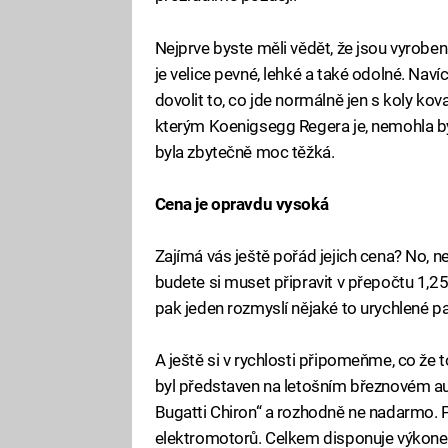
Nejprve byste měli vědět, že jsou vyrobe
je velice pevné, lehké a také odolné. Naví
dovolit to, co jde normálně jen s koly ko
kterým Koenigsegg Regera je, nemohla být
byla zbytečně moc těžká.
Cena je opravdu vysoká
Zajímá vás ještě pořád jejich cena? No, 
budete si muset připravit v přepočtu 1,25
pak jeden rozmyslí nějaké to urychlené pa
A ještě si v rychlosti připomeňme, co že 
byl představen na letošním březnovém au
Bugatti Chiron“ a rozhodně ne nadarmo. Po
elektromotorů. Celkem disponuje výko