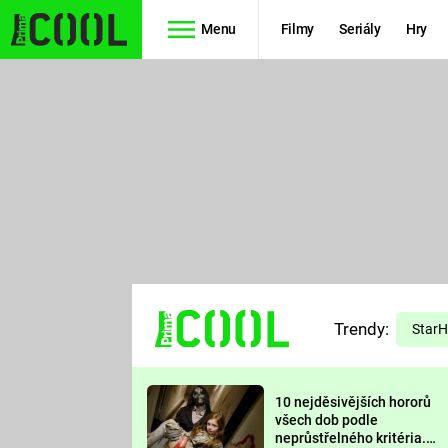
Menu
Filmy
Seriály
Hry
Seriály
Filmy
SIMPSONOVI
STAR WARS
HVĚZDNÁ
AVENGERS
BRÁNA
RYCHLE A
TEORIE
ZBĚSILE 10
Trendy:
VELKÉHO
Star
PREDÁTOR
TŘESKU
10 nejděsivějších hororů
FUTURAMA
všech dob podle
neprůstřelného kritéria.