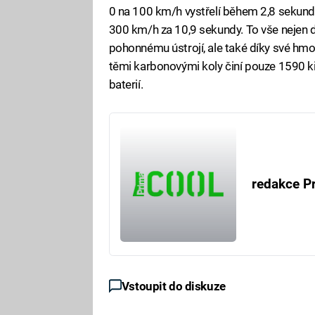
0 na 100 km/h vystřelí během 2,8 sekund
300 km/h za 10,9 sekundy. To vše nejen 
pohonnému ústrojí, ale také díky své hmot
těmi karbonovými koly činí pouze 1590 kilo
baterií.
redakce P
Vstoupit do diskuze