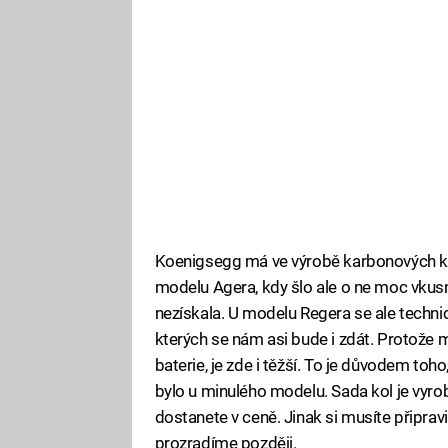
Koenigsegg má ve výrobě karbonových kol
modelu Agera, kdy šlo ale o ne moc vkus
nezískala. U modelu Regera se ale technici
kterých se nám asi bude i zdát. Protože 
baterie, je zde i těžší. To je důvodem toho
bylo u minulého modelu. Sada kol je vyro
dostanete v ceně. Jinak si musíte připra
prozradíme později.