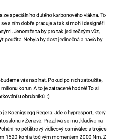
na ze speciálního dutého karbonového vlákna. To
c se s ním dobře pracuje a tak si mohli designéři
vanými. Jenomže ta by pro tak jedinečným vůz,
 použita. Nebyla by dost jedinečná a navíc by
nebudeme vás napínat. Pokud po nich zatoužíte,
 milionu korun. A to je zatraceně hodně! To si
rkování u obrubníků. :)
to je Koenigsegg Regera. Jde o hypresport, který
tosalonu v Ženevě. Přezdívá se mu „kladivo na
hání ho pětilitrový vidlicový osmiválec a trojice
nem 1520 koní a točivým momentem 2000 Nm. Z