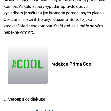
následují další s osobními auty, až se do kolony přiřítí také
kamion. Ačkoliv záběry vypadají opravdu děsivě,
výsledkem je naštěstí jen hromada pomačkaných plechů.
Co zapříčinilo vznik kolony, netušíme. Berte to jako
varování před nepozorností. Stačí vteřina a může se vám
nepěkně vymstít.
redakce Prima Cool
Vstoupit do diskuze