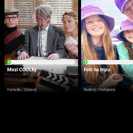
PŘEHRÁT
PŘEHRÁT
Mezi COOLky
Fotr na tripu
Komedie / Zábavný
Rodinný / Cestopisný