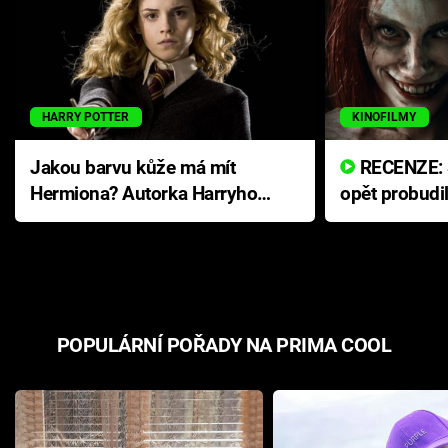
HARRY POTTER
KINOFILMY
Jakou barvu kůže má mít
RECENZE: Smrtelné zlo se
Hermiona? Autorka Harryho
opět probudi
Pottera přišla s ráznou
přichází s n
odpovědí
hororovou n
POPULÁRNÍ POŘADY NA PRIMA COOL