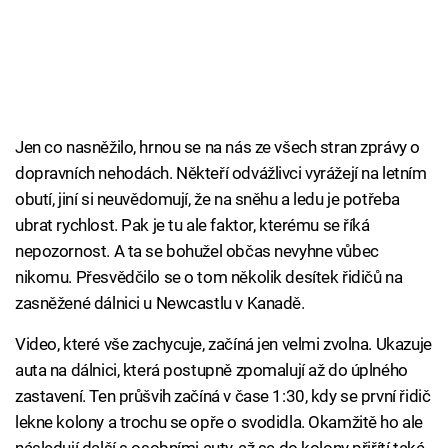
Jen co nasněžilo, hrnou se na nás ze všech stran zprávy o
dopravních nehodách. Někteří odvážlivci vyrážejí na letním
obutí, jiní si neuvědomují, že na sněhu a ledu je potřeba
ubrat rychlost. Pak je tu ale faktor, kterému se říká
nepozornost. A ta se bohužel občas nevyhne vůbec
nikomu. Přesvědčilo se o tom několik desítek řidičů na
zasněžené dálnici u Newcastlu v Kanadě.
Video, které vše zachycuje, začíná jen velmi zvolna. Ukazuje
auta na dálnici, která postupně zpomalují až do úplného
zastavení. Ten průšvih začíná v čase 1:30, kdy se první řidič
lekne kolony a trochu se opře o svodidla. Okamžitě ho ale