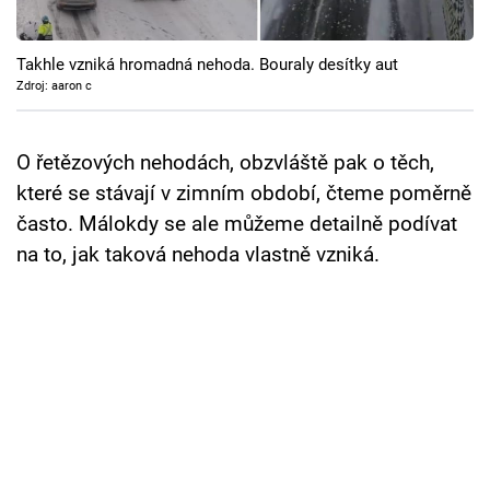
Cool Esport
Takhle vzniká hromadná nehoda. Bouraly desítky aut
Pořady
Zdroj: aaron c
TV Program
O řetězových nehodách, obzvláště pak o těch,
Sledujte prima+
které se stávají v zimním období, čteme poměrně
často. Málokdy se ale můžeme detailně podívat
Přihlášení
na to, jak taková nehoda vlastně vzniká.
Sledujte nás