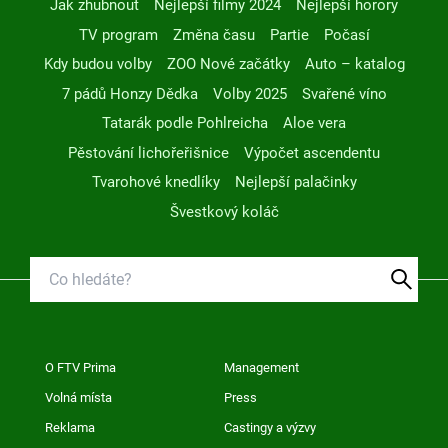
Jak zhubnout
Nejlepší filmy 2024
Nejlepší horory
TV program
Změna času
Partie
Počasí
Kdy budou volby
ZOO Nové začátky
Auto – katalog
7 pádů Honzy Dědka
Volby 2025
Svařené víno
Tatarák podle Pohlreicha
Aloe vera
Pěstování lichořeřišnice
Výpočet ascendentu
Tvarohové knedlíky
Nejlepší palačinky
Švestkový koláč
O FTV Prima
Management
Volná místa
Press
Reklama
Castingy a výzvy