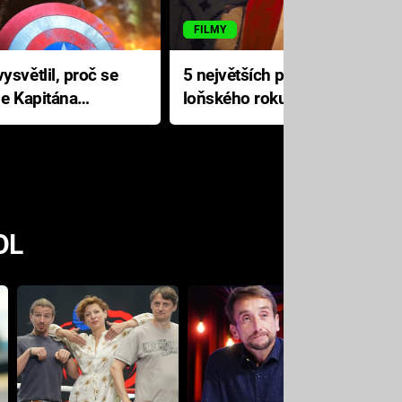
FILMY
ysvětlil, proč se
5 největších propadáků
le Kapitána
loňského roku: Disney na
jediné katastrofě prodělal 200
milionů dolarů
OL