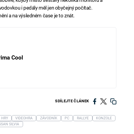
vodovkou i pedály měl jen obyčejný počítač.
ění a na výsledném čase je to znát.
rima Cool
SDÍLEJTE ČLÁNEK
HRY
VIDEOHRA
ZÁVODNÍK
PC
RALLYE
KONZOLE
SSAN SILVIA