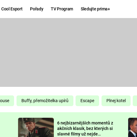
Cool Esport
Pořady
TV Program
Sledujte prima+
Hry
Zábava
MAFIA
ZÁBAVN
GALERI
GTA 6
NEJLEP
KINGDOM
KOMEDI
COME:
DELIVERANCE
CHUCK
House
Buffy, přemožitelka upírů
Escape
Plnej kotel
NORRIS
ESPORT
6 nejbizarnějších momentů z
DEADP
akčních klasik, bez kterých si
slavné filmy už nejde