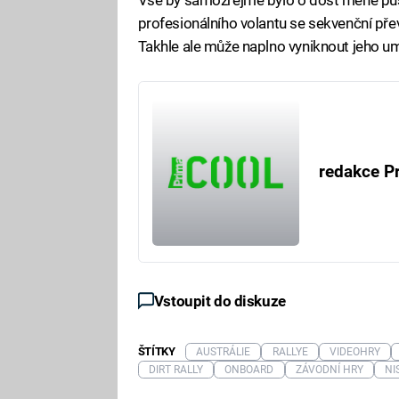
profesionálního volantu se sekvenční pře
Takhle ale může naplno vyniknout jeho um
redakce P
Vstoupit do diskuze
ŠTÍTKY
AUSTRÁLIE
RALLYE
VIDEOHRY
DIRT RALLY
ONBOARD
ZÁVODNÍ HRY
NI