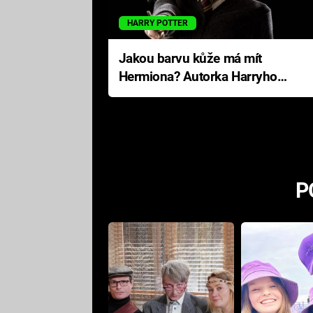
HARRY POTTER
Jakou barvu kůže má mít
Hermiona? Autorka Harryho
Pottera přišla s ráznou
odpovědí
P