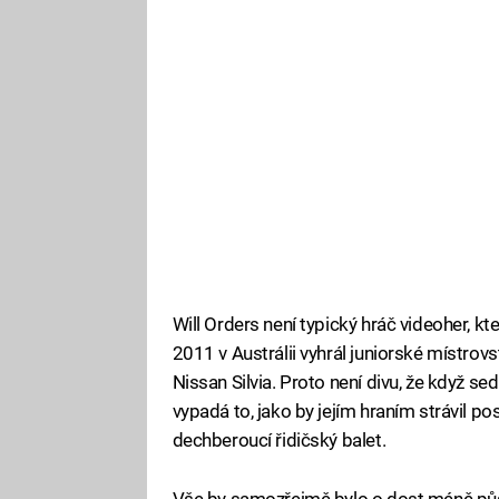
Will Orders není typický hráč videoher, kte
2011 v Austrálii vyhrál juniorské místrovstv
Nissan Silvia. Proto není divu, že když sed
vypadá to, jako by jejím hraním strávil posl
dechberoucí řidičský balet.
Vše by samozřejmě bylo o dost méně půs