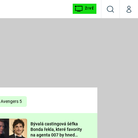
ŽIVĚ
Vyhledávání
Můj p
Prima+
É
CNN Prima NEWS
E
Prima FRESH
ŠÍ
Prima LIVING
E
Prima Ženy
Avengers 5
Prima LAJK
Bývalá castingová šéfka
OOL
Bonda řekla, které favority
Sledujte nás
na agenta 007 by hned