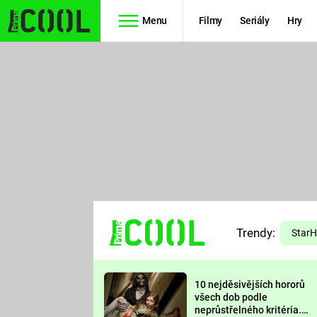
Menu
Filmy
Seriály
Hry
Seriály
Filmy
SIMPSONOVI
STAR WARS
HVĚZDNÁ
AVENGERS
BRÁNA
RYCHLE A
TEORIE
ZBĚSILE 10
Trendy:
VELKÉHO
Star
PREDÁTOR
TŘESKU
10 nejděsivějších hororů
FUTURAMA
všech dob podle
neprůstřelného kritéria.