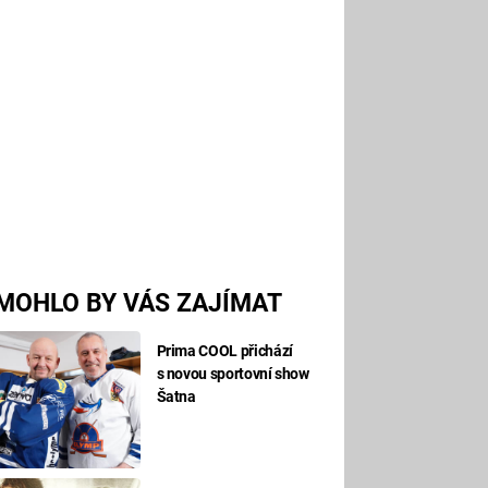
MOHLO BY VÁS ZAJÍMAT
Prima COOL přichází
s novou sportovní show
Šatna