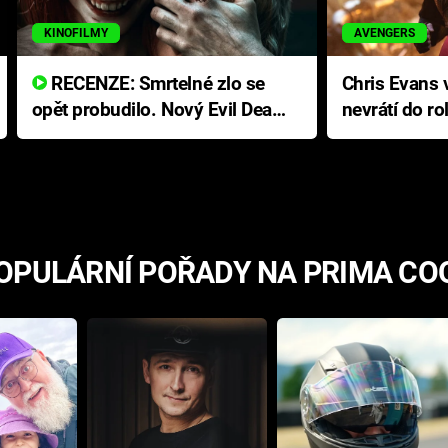
KINOFILMY
AVENGERS
RECENZE: Smrtelné zlo se
Chris Evans v
opět probudilo. Nový Evil Dead
nevrátí do ro
přichází s neodolatelnou
Ameriky
hororovou nabídkou
OPULÁRNÍ POŘADY NA PRIMA CO