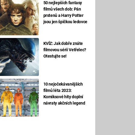
50 nejlepších fantasy
filmů všech dob: Pán
prstenů a Harry Potter
jsou jen špičkou ledovce
KVÍZ: Jak dobře znáte
filmovou sérii Vetřelec?
Otestujte se!
10 nejočekávanějších
filmů léta 2023:
Komiksové hity doplní
návraty akčních legend