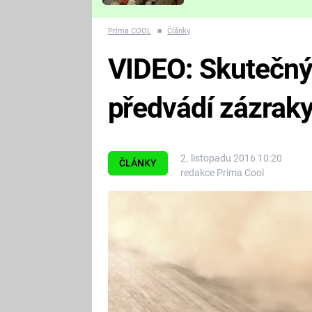
Které děsivé pecky vám
nejvíc zvednou tep?
Prima COOL
■
Články
VIDEO: Skutečný 
předvádí zázraky
2. listopadu 2016 10:20
ČLÁNKY
redakce Prima Cool