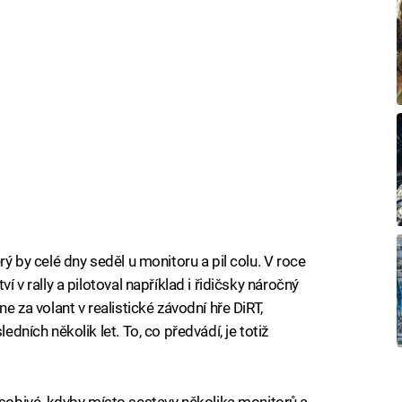
rý by celé dny seděl u monitoru a pil colu. V roce
í v rally a pilotoval například i řidičsky náročný
ne za volant v realistické závodní hře DiRT,
edních několik let. To, co předvádí, je totiž
obivé, kdyby místo sestavy několika monitorů a