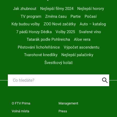
Jak zhubnout
Nejlepší filmy 2024
Nejlepší horory
TV program
Změna času
Partie
Počasí
Kdy budou volby
ZOO Nové začátky
Auto – katalog
7 pádů Honzy Dědka
Volby 2025
Svařené víno
Tatarák podle Pohlreicha
Aloe vera
Pěstování lichořeřišnice
Výpočet ascendentu
Tvarohové knedlíky
Nejlepší palačinky
Švestkový koláč
O FTV Prima
Management
Volná místa
Press