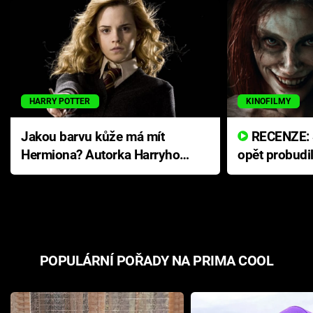
HARRY POTTER
KINOFILMY
Jakou barvu kůže má mít
RECENZE: Smrtelné zlo se
Hermiona? Autorka Harryho
opět probudi
Pottera přišla s ráznou
přichází s n
odpovědí
hororovou n
POPULÁRNÍ POŘADY NA PRIMA COOL