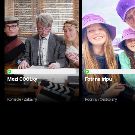
PŘEHRÁT
PŘEHRÁT
Mezi COOLky
Fotr na tripu
Komedie / Zábavný
Rodinný / Cestopisný