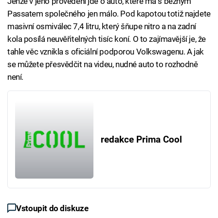
Jenže v jeho provedení jde o auto, které má s běžným
Passatem společného jen málo. Pod kapotou totiž najdete
masivní osmiválec 7,4 litru, který šňupe nitro a na zadní
kola posílá neuvěřitelných tisíc koní. O to zajímavější je, že
tahle věc vznikla s oficiální podporou Volkswagenu. A jak
se můžete přesvědčit na videu, nudné auto to rozhodně
není.
redakce Prima Cool
Vstoupit do diskuze