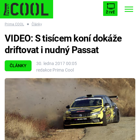
ŽIVĚ
Prima COOL
■
Články
STARHOUSE
BUFFY, PŘEMOŽITELKA UPÍRŮ
Trendy:
VIDEO: S tisícem koní dokáže
ESCAPE
PLNEJ KOTEL
AVENGERS 5
driftovat i nudný Passat
30. ledna 2017 00:05
ČLÁNKY
redakce Prima Cool
Témata
Filmy
Seriály
Hry