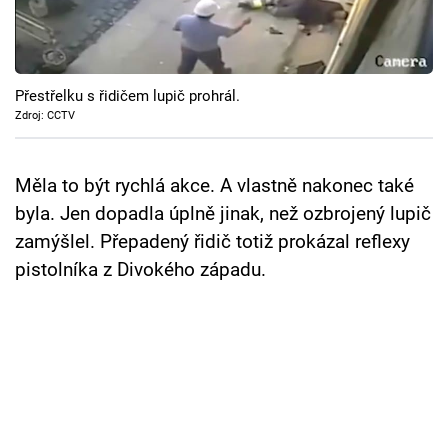
Cool Esport
Pořady
Přestřelku s řidičem lupič prohrál.
TV Program
Zdroj: CCTV
Sledujte prima+
Měla to být rychlá akce. A vlastně nakonec také
byla. Jen dopadla úplně jinak, než ozbrojený lupič
Přihlášení
zamýšlel. Přepadený řidič totiž prokázal reflexy
pistolníka z Divokého západu.
Sledujte nás