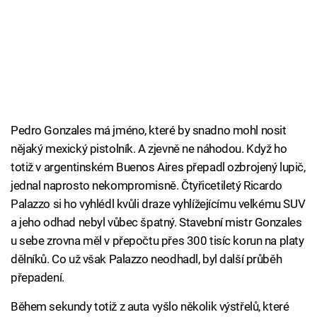
Pedro Gonzales má jméno, které by snadno mohl nosit
nějaký mexický pistolník. A zjevně ne náhodou. Když ho
totiž v argentinském Buenos Aires přepadl ozbrojený lupič,
jednal naprosto nekompromisně. Čtyřicetiletý Ricardo
Palazzo si ho vyhlédl kvůli draze vyhlížejícímu velkému SUV
a jeho odhad nebyl vůbec špatný. Stavební mistr Gonzales
u sebe zrovna měl v přepočtu přes 300 tisíc korun na platy
dělníků. Co už však Palazzo neodhadl, byl další průběh
přepadení.
Během sekundy totiž z auta vyšlo několik výstřelů, které