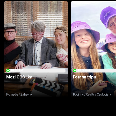
PŘEHRÁT
PŘEHRÁT
Mezi COOLky
Fotr na tripu
Komedie / Zábavný
Rodinný / Reality / Cestopisný