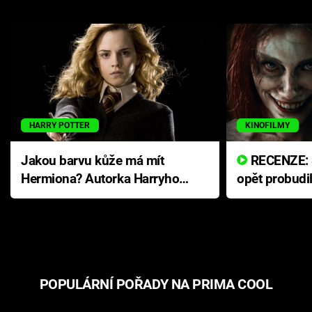
HARRY POTTER
KINOFILMY
Jakou barvu kůže má mít
RECENZE: Smrtelné zlo se
Hermiona? Autorka Harryho
opět probudi
Pottera přišla s ráznou
přichází s n
odpovědí
hororovou n
POPULÁRNÍ POŘADY NA PRIMA COOL