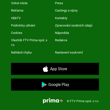
Volná místa
Press
Reklama
Castingy a výzvy
HbbTV
Kontakty
Podmínky užívání
Zpracování osobních údajů
Cookies
Nápověda
Vlastník FTV Prima spol. s
Redakce
r.o.
Nahlásit chybu
Nastavení soukromí
App Store
Google Play
© FTV Prima spol. s r.o.