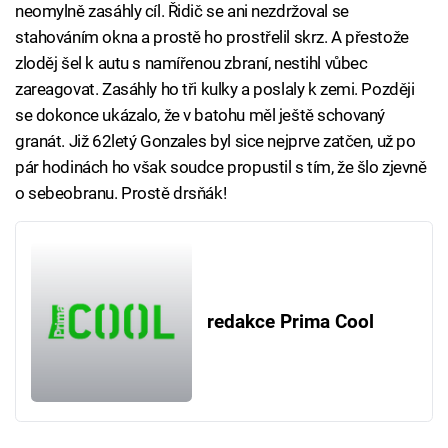
neomylně zasáhly cíl. Řidič se ani nezdržoval se
stahováním okna a prostě ho prostřelil skrz. A přestože
zloděj šel k autu s namířenou zbraní, nestihl vůbec
zareagovat. Zasáhly ho tři kulky a poslaly k zemi. Později
se dokonce ukázalo, že v batohu měl ještě schovaný
granát. Již 62letý Gonzales byl sice nejprve zatčen, už po
pár hodinách ho však soudce propustil s tím, že šlo zjevně
o sebeobranu. Prostě drsňák!
redakce Prima Cool