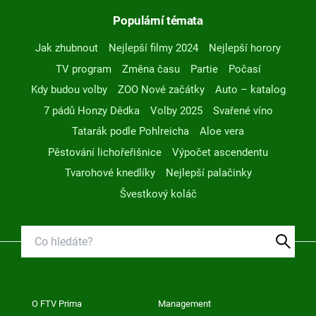
Populární témata
Jak zhubnout
Nejlepší filmy 2024
Nejlepší horory
TV program
Změna času
Partie
Počasí
Kdy budou volby
ZOO Nové začátky
Auto – katalog
7 pádů Honzy Dědka
Volby 2025
Svařené víno
Tatarák podle Pohlreicha
Aloe vera
Pěstování lichořeřišnice
Výpočet ascendentu
Tvarohové knedlíky
Nejlepší palačinky
Švestkový koláč
O FTV Prima
Management