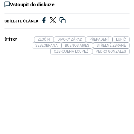
Vstoupit do diskuze
SDÍLEJTE ČLÁNEK
ŠTÍTKY
ZLOČIN
DIVOKÝ ZÁPAD
PŘEPADENÍ
LUPIČ
SEBEOBRANA
BUENOS AIRES
STŘELNÉ ZBRANĚ
OZBROJENÁ LOUPEŽ
PEDRO GONZALES