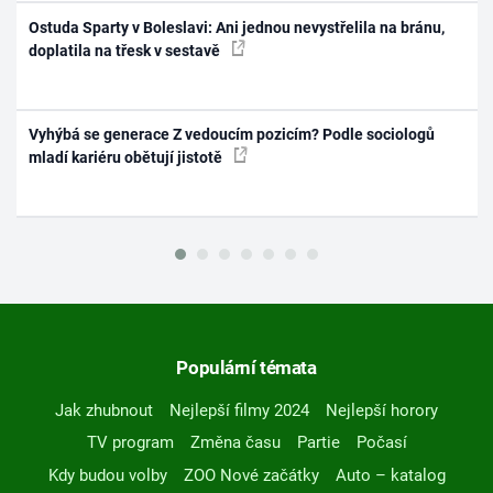
Ostuda Sparty v Boleslavi: Ani jednou nevystřelila na bránu,
doplatila na třesk v sestavě
Vyhýbá se generace Z vedoucím pozicím? Podle sociologů
mladí kariéru obětují jistotě
Populární témata
Jak zhubnout
Nejlepší filmy 2024
Nejlepší horory
TV program
Změna času
Partie
Počasí
Kdy budou volby
ZOO Nové začátky
Auto – katalog