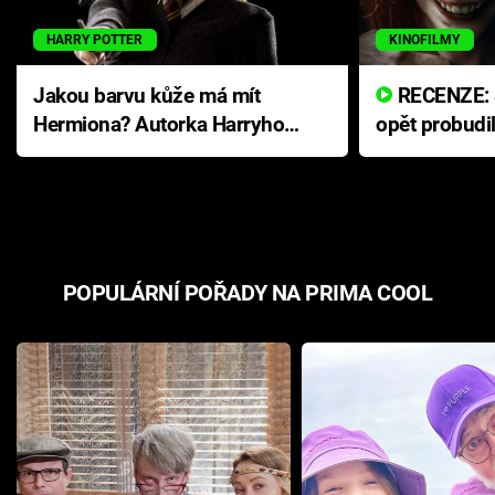
HARRY POTTER
KINOFILMY
Jakou barvu kůže má mít
RECENZE: Smrtelné zlo se
Hermiona? Autorka Harryho
opět probudi
Pottera přišla s ráznou
přichází s n
odpovědí
hororovou n
POPULÁRNÍ POŘADY NA PRIMA COOL