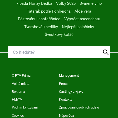
7 pádů Honzy Dědka
Volby 2025
Svařené víno
Tatarák podle Pohlreicha
Aloe vera
Pěstování lichořeřišnice
Výpočet ascendentu
Tvarohové knedlíky
Nejlepší palačinky
Švestkový koláč
O FTV Prima
Management
Volná místa
Press
Reklama
Castingy a výzvy
HbbTV
Kontakty
Podmínky užívání
Zpracování osobních údajů
Cookies
Nápověda