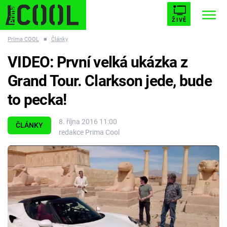
ŽIVĚ
Prima COOL
■
Články
STARHOUSE
BUFFY, PŘEMOŽITELKA UPÍRŮ
Trendy:
VIDEO: První velká ukázka z
ESCAPE
PLNEJ KOTEL
AVENGERS 5
Grand Tour. Clarkson jede, bude
to pecka!
8. října 2016 11:00
ČLÁNKY
redakce Prima Cool
Témata
Filmy
Seriály
Hry