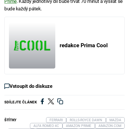
Prime
. Každý jednotlivý díl bude trvat 70 minut a vysílat se
bude každý pátek.
redakce Prima Cool
Vstoupit do diskuze
SDÍLEJTE ČLÁNEK
ŠTÍTKY
FERRARI
ROLLS-ROYCE DAWN
MAZDA
ALFA ROMEO 4C
AMAZON PRIME
AMAZON.COM