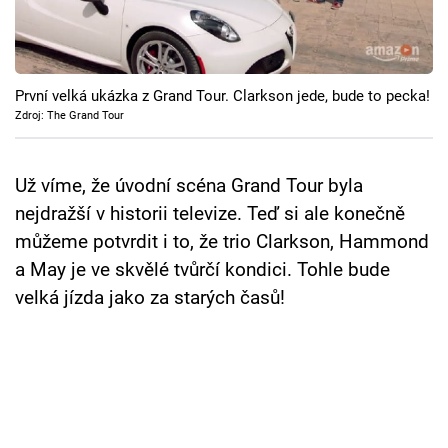
Cool Esport
Pořady
První velká ukázka z Grand Tour. Clarkson jede, bude to pecka!
TV Program
Zdroj: The Grand Tour
Sledujte prima+
Už víme, že úvodní scéna Grand Tour byla
nejdražší v historii televize. Teď si ale konečně
Přihlášení
můžeme potvrdit i to, že trio Clarkson, Hammond
a May je ve skvělé tvůrčí kondici. Tohle bude
velká jízda jako za starých časů!
Sledujte nás