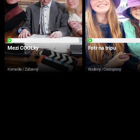
PŘEHRÁT
PŘEHRÁT
Mezi COOLky
Fotr na tripu
Komedie / Zábavný
Rodinný / Cestopisný