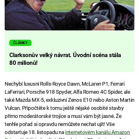
ČLÁNKY
Clarksonův velký návrat. Úvodní scéna stála
80 milionů!
Nechybí luxusní Rolls-Royce Dawn, McLaren P1, Ferrari
LaFerrari, Porsche 918 Spyder, Alfa Romeo 4C Spider, ale
také Mazda MX-5, exkluzivní Zenos E10 nebo Aston Martin
Vulcan. Připočtěte k tomu ještě nějaké osobité stavby
přímo moderátorské trojice a musí vám být jasné. Že
tenhle pořad si opravdu nemůžete nechat ujít! Vše
odstartuje 18. listopadu na
internetovém kanálu Amazon