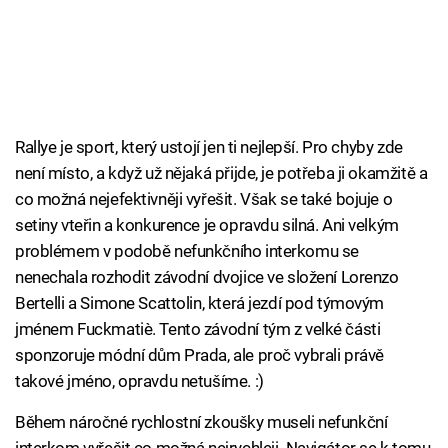
Rallye je sport, který ustojí jen ti nejlepší. Pro chyby zde
není místo, a když už nějaká přijde, je potřeba ji okamžitě a
co možná nejefektivněji vyřešit. Však se také bojuje o
setiny vteřin a konkurence je opravdu silná. Ani velkým
problémem v podobě nefunkčního interkomu se
nenechala rozhodit závodní dvojice ve složení Lorenzo
Bertelli a Simone Scattolin, která jezdí pod týmovým
jménem Fuckmatiè. Tento závodní tým z velké části
sponzoruje módní dům Prada, ale proč vybrali právě
takové jméno, opravdu netušíme. :)
Během náročné rychlostní zkoušky museli nefunkční