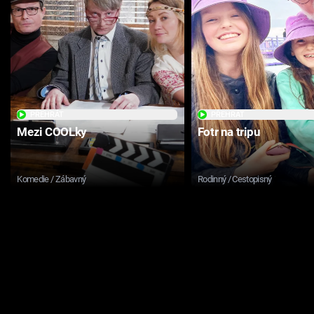
PŘEHRÁT
PŘEHRÁT
Mezi COOLky
Fotr na tripu
Komedie / Zábavný
Rodinný / Cestopisný