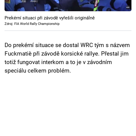
Cool Esport
Prekérní situaci při závodě vyřešili originálně
Pořady
Zdroj: FIA World Rally Championship
TV Program
Do prekérní situace se dostal WRC tým s názvem
Sledujte prima+
Fuckmatiè při závodě korsické rallye. Přestal jim
totiž fungovat interkom a to je v závodním
Přihlášení
speciálu celkem problém.
Sledujte nás