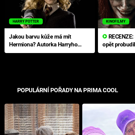
HARRY POTTER
KINOFILMY
Jakou barvu kůže má mít
RECENZE: Smrtelné zlo se
Hermiona? Autorka Harryho
opět probudi
Pottera přišla s ráznou
přichází s n
odpovědí
hororovou n
POPULÁRNÍ POŘADY NA PRIMA COOL