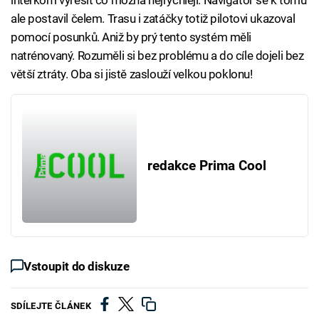
interkom vyřešit co možná nejrychleji. Navigátor se k tomu
ale postavil čelem. Trasu i zatáčky totiž pilotovi ukazoval
pomocí posunků. Aniž by prý tento systém měli
natrénovaný. Rozuměli si bez problému a do cíle dojeli bez
větší ztráty. Oba si jistě zaslouží velkou poklonu!
redakce Prima Cool
Vstoupit do diskuze
SDÍLEJTE ČLÁNEK