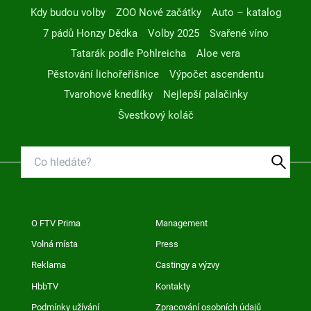
Kdy budou volby
ZOO Nové začátky
Auto – katalog
7 pádů Honzy Dědka
Volby 2025
Svařené víno
Tatarák podle Pohlreicha
Aloe vera
Pěstování lichořeřišnice
Výpočet ascendentu
Tvarohové knedlíky
Nejlepší palačinky
Švestkový koláč
O FTV Prima
Management
Volná místa
Press
Reklama
Castingy a výzvy
HbbTV
Kontakty
Podmínky užívání
Zpracování osobních údajů