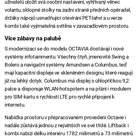
uživatelů uložit svá osobní nastavení, vyhřívaný věnec
volantu, sklopné stolky na zadní straně předních opěradel,
držáky nápojů usnadňující otevírání PET-lahví a u verze
kombi také vyjímatelná svítilna v zavazadlovém prostoru.
Více zábavy na palubě
S modernizací se do modelu OCTAVIA dostávají i nové
systémy infotainmentu. Všechny čtyři, jmenovitě Swing a
Bolero a navigační systémy Amundsen a Columbus, teď
mají kapacitní displeje ve skleněném designu, které reagují
již na lehký dotyk. Columbus má displej s úhlopříčkou 9,2
palce a disponuje WLAN-hotspotem a na přání i modulem
pro SIM-kartu s rychlostí LTE pro rychlé připojení k
internetu.
Nabídka prostoru v přepracovaném provedení Octavie i
nadále zůstává jednou z největších ve své třídě. Liftback i
kombi nabízí délku interiéru 1782 milimetrů a 73 milimetrů