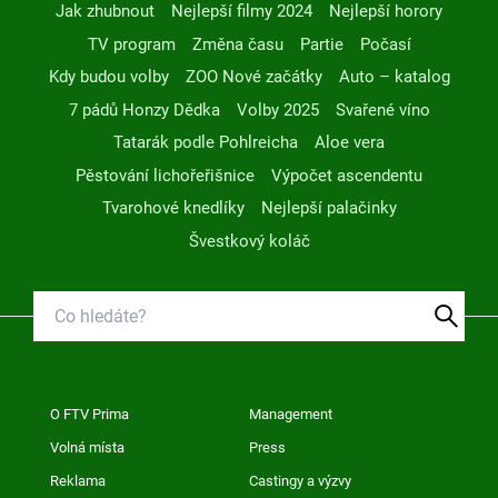
Jak zhubnout
Nejlepší filmy 2024
Nejlepší horory
TV program
Změna času
Partie
Počasí
Kdy budou volby
ZOO Nové začátky
Auto – katalog
7 pádů Honzy Dědka
Volby 2025
Svařené víno
Tatarák podle Pohlreicha
Aloe vera
Pěstování lichořeřišnice
Výpočet ascendentu
Tvarohové knedlíky
Nejlepší palačinky
Švestkový koláč
O FTV Prima
Management
Volná místa
Press
Reklama
Castingy a výzvy