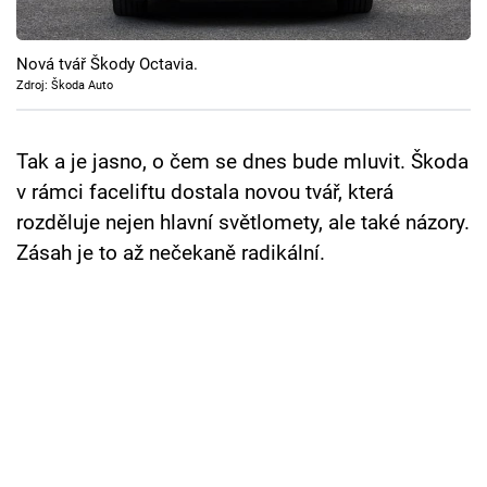
Cool Esport
Nová tvář Škody Octavia.
Pořady
Zdroj: Škoda Auto
TV Program
Tak a je jasno, o čem se dnes bude mluvit. Škoda
Sledujte prima+
v rámci faceliftu dostala novou tvář, která
rozděluje nejen hlavní světlomety, ale také názory.
Přihlášení
Zásah je to až nečekaně radikální.
Sledujte nás