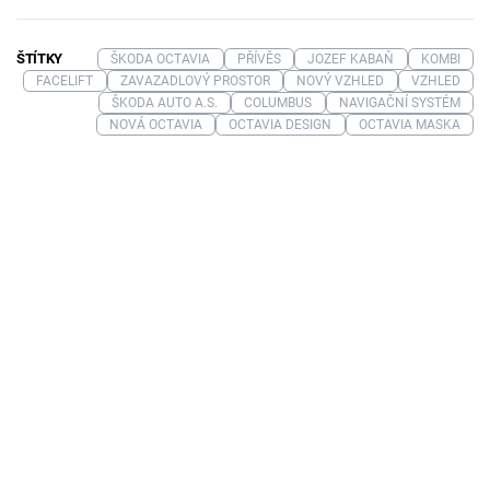
ŠTÍTKY
ŠKODA OCTAVIA
PŘÍVĚS
JOZEF KABAŇ
KOMBI
FACELIFT
ZAVAZADLOVÝ PROSTOR
NOVÝ VZHLED
VZHLED
ŠKODA AUTO A.S.
COLUMBUS
NAVIGAČNÍ SYSTÉM
NOVÁ OCTAVIA
OCTAVIA DESIGN
OCTAVIA MASKA