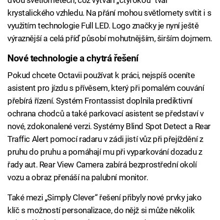
dvou světlometech, což vytváří „čtyřokou“ tvář
krystalického vzhledu. Na přání mohou světlomety svítit i s
využitím technologie Full LED. Logo značky je nyní ještě
výraznější a celá příď působí mohutnějším, širším dojmem.
Nové technologie a chytrá řešení
Pokud chcete Octavii používat k práci, nejspíš oceníte
asistent pro jízdu s přívěsem, který při pomalém couvání
přebírá řízení. Systém Frontassist doplnila prediktivní
ochrana chodců a také parkovací asistent se představí v
nové, zdokonalené verzi. Systémy Blind Spot Detect a Rear
Traffic Alert pomocí radaru v zádi jistí vůz při přejíždění z
pruhu do pruhu a pomáhají mu při vyparkování dozadu z
řady aut. Rear View Camera zabírá bezprostřední okolí
vozu a obraz přenáší na palubní monitor.
Také mezi „Simply Clever“ řešení přibyly nové prvky jako
klíč s možností personalizace, do nějž si může několik