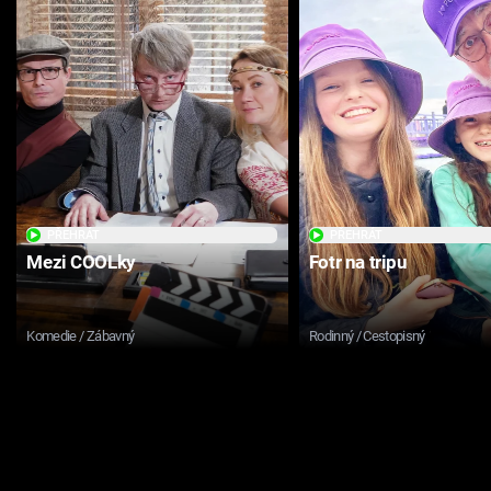
PŘEHRÁT
PŘEHRÁT
Mezi COOLky
Fotr na tripu
Komedie / Zábavný
Rodinný / Cestopisný