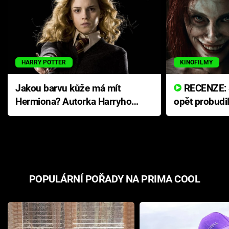
HARRY POTTER
KINOFILMY
Jakou barvu kůže má mít
RECENZE: Smrtelné zlo se
Hermiona? Autorka Harryho
opět probudi
Pottera přišla s ráznou
přichází s n
odpovědí
hororovou n
POPULÁRNÍ POŘADY NA PRIMA COOL