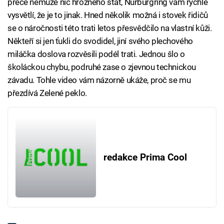
přece nemůže nic hrozného stát, Nürburgring vám rychle
vysvětlí, že je to jinak. Hned několik možná i stovek řidičů
se o náročnosti této trati letos přesvědčilo na vlastní kůži.
Někteří si jen ťukli do svodidel, jiní svého plechového
miláčka doslova rozvěsili podél trati. Jednou šlo o
školáckou chybu, podruhé zase o zjevnou technickou
závadu. Tohle video vám názorně ukáže, proč se mu
přezdívá Zelené peklo.
redakce Prima Cool