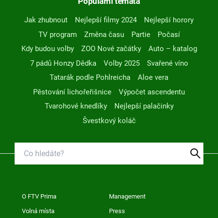
Populární témata
Jak zhubnout
Nejlepší filmy 2024
Nejlepší horory
TV program
Změna času
Partie
Počasí
Kdy budou volby
ZOO Nové začátky
Auto – katalog
7 pádů Honzy Dědka
Volby 2025
Svařené víno
Tatarák podle Pohlreicha
Aloe vera
Pěstování lichořeřišnice
Výpočet ascendentu
Tvarohové knedlíky
Nejlepší palačinky
Švestkový koláč
O FTV Prima
Management
Volná místa
Press