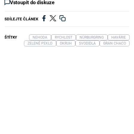
Vstoupit do diskuze
SDÍLEJTE ČLÁNEK
ŠTÍTKY
NEHODA
RYCHLOST
NÜRBURGRING
HAVÁRIE
ZELENÉ PEKLO
OKRUH
SVODIDLA
GRAN CHACO