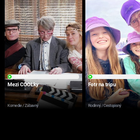
PŘEHRÁT
PŘEHRÁT
Mezi COOLky
Fotr na tripu
Komedie / Zábavný
Rodinný / Cestopisný