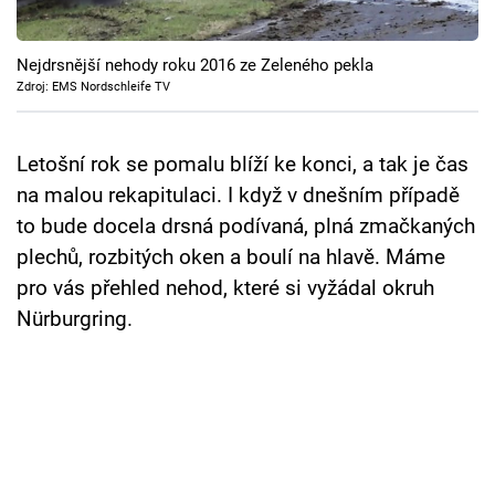
Cool Esport
Nejdrsnější nehody roku 2016 ze Zeleného pekla
Pořady
Zdroj: EMS Nordschleife TV
TV Program
Letošní rok se pomalu blíží ke konci, a tak je čas
Sledujte prima+
na malou rekapitulaci. I když v dnešním případě
to bude docela drsná podívaná, plná zmačkaných
Přihlášení
plechů, rozbitých oken a boulí na hlavě. Máme
pro vás přehled nehod, které si vyžádal okruh
Nürburgring.
Sledujte nás