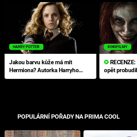
HARRY POTTER
KINOFILMY
Jakou barvu kůže má mít
RECENZE: Smrtelné zlo se
Hermiona? Autorka Harryho
opět probudi
Pottera přišla s ráznou
přichází s n
odpovědí
hororovou n
POPULÁRNÍ POŘADY NA PRIMA COOL