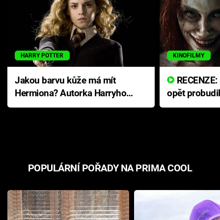
HARRY POTTER
KINOFILMY
Jakou barvu kůže má mít
RECENZE: Smrtelné zlo se
Hermiona? Autorka Harryho
opět probudi
Pottera přišla s ráznou
přichází s n
odpovědí
hororovou n
POPULÁRNÍ POŘADY NA PRIMA COOL