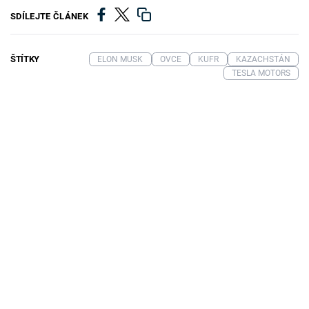
SDÍLEJTE ČLÁNEK
ŠTÍTKY
ELON MUSK
OVCE
KUFR
KAZACHSTÁN
TESLA MOTORS