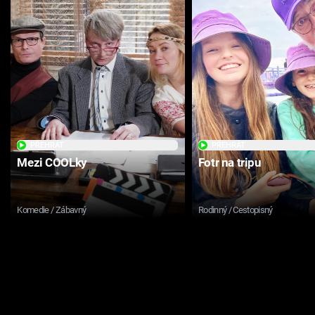
PŘEHRÁT
PŘEHRÁT
Mezi COOLky
Fotr na tripu
Komedie / Zábavný
Rodinný / Cestopisný