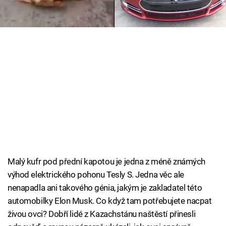
Cool Esport
Pořady
TV Program
Sledujte prima+
Přihlášení
Sledujte nás
Malý kufr pod přední kapotou je jedna z méně známých
výhod elektrického pohonu Tesly S. Jedna věc ale
nenapadla ani takového génia, jakým je zakladatel této
automobilky Elon Musk. Co když tam potřebujete nacpat
živou ovci? Dobří lidé z Kazachstánu naštěstí přinesli