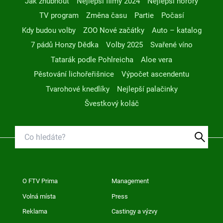
Jak zhubnout
Nejlepší filmy 2024
Nejlepší horory
TV program
Změna času
Partie
Počasí
Kdy budou volby
ZOO Nové začátky
Auto – katalog
7 pádů Honzy Dědka
Volby 2025
Svařené víno
Tatarák podle Pohlreicha
Aloe vera
Pěstování lichořeřišnice
Výpočet ascendentu
Tvarohové knedlíky
Nejlepší palačinky
Švestkový koláč
O FTV Prima
Management
Volná místa
Press
Reklama
Castingy a výzvy