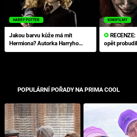
HARRY POTTER
KINOFILMY
Jakou barvu kůže má mít
RECENZE: Smrtelné zlo se
Hermiona? Autorka Harryho
opět probudi
Pottera přišla s ráznou
přichází s n
odpovědí
hororovou n
POPULÁRNÍ POŘADY NA PRIMA COOL