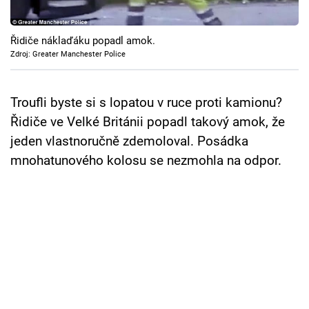
Cool Esport
Řidiče náklaďáku popadl amok.
Pořady
Zdroj: Greater Manchester Police
TV Program
Troufli byste si s lopatou v ruce proti kamionu?
Sledujte prima+
Řidiče ve Velké Británii popadl takový amok, že
jeden vlastnoručně zdemoloval. Posádka
Přihlášení
mnohatunového kolosu se nezmohla na odpor.
Sledujte nás