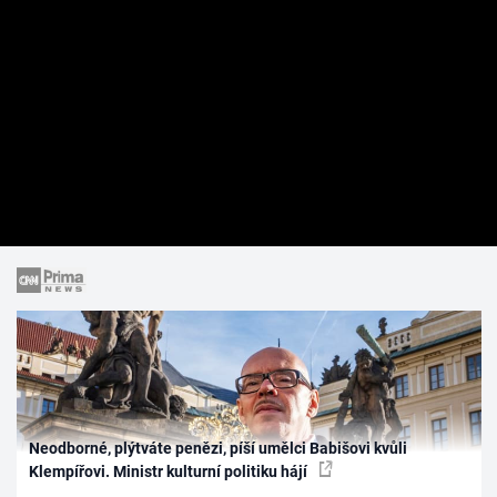
Neodborné, plýtváte penězi, píší umělci Babišovi kvůli
Klempířovi. Ministr kulturní politiku hájí