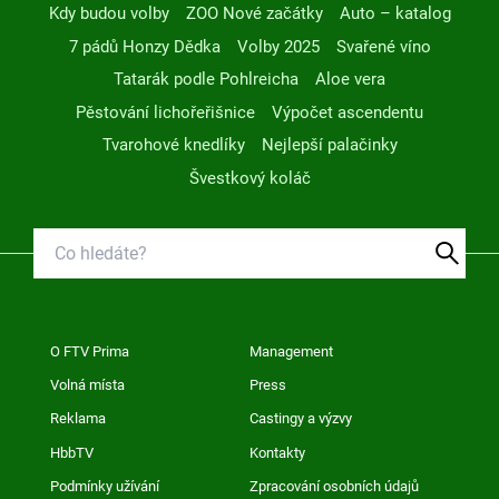
Kdy budou volby
ZOO Nové začátky
Auto – katalog
7 pádů Honzy Dědka
Volby 2025
Svařené víno
Tatarák podle Pohlreicha
Aloe vera
Pěstování lichořeřišnice
Výpočet ascendentu
Tvarohové knedlíky
Nejlepší palačinky
Švestkový koláč
O FTV Prima
Management
Volná místa
Press
Reklama
Castingy a výzvy
HbbTV
Kontakty
Podmínky užívání
Zpracování osobních údajů