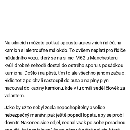
Na silnicích můžete potkat spoustu agresivních řidičů, na
kamion si ale troufne málokdo. To ovšem neplatí pro řidiče
nákladního vozu, který se na silnici M62 u Manchesteru
kvůli drobné nehodě dostal do ostrého sporu s posádkou
kamionu. Došlo i na pěsti, tím to ale všechno jenom začalo.
Řidič totiž po chvíli nastoupil do auta a na plný plyn
nacouval do kabiny kamionu, kde v tu chvíli seděl člověk za
volantem.
Jako by už to nebyl zcela nepochopitelný a velice
nebezpečný manévr, pak ještě popadl lopatu, aby se probil
dovnitř. Nakonec sice odjel, nechal však po sobě pořádnou