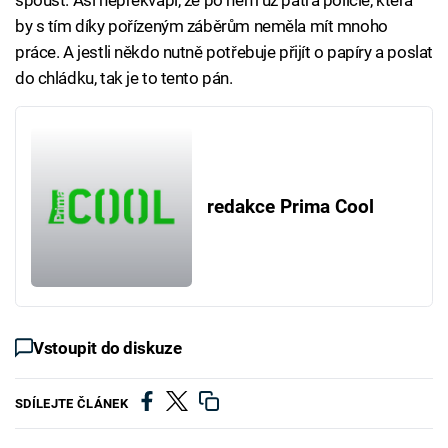
spoušť. Asi nepřekvapí, že po něm už pátrá policie, která
by s tím díky pořízeným záběrům neměla mít mnoho
práce. A jestli někdo nutně potřebuje přijít o papíry a poslat
do chládku, tak je to tento pán.
redakce Prima Cool
Vstoupit do diskuze
SDÍLEJTE ČLÁNEK