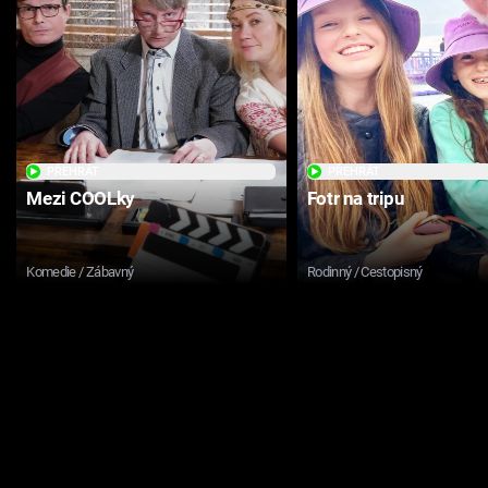
PŘEHRÁT
PŘEHRÁT
Mezi COOLky
Fotr na tripu
Komedie / Zábavný
Rodinný / Cestopisný