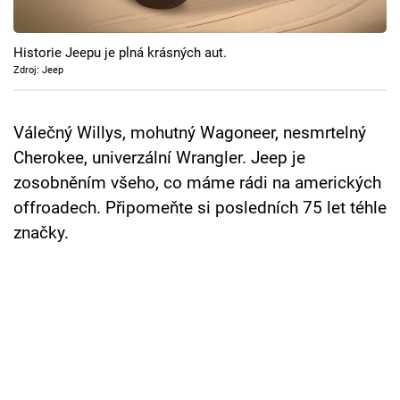
Cool Esport
Historie Jeepu je plná krásných aut.
Pořady
Zdroj: Jeep
TV Program
Válečný Willys, mohutný Wagoneer, nesmrtelný
Sledujte prima+
Cherokee, univerzální Wrangler. Jeep je
zosobněním všeho, co máme rádi na amerických
Přihlášení
offroadech. Připomeňte si posledních 75 let téhle
značky.
Sledujte nás