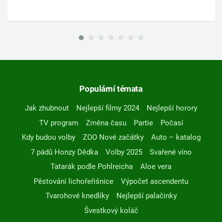
Populární témata
Jak zhubnout
Nejlepší filmy 2024
Nejlepší horory
TV program
Změna času
Partie
Počasí
Kdy budou volby
ZOO Nové začátky
Auto – katalog
7 pádů Honzy Dědka
Volby 2025
Svařené víno
Tatarák podle Pohlreicha
Aloe vera
Pěstování lichořeřišnice
Výpočet ascendentu
Tvarohové knedlíky
Nejlepší palačinky
Švestkový koláč