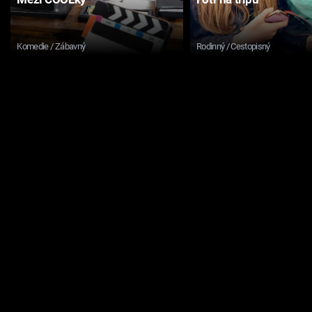
Komedie / Zábavný
Rodinný / Cestopisný