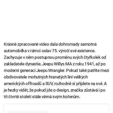
Krásně zpracované video dala dohromady samotná
automobilka v rámci oslav 75. výročí své existence.
Zachycuje v něm postupnou proměnu svých čtyřkolek od
zakladatele dynastie, Jeepu Willys MA z roku 1941, až po
moderní generaci Jeepu Wrangler. Pokud také patříte mezi
obdivovatele mohutných hranatých liní velikých
amerických offroadů a SUV, rozhodně si přijdete na své. A
je hezky vidět, že pokud jde o design, značka zůstává i po
tři čtvrtě století stále věrná svým kořenům.