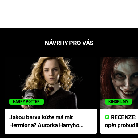
NÁVRHY PRO VÁS
HARRY POTTER
KINOFILMY
Jakou barvu kůže má mít
RECENZE: Smrtelné zlo se
Hermiona? Autorka Harryho
opět probudi
Pottera přišla s ráznou
přichází s n