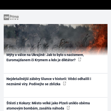
Mýty o válce na Ukrajině: Jak to bylo s nacismem,
Euromajdanem či Krymem a kdo je diktátor?
Nejdetailnější záběry Slunce v historii: Vědci odhalili i
neznámé víry. Podívejte se zblízka
Štěstí z Kokury: Město velké jako Plzeň uniklo oběma
atomovým bombám, zasáhla náhoda