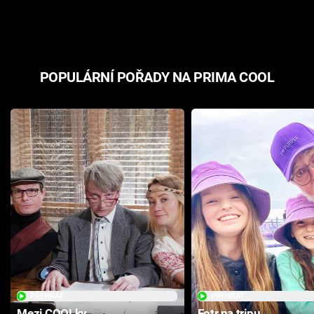
odpovědí
hororovou n
POPULÁRNÍ POŘADY NA PRIMA COOL
PŘEHRÁT
PŘEHRÁT
Mezi COOLky
Fotr na tripu