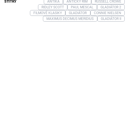
ŠTÍTKY
ANTIKA
ANTICKÝ ŘÍM
RUSSELL CROWE
RIDLEY SCOTT
PAUL MESCAL
GLADIÁTOR 2
FILMOVÉ KLASIKY
GLADIÁTOR
CONNIE NIELSEN
MAXIMUS DECIMUS MERIDIUS
GLADIÁTOR II