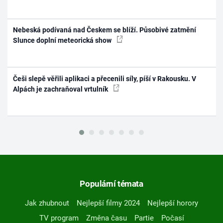
Nebeská podívaná nad Českem se blíží. Působivé zatmění
Slunce doplní meteorická show
Češi slepě věřili aplikaci a přecenili síly, píší v Rakousku. V
Alpách je zachraňoval vrtulník
Populární témata
Jak zhubnout
Nejlepší filmy 2024
Nejlepší horory
TV program
Změna času
Partie
Počasí