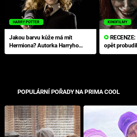
HARRY POTTER
KINOFILMY
Jakou barvu kůže má mít
RECENZE: Smrtelné zlo se
Hermiona? Autorka Harryho
opět probudi
Pottera přišla s ráznou
přichází s n
odpovědí
hororovou n
POPULÁRNÍ POŘADY NA PRIMA COOL