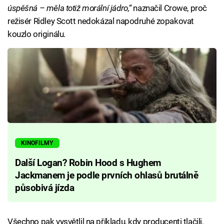
úspěšná – měla totiž morální jádro,“
naznačil Crowe, proč
režisér Ridley Scott nedokázal napodruhé zopakovat
kouzlo originálu.
KINOFILMY
Další Logan? Robin Hood s Hughem
Jackmanem je podle prvních ohlasů brutálně
působivá jízda
Všechno pak vysvětlil na příkladu, kdy producenti tlačili,