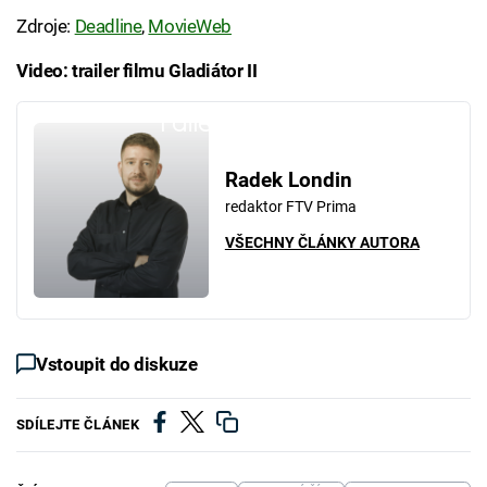
Zdroje:
Deadline
,
MovieWeb
Video: trailer filmu Gladiátor II
Failed to fetch
Radek Londin
redaktor FTV Prima
VŠECHNY ČLÁNKY AUTORA
Vstoupit do diskuze
SDÍLEJTE ČLÁNEK