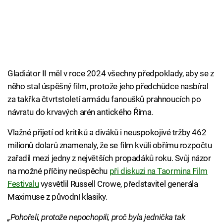
Gladiátor II měl v roce 2024 všechny předpoklady, aby se z
něho stal úspěšný film, protože jeho předchůdce nasbíral
za takřka čtvrtstoletí armádu fanoušků prahnoucích po
návratu do krvavých arén antického Říma.
Vlažné přijetí od kritiků a diváků i neuspokojivé tržby 462
milionů dolarů znamenaly, že se film kvůli obřímu rozpočtu
zařadil mezi jedny z největších propadáků roku. Svůj názor
na možné příčiny neúspěchu
při diskuzi na Taormina Film
Festivalu
vysvětlil Russell Crowe, představitel generála
Maximuse z původní klasiky.
„Pohořeli, protože nepochopili, proč byla jednička tak