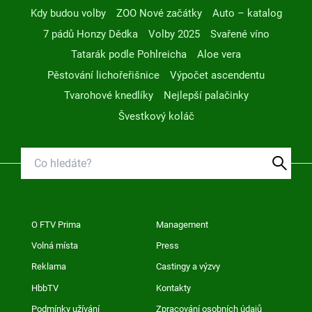
Kdy budou volby
ZOO Nové začátky
Auto – katalog
7 pádů Honzy Dědka
Volby 2025
Svařené víno
Tatarák podle Pohlreicha
Aloe vera
Pěstování lichořeřišnice
Výpočet ascendentu
Tvarohové knedlíky
Nejlepší palačinky
Švestkový koláč
O FTV Prima
Management
Volná místa
Press
Reklama
Castingy a výzvy
HbbTV
Kontakty
Podmínky užívání
Zpracování osobních údajů