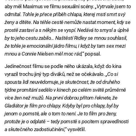
aby měl Maximus ve filmu sexuální scény.
„Vytrvale jsem to
odmítal. Tohle je přece příběh chlapa, kterej mstí smrt svý
ženy a dítěte. Na téhle cestě nemůže nastat moment, kdy se
prostě zastaví a s někým se vyspí. Nedává to smysl a úplně
by to jeho cestu zabilo... Naštěstí Ridley se mnou souhlasil,
že tohle je emocionální jádro filmu, i když by tam sex mezi
mnou a Connie Nielsen měl moc rád,“
popsal.
Jedinečnost filmu se podle něho ukázala, když do kina
vyrazil trochu jiný typ diváků, než se očekávalo.
„Co si
spousta lidí neuvědomuje, je skutečnost, že od druhého
týdne promítání sedělo v kinech po celém světě průměrně
více žen než mužů. Na první dobrou přitom řeknete, že
Gladiátor je film pro chlapy. Kdyby byl pro chlapy, byl by
jenom o pomstě, ale o tom to není. Je to film pro ženy,
protože je o odplatě – tedy pomstě s pocitem spravedlnosti
a skutečného zadostiučinění,“
vysvětlil.