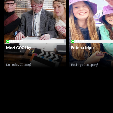
PŘEHRÁT
PŘEHRÁT
Mezi COOLky
Fotr na tripu
Komedie / Zábavný
Rodinný / Cestopisný