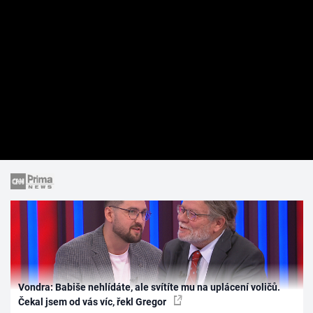
Vondra: Babiše nehlídáte, ale svítíte mu na uplácení voličů.
Čekal jsem od vás víc, řekl Gregor