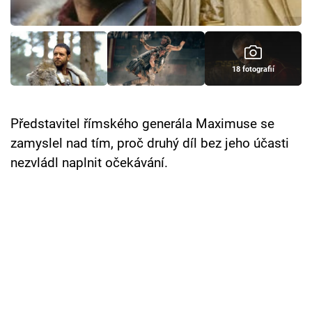
Cool Esport
Pořady
18 fotografií
TV Program
Sledujte prima+
Představitel římského generála Maximuse se
zamyslel nad tím, proč druhý díl bez jeho účasti
Přihlášení
nezvládl naplnit očekávání.
Sledujte nás