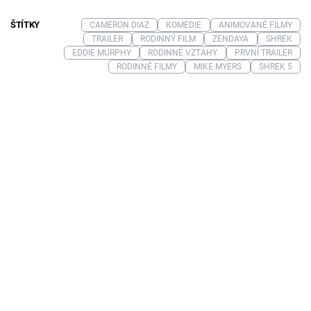
ŠTÍTKY
CAMERON DIAZ
KOMEDIE
ANIMOVANÉ FILMY
TRAILER
RODINNÝ FILM
ZENDAYA
SHREK
EDDIE MURPHY
RODINNÉ VZTAHY
PRVNÍ TRAILER
RODINNÉ FILMY
MIKE MYERS
SHREK 5