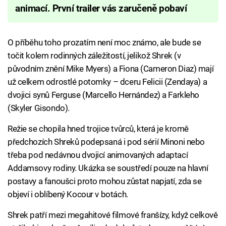
animací. První trailer vás zaručeně pobaví
O příběhu toho prozatím není moc známo, ale bude se
točit kolem rodinných záležitostí, jelikož Shrek (v
původním znění Mike Myers) a Fiona (Cameron Diaz) mají
už celkem odrostlé potomky – dceru Felicii (Zendaya) a
dvojici synů Ferguse (Marcello Hernández) a Farkleho
(Skyler Gisondo).
Režie se chopila hned trojice tvůrců, která je kromě
předchozích Shreků podepsaná i pod sérií Minoni nebo
třeba pod nedávnou dvojicí animovaných adaptací
Addamsovy rodiny. Ukázka se soustředí pouze na hlavní
postavy a fanoušci proto mohou zůstat napjatí, zda se
objeví i oblíbený Kocour v botách.
Shrek patří mezi megahitové filmové franšízy, když celkově