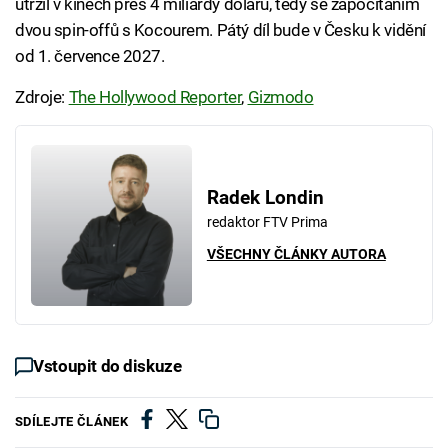
utržil v kinech přes 4 miliardy dolarů, tedy se započítáním
dvou spin-offů s Kocourem. Pátý díl bude v Česku k vidění
od 1. července 2027.
Zdroje:
The Hollywood Reporter
,
Gizmodo
Radek Londin
redaktor FTV Prima
VŠECHNY ČLÁNKY AUTORA
Vstoupit do diskuze
SDÍLEJTE ČLÁNEK