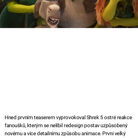
fanoušků prostě nezachutnaly.
Cool Esport
Pořady
TV Program
Sledujte prima+
Přihlášení
Sledujte nás
Hned prvním teaserem vyprovokoval Shrek 5 ostré reakce
fanoušků, kterým se nelíbil redesign postav uzpůsobený
novému a více detailnímu způsobu animace. První velký