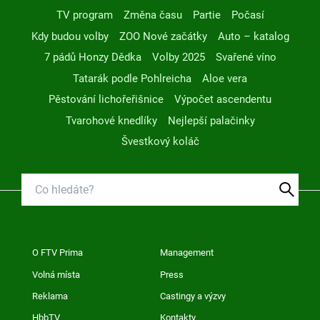
TV program
Změna času
Partie
Počasí
Kdy budou volby
ZOO Nové začátky
Auto – katalog
7 pádů Honzy Dědka
Volby 2025
Svařené víno
Tatarák podle Pohlreicha
Aloe vera
Pěstování lichořeřišnice
Výpočet ascendentu
Tvarohové knedlíky
Nejlepší palačinky
Švestkový koláč
O FTV Prima
Management
Volná místa
Press
Reklama
Castingy a výzvy
HbbTV
Kontakty