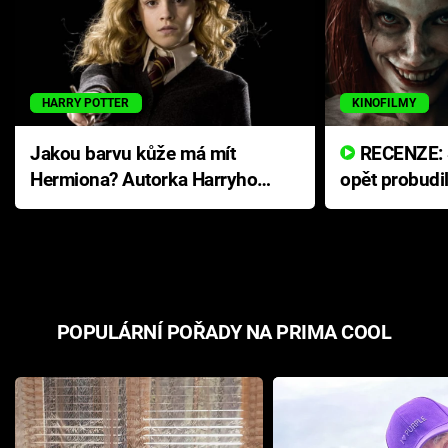
HARRY POTTER
KINOFILMY
Jakou barvu kůže má mít
RECENZE: Smrtelné zlo se
Hermiona? Autorka Harryho
opět probudi
Pottera přišla s ráznou
přichází s n
odpovědí
hororovou n
POPULÁRNÍ POŘADY NA PRIMA COOL