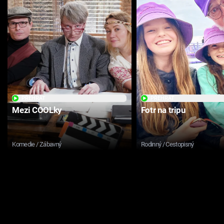
PŘEHRÁT
PŘEHRÁT
Mezi COOLky
Fotr na tripu
Komedie / Zábavný
Rodinný / Cestopisný