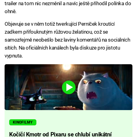
trailer na tom nic nezměnil a navíc ještě přihodil polínka do
ohně.
Objevuje se v něm totiž twerkující Perníček kroutící
zadkem přifouknutým růžovou želatinou, což se
samozřejmě neobešlo bez laviny komentářů na sociálních
sítích. Na oficiálních kanálech byla diskuze pro jistotu
vypnuta.
KINOFILMY
Kočičí Kmotr od Pixaru se chlubí unikátní