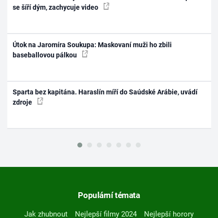
se šíří dým, zachycuje video
Útok na Jaromíra Soukupa: Maskovaní muži ho zbili
baseballovou pálkou
Sparta bez kapitána. Haraslín míří do Saúdské Arábie, uvádí
zdroje
Populární témata
Jak zhubnout
Nejlepší filmy 2024
Nejlepší horory