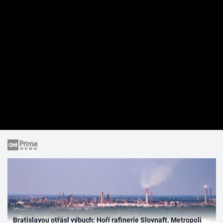
Bratislavou otřásl výbuch: Hoří rafinerie Slovnaft. Metropolí