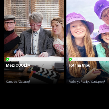
PŘEHRÁT
PŘEHRÁT
Mezi COOLky
Fotr na tripu
Komedie / Zábavný
Rodinný / Reality / Cestopisný