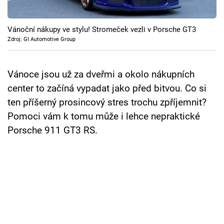
Cool Esport
Vánoční nákupy ve stylu! Stromeček vezli v Porsche GT3
Pořady
Zdroj: GI Automotive Group
TV Program
Vánoce jsou už za dveřmi a okolo nákupních
Sledujte prima+
center to začíná vypadat jako před bitvou. Co si
ten příšerný prosincový stres trochu zpříjemnit?
Přihlášení
Pomoci vám k tomu může i lehce nepraktické
Porsche 911 GT3 RS.
Sledujte nás