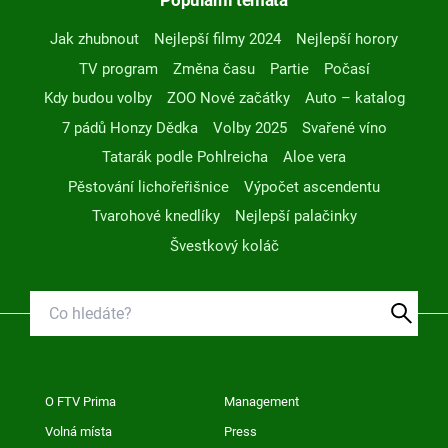
Populární témata
Jak zhubnout
Nejlepší filmy 2024
Nejlepší horory
TV program
Změna času
Partie
Počasí
Kdy budou volby
ZOO Nové začátky
Auto – katalog
7 pádů Honzy Dědka
Volby 2025
Svařené víno
Tatarák podle Pohlreicha
Aloe vera
Pěstování lichořeřišnice
Výpočet ascendentu
Tvarohové knedlíky
Nejlepší palačinky
Švestkový koláč
O FTV Prima
Management
Volná místa
Press