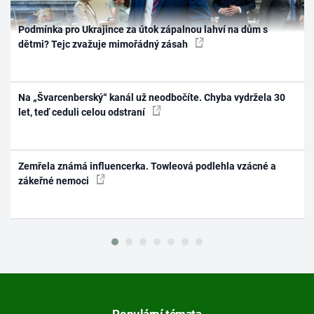
Podmínka pro Ukrajince za útok zápalnou lahví na dům s
dětmi? Tejc zvažuje mimořádný zásah
Na „Švarcenberský“ kanál už neodbočíte. Chyba vydržela 30
let, teď ceduli celou odstraní
Zemřela známá influencerka. Towleová podlehla vzácné a
zákeřné nemoci