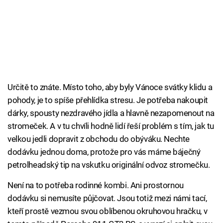
Určitě to znáte. Místo toho, aby byly Vánoce svátky klidu a
pohody, je to spíše přehlídka stresu. Je potřeba nakoupit
dárky, spousty nezdravého jídla a hlavně nezapomenout na
stromeček. A v tu chvíli hodně lidí řeší problém s tím, jak tu
velkou jedli dopravit z obchodu do obýváku. Nechte
dodávku jednou doma, protože pro vás máme báječný
petrolheadský tip na vskutku originální odvoz stromečku.
Není na to potřeba rodinné kombi. Ani prostornou
dodávku si nemusíte půjčovat. Jsou totiž mezi námi tací,
kteří prostě vezmou svou oblíbenou okruhovou hračku, v