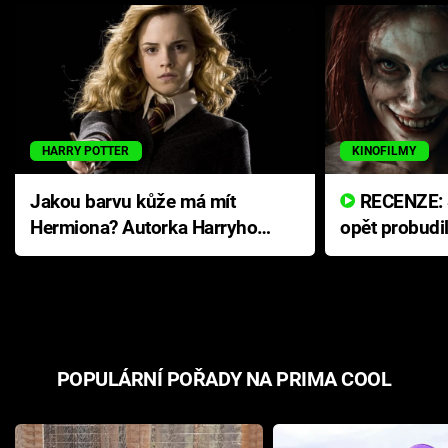
HARRY POTTER
KINOFILMY
Jakou barvu kůže má mít
RECENZE: Smrtelné zlo se
Hermiona? Autorka Harryho
opět probudi
Pottera přišla s ráznou
přichází s n
odpovědí
hororovou n
POPULÁRNÍ POŘADY NA PRIMA COOL