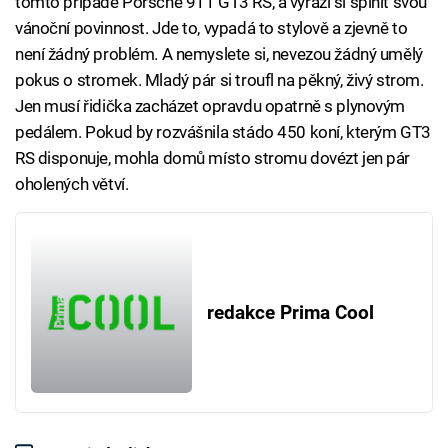
tomto případě Porsche 911 GT3 RS, a vyrazí si splnit svou
vánoční povinnost. Jde to, vypadá to stylově a zjevně to
není žádný problém. A nemyslete si, nevezou žádný umělý
pokus o stromek. Mladý pár si troufl na pěkný, živý strom.
Jen musí řidička zacházet opravdu opatrně s plynovým
pedálem. Pokud by rozvášnila stádo 450 koní, kterým GT3
RS disponuje, mohla domů místo stromu dovézt jen pár
oholených větví.
redakce Prima Cool