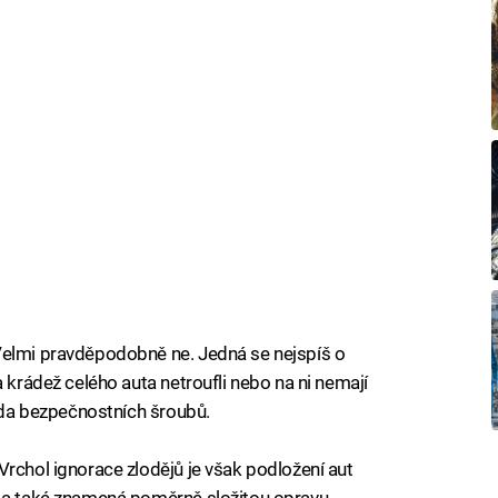
Velmi pravděpodobně ne. Jedná se nejspíš o
a krádež celého auta netroufli nebo na ni nemají
sada bezpečnostních šroubů.
Vrchol ignorace zlodějů je však podložení aut
y a také znamená poměrně složitou opravu.