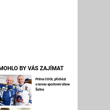
MOHLO BY VÁS ZAJÍMAT
Prima COOL přichází
s novou sportovní show
Šatna