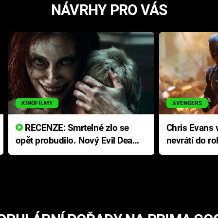
NÁVRHY PRO VÁS
KINOFILMY
AVENGERS
RECENZE: Smrtelné zlo se
Chris Evans v
opět probudilo. Nový Evil Dead
nevrátí do ro
přichází s neodolatelnou
Ameriky
hororovou nabídkou