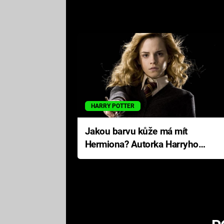
HARRY POTTER
Jakou barvu kůže má mít
Hermiona? Autorka Harryho
Pottera přišla s ráznou
odpovědí