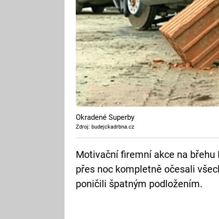
Okradené Superby
Zdroj: budejckadrbna.cz
Motivační firemní akce na břehu
přes noc kompletně očesali všech
poničili špatným podložením.