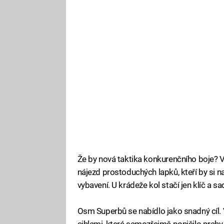
Že by nová taktika konkurenčního boje? 
nájezd prostoduchých lapků, kteří by si n
vybavení. U krádeže kol stačí jen klíč a 
Osm Superbů se nabídlo jako snadný cíl. 
cihlami, které samozřejmě poničilo prah