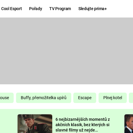
Cool Esport
Pořady
TV Program
Sledujte prima+
Hry
Zábava
MAFIA
ZÁBAVN
GALERI
GTA 6
NEJLEP
KINGDOM
KOMEDI
COME:
DELIVERANCE
CHUCK
House
Buffy, přemožitelka upírů
Escape
Plnej kotel
NORRIS
ESPORT
6 nejbizarnějších momentů z
DEADP
akčních klasik, bez kterých si
slavné filmy už nejde