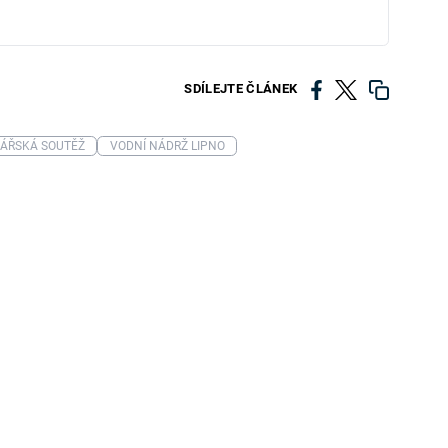
SDÍLEJTE ČLÁNEK
ÁŘSKÁ SOUTĚŽ
VODNÍ NÁDRŽ LIPNO