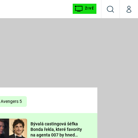
ŽIVĚ
Vyhledávání
Můj p
Prima+
É
CNN Prima NEWS
E
Prima FRESH
ŠÍ
Prima LIVING
E
Prima Ženy
Avengers 5
Prima LAJK
Bývalá castingová šéfka
OOL
Bonda řekla, které favority
Sledujte nás
na agenta 007 by hned