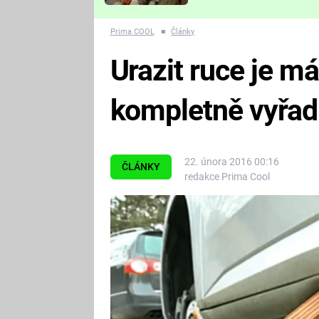
Které děsivé pecky vám
nejvíc zvednou tep?
Prima COOL
■
Články
Urazit ruce je má
kompletně vyřadil
22. února 2016 00:16
ČLÁNKY
redakce Prima Cool