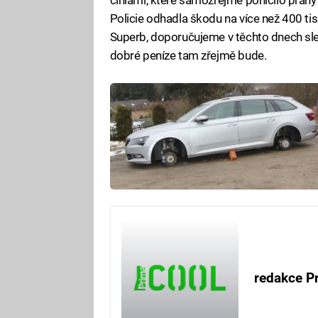
Policie odhadla škodu na více než 400 ti
Superb, doporučujeme v těchto dnech sle
dobré peníze tam zřejmě bude.
redakce P