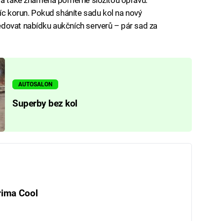
síc korun. Pokud sháníte sadu kol na nový
dovat nabídku aukčních serverů – pár sad za
AUTOSALON
Superby bez kol
rima Cool