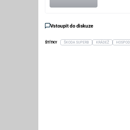
Vstoupit do diskuze
ŠTÍTKY
ŠKODA SUPERB
KRÁDEŽ
HOSPOD