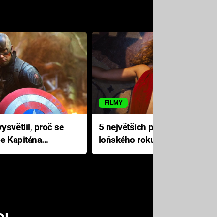
FILMY
ysvětlil, proč se
5 největších propadáků
le Kapitána
loňského roku: Disney na
jediné katastrofě prodělal 200
milionů dolarů