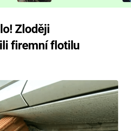
představit
lo! Zloději
i firemní flotilu