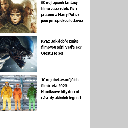
50 nejlepších fantasy
filmů všech dob: Pán
prstenů a Harry Potter
jsou jen špičkou ledovce
KVÍZ: Jak dobře znáte
filmovou sérii Vetřelec?
Otestujte se!
10 nejočekávanějších
filmů léta 2023:
Komiksové hity doplní
návraty akčních legend