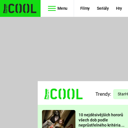
Menu
Filmy
Seriály
Hry
Seriály
Filmy
SIMPSONOVI
STAR WARS
HVĚZDNÁ
AVENGERS
BRÁNA
RYCHLE A
TEORIE
ZBĚSILE 10
Trendy:
VELKÉHO
Star
PREDÁTOR
TŘESKU
10 nejděsivějších hororů
FUTURAMA
všech dob podle
neprůstřelného kritéria.