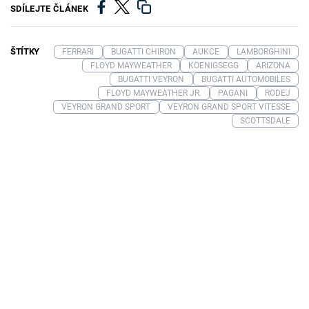
SDÍLEJTE ČLÁNEK
ŠTÍTKY
FERRARI
BUGATTI CHIRON
AUKCE
LAMBORGHINI
FLOYD MAYWEATHER
KOENIGSEGG
ARIZONA
BUGATTI VEYRON
BUGATTI AUTOMOBILES
FLOYD MAYWEATHER JR.
PAGANI
RODEJ
VEYRON GRAND SPORT
VEYRON GRAND SPORT VITESSE
SCOTTSDALE