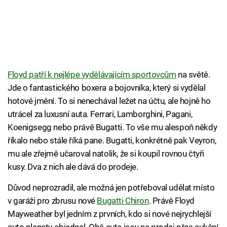
Floyd patří k nejlépe vydělávajícím sportovcům
na světě.
Jde o fantastického boxera a bojovníka, který si vydělal
hotové jmění. To si nenechával ležet na účtu, ale hojně ho
utrácel za luxusní auta. Ferrari, Lamborghini, Pagani,
Koenigsegg nebo právě Bugatti. To vše mu alespoň někdy
říkalo nebo stále říká pane. Bugatti, konkrétně pak Veyron,
mu ale zřejmě učaroval natolik, že si koupil rovnou čtyři
kusy. Dva z nich ale dává do prodeje.
Důvod neprozradil, ale možná jen potřeboval udělat místo
v garáži pro zbrusu nové
Bugatti Chiron
. Právě Floyd
Mayweather byl jedním z prvních, kdo si nové nejrychlejší