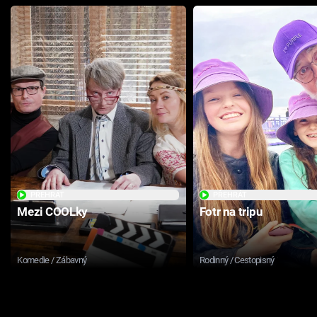
PŘEHRÁT
PŘEHRÁT
Mezi COOLky
Fotr na tripu
Komedie / Zábavný
Rodinný / Cestopisný