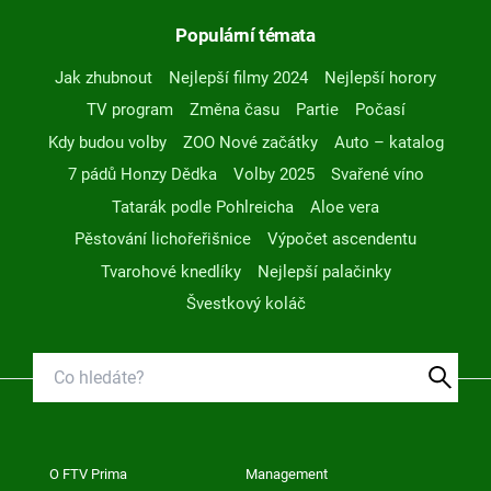
Populární témata
Jak zhubnout
Nejlepší filmy 2024
Nejlepší horory
TV program
Změna času
Partie
Počasí
Kdy budou volby
ZOO Nové začátky
Auto – katalog
7 pádů Honzy Dědka
Volby 2025
Svařené víno
Tatarák podle Pohlreicha
Aloe vera
Pěstování lichořeřišnice
Výpočet ascendentu
Tvarohové knedlíky
Nejlepší palačinky
Švestkový koláč
O FTV Prima
Management