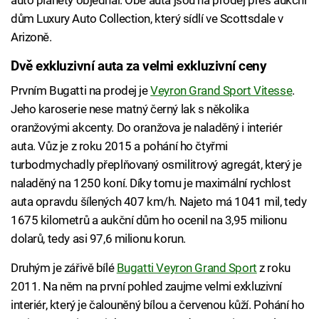
auto planety objednal. Obě auta jsou na prodej přes aukční
dům Luxury Auto Collection, který sídlí ve Scottsdale v
Arizoně.
Dvě exkluzivní auta za velmi exkluzivní ceny
Prvním Bugatti na prodej je
Veyron Grand Sport Vitesse
.
Jeho karoserie nese matný černý lak s několika
oranžovými akcenty. Do oranžova je naladěný i interiér
auta. Vůz je z roku 2015 a pohání ho čtyřmi
turbodmychadly přeplňovaný osmilitrový agregát, který je
naladěný na 1250 koní. Díky tomu je maximální rychlost
auta opravdu šílených 407 km/h. Najeto má 1041 mil, tedy
1675 kilometrů a aukční dům ho ocenil na 3,95 milionu
dolarů, tedy asi 97,6 milionu korun.
Druhým je zářivě bílé
Bugatti Veyron Grand Sport
z roku
2011. Na něm na první pohled zaujme velmi exkluzivní
interiér, který je čalouněný bílou a červenou kůží. Pohání ho