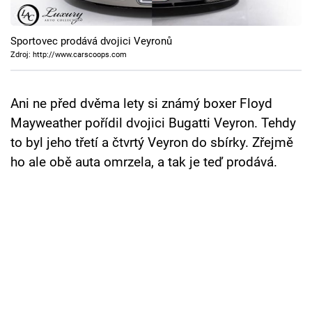
Cool Esport
Sportovec prodává dvojici Veyronů
Pořady
Zdroj: http://www.carscoops.com
TV Program
Ani ne před dvěma lety si známý boxer Floyd
Sledujte prima+
Mayweather pořídil dvojici Bugatti Veyron. Tehdy
to byl jeho třetí a čtvrtý Veyron do sbírky. Zřejmě
Přihlášení
ho ale obě auta omrzela, a tak je teď prodává.
Sledujte nás