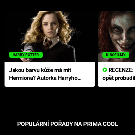
HARRY POTTER
KINOFILMY
Jakou barvu kůže má mít
RECENZE: Smrtelné zlo se
Hermiona? Autorka Harryho
opět probudi
Pottera přišla s ráznou
přichází s n
odpovědí
hororovou n
POPULÁRNÍ POŘADY NA PRIMA COOL