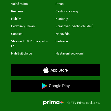
Volná místa
Press
Reklama
Castingy a výzvy
HbbTV
Kontakty
Podmínky užívání
Zpracování osobních údajů
Cookies
Nápověda
Vlastník FTV Prima spol. s
Redakce
r.o.
Nahlásit chybu
Nastavení soukromí
App Store
Google Play
© FTV Prima spol. s r.o.