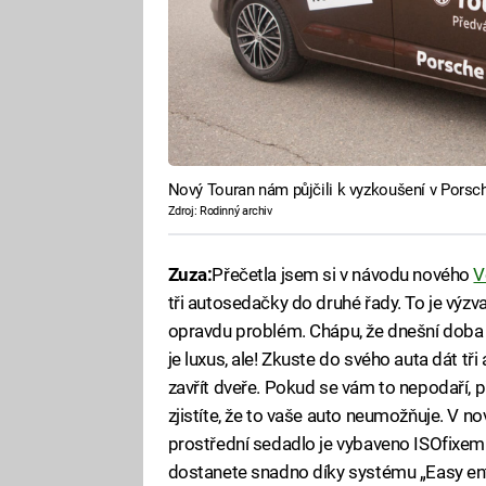
Nový Touran nám půjčili k vyzkoušení v Porsc
Zdroj: Rodinný archiv
Zuza:
Přečetla jsem si v návodu nového
V
tři autosedačky do druhé řady. To je výzva
opravdu problém. Chápu, že dnešní doba ne
je luxus, ale! Zkuste do svého auta dát t
zavřít dveře. Pokud se vám to nepodaří,
zjistíte, že to vaše auto neumožňuje. V 
prostřední sedadlo je vybaveno ISOfixem. 
dostanete snadno díky systému „Easy entr