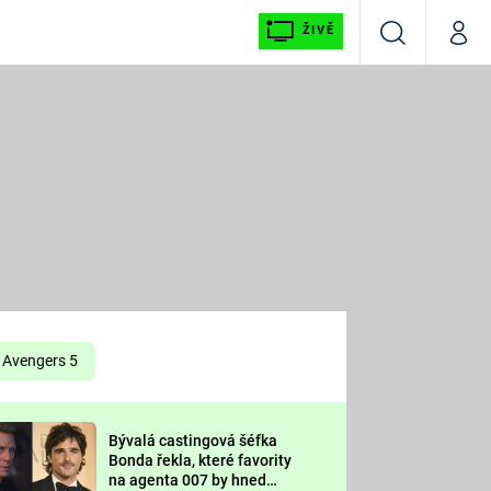
ŽIVĚ
Vyhledávání
Můj p
Prima+
É
CNN Prima NEWS
E
Prima FRESH
ŠÍ
Prima LIVING
E
Prima Ženy
Avengers 5
Prima LAJK
Bývalá castingová šéfka
OOL
Bonda řekla, které favority
Sledujte nás
na agenta 007 by hned