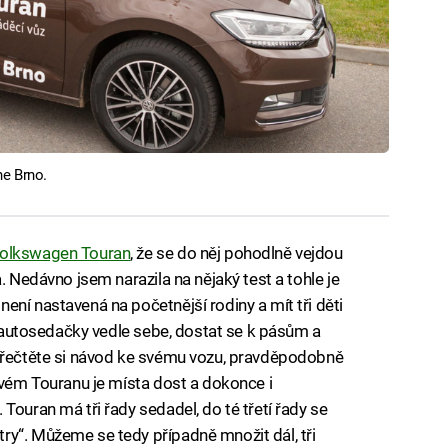
he Brno.
olkswagen Touran
, že se do něj pohodlně vejdou
. Nedávno jsem narazila na nějaký test a tohle je
ní nastavená na početnější rodiny a mít tři děti
ři autosedačky vedle sebe, dostat se k pásům a
 přečtěte si návod ke svému vozu, pravděpodobně
novém Touranu je místa dost a dokonce i
Touran má tři řady sedadel, do té třetí řady se
y“. Můžeme se tedy případně množit dál, tři