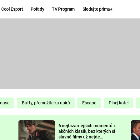
Cool Esport
Pořady
TV Program
Sledujte prima+
Hry
Zábava
MAFIA
ZÁBAVN
GALERI
GTA 6
NEJLEP
KINGDOM
KOMEDI
COME:
DELIVERANCE
CHUCK
House
Buffy, přemožitelka upírů
Escape
Plnej kotel
NORRIS
ESPORT
6 nejbizarnějších momentů z
DEADP
akčních klasik, bez kterých si
slavné filmy už nejde