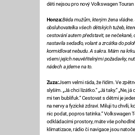
děti nejsou pro nový Volkswagen Touran 
Honza:
Běda mužům, kterým žena vládne. S
obsluhovatelka všech dětských tužeb, které
cestování autem představit, se nečekaně, o
nastavila sedadlo, volant a zrcátka do poloh
kormidlovat nebudu. A sakra. Mám na krku 
všemi jejich neuvěřitelnými požadavky, n
nádech a jdeme na to.
Zuza:
Jsem velmi ráda, že řídím. Ve zpětn
slyším. „Já chci lízátko.“ „Já taky.“ „Ne, j
mi ten bublifuk.“ Cestovat s dětmi je jeden
na nervy a fyzické zdraví. Miluji tu chvíli, 
nic podat, popros tatínka.“ Volkswagen 
odkládacími prostory, máte vše pohodlně 
klimatizace, rádio či navigace jsou natoč