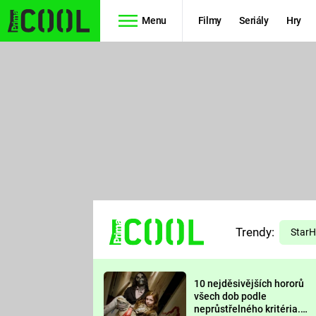
Menu
Filmy
Seriály
Hry
Seriály
Filmy
SIMPSONOVI
STAR WARS
HVĚZDNÁ
AVENGERS
BRÁNA
RYCHLE A
TEORIE
ZBĚSILE 10
Trendy:
VELKÉHO
Star
PREDÁTOR
TŘESKU
10 nejděsivějších hororů
FUTURAMA
všech dob podle
neprůstřelného kritéria.