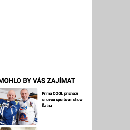
MOHLO BY VÁS ZAJÍMAT
Prima COOL přichází
s novou sportovní show
Šatna