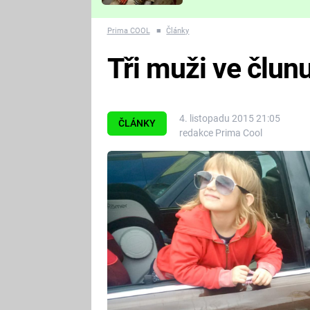
Které děsivé pecky vám
nejvíc zvednou tep?
Prima COOL
■
Články
Tři muži ve člunu
4. listopadu 2015 21:05
ČLÁNKY
redakce Prima Cool