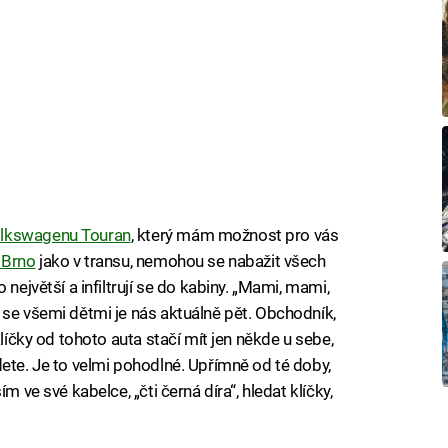
lkswagenu Touran
, který mám možnost pro vás
 Brno
jako v transu, nemohou se nabažit všech
 největší a infiltrují se do kabiny. „Mami, mami,
 se všemi dětmi je nás aktuálně pět. Obchodník,
klíčky od tohoto auta stačí mít jen někde u sebe,
dete. Je to velmi pohodlné. Upřímně od té doby,
m ve své kabelce, „čti černá díra“, hledat klíčky,