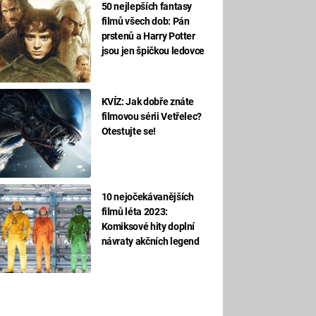
50 nejlepších fantasy
filmů všech dob: Pán
prstenů a Harry Potter
jsou jen špičkou ledovce
KVÍZ: Jak dobře znáte
filmovou sérii Vetřelec?
Otestujte se!
10 nejočekávanějších
filmů léta 2023:
Komiksové hity doplní
návraty akčních legend