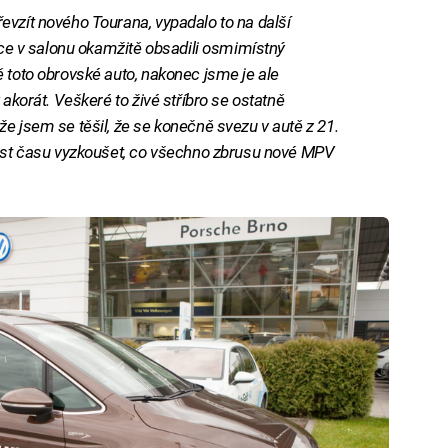
řevzít nového Tourana, vypadalo to na další
sice v salonu okamžitě obsadili osmimístný
 toto obrovské auto, nakonec jsme je ale
 akorát. Veškeré to živé stříbro se ostatně
e jsem se těšil, že se konečně svezu v autě z 21.
dost času vyzkoušet, co všechno zbrusu nové MPV