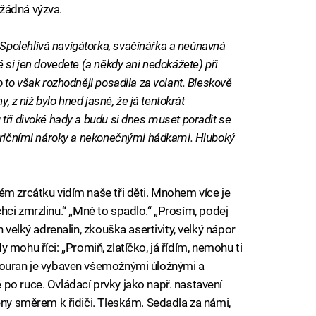
žádná výzva.
polehlivá navigátorka, svačinářka a neúnavná
 si jen dovedete (a někdy ani nedokážete) při
 to však rozhodněji posadila za volant. Bleskově
y, z níž bylo hned jasné, že já tentokrát
tři divoké hady a budu si dnes muset poradit se
utričními nároky a nekonečnými hádkami. Hluboký
ém zrcátku vidím naše tři děti. Mnohem více je
á chci zmrzlinu.“ „Mně to spadlo.“ „Prosím, podej
 velký adrenalin, zkouška asertivity, velký nápor
kdy mohu říci: „Promiň, zlatíčko, já řídím, nemohu ti
Touran je vybaven všemožnými úložnými a
po ruce. Ovládací prvky jako např. nastavení
eny směrem k řidiči. Tleskám. Sedadla za námi,