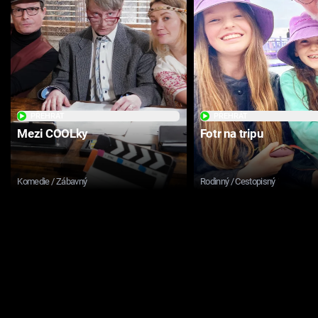
PŘEHRÁT
PŘEHRÁT
Mezi COOLky
Fotr na tripu
Komedie / Zábavný
Rodinný / Cestopisný