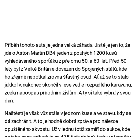
Příběh tohoto auta je jedna velká záhada. Jisté je jen to, že
jde o Aston Martin DB4, jeden z pouhých 1200 kusů
vyhledávaného sporťáku z přelomu 50. a 60. let. Před 50
lety byl z Velké Británie dovezen do Spojených států, kde
ho zřejmě nepotkal zrovna šťastný osud. Ať už se to stalo
jakkoliv, nakonec skončil v lese vedle rozpadlého karavanu,
zcela napospas přírodním živlům. A ty si také vybraly svou
daň.
Naštěstí je však vůz stále v jednom kuse a ve stavu, kdy se
dá zachránit. A to je hodně dobrá zpráva pro nálezce
opuštěného skvostu. Už v lednu totiž zamíří do aukce, kde