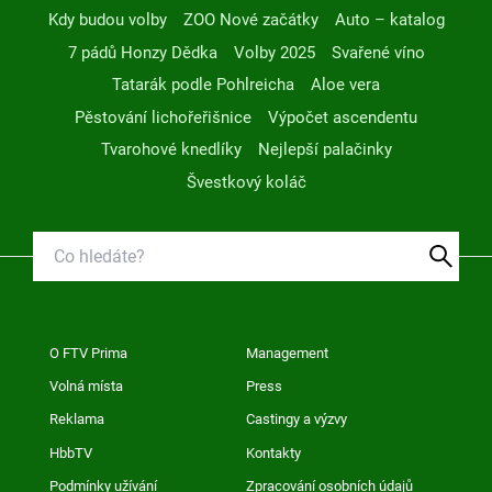
Kdy budou volby
ZOO Nové začátky
Auto – katalog
7 pádů Honzy Dědka
Volby 2025
Svařené víno
Tatarák podle Pohlreicha
Aloe vera
Pěstování lichořeřišnice
Výpočet ascendentu
Tvarohové knedlíky
Nejlepší palačinky
Švestkový koláč
O FTV Prima
Management
Volná místa
Press
Reklama
Castingy a výzvy
HbbTV
Kontakty
Podmínky užívání
Zpracování osobních údajů