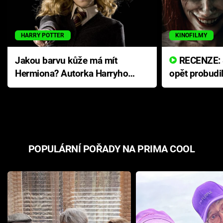
HARRY POTTER
KINOFILMY
Jakou barvu kůže má mít
RECENZE: Smrtelné zlo se
Hermiona? Autorka Harryho
opět probudi
Pottera přišla s ráznou
přichází s n
odpovědí
hororovou n
POPULÁRNÍ POŘADY NA PRIMA COOL