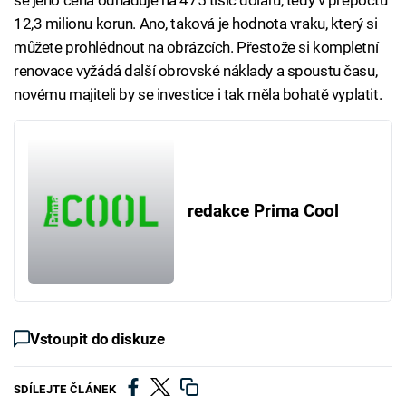
se jeho cena odhaduje na 475 tisíc dolarů, tedy v přepočtu
12,3 milionu korun. Ano, taková je hodnota vraku, který si
můžete prohlédnout na obrázcích. Přestože si kompletní
renovace vyžádá další obrovské náklady a spoustu času,
novému majiteli by se investice i tak měla bohatě vyplatit.
redakce Prima Cool
Vstoupit do diskuze
SDÍLEJTE ČLÁNEK