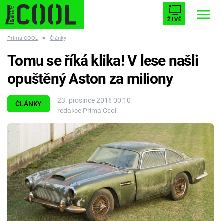
ŽIVĚ
Prima COOL
■
Články
STARHOUSE
BUFFY, PŘEMOŽITELKA UPÍRŮ
Trendy:
Tomu se říká klika! V lese našli
ESCAPE
PLNEJ KOTEL
AVENGERS 5
opuštěný Aston za miliony
23. prosince 2016 00:10
ČLÁNKY
redakce Prima Cool
Témata
Filmy
Seriály
Hry