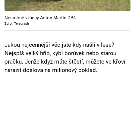
Cool Esport
Nesmírně vzácný Aston Martin DB4.
Pořady
Zdroj: Telegraph
TV Program
Jakou nejcennější věc jste kdy našli v lese?
Sledujte prima+
Nejspíš velký hřib, kýbl borůvek nebo starou
pračku. Jenže když máte štěstí, můžete ve křoví
Přihlášení
narazit doslova na milionový poklad.
Sledujte nás