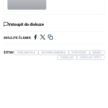
Vstoupit do diskuze
SDÍLEJTE ČLÁNEK
ŠTÍTKY
PNEUMATIKA
SEVERNÍ AMERIKA
PODVOZEK
NĚMCI
CADILLAC
CADILLAC ATS-V