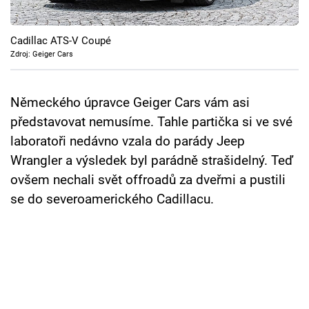
Cool Esport
Cadillac ATS-V Coupé
Pořady
Zdroj: Geiger Cars
TV Program
Německého úpravce Geiger Cars vám asi
Sledujte prima+
představovat nemusíme. Tahle partička si ve své
laboratoři nedávno vzala do parády Jeep
Přihlášení
Wrangler a výsledek byl parádně strašidelný. Teď
ovšem nechali svět offroadů za dveřmi a pustili
se do severoamerického Cadillacu.
Sledujte nás