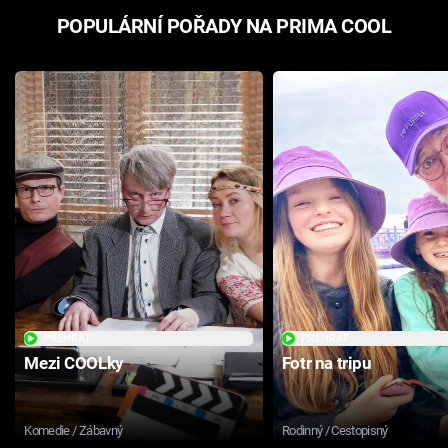
POPULÁRNÍ POŘADY NA PRIMA COOL
PŘEHRÁT
PŘEHRÁT
Mezi COOLky
Fotr na tripu
Komedie / Zábavný
Rodinný / Cestopisný