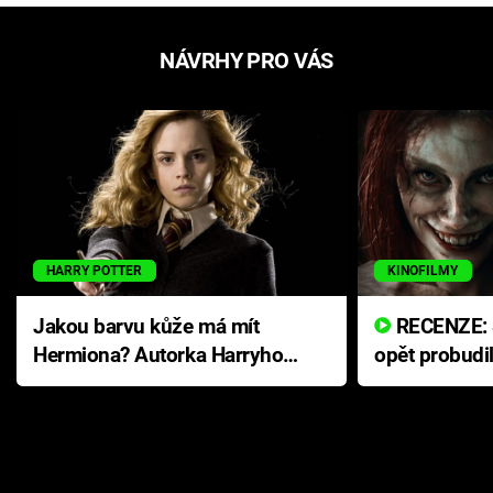
NÁVRHY PRO VÁS
HARRY POTTER
KINOFILMY
Jakou barvu kůže má mít
RECENZE: Smrtelné zlo se
Hermiona? Autorka Harryho
opět probudi
Pottera přišla s ráznou
přichází s n
odpovědí
hororovou n