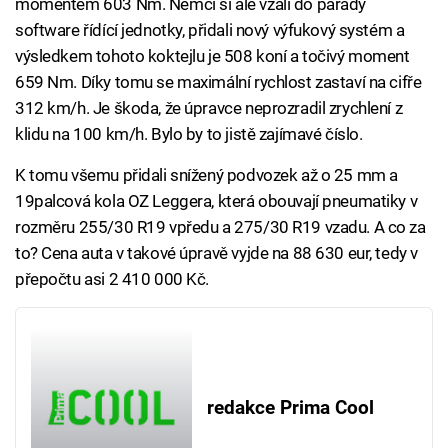
momentem 603 Nm. Němci si ale vzali do parády
software řídící jednotky, přidali nový výfukový systém a
výsledkem tohoto koktejlu je 508 koní a točivý moment
659 Nm. Díky tomu se maximální rychlost zastaví na cifře
312 km/h. Je škoda, že úpravce neprozradil zrychlení z
klidu na 100 km/h. Bylo by to jistě zajímavé číslo.
K tomu všemu přidali snížený podvozek až o 25 mm a
19palcová kola OZ Leggera, která obouvají pneumatiky v
rozměru 255/30 R19 vpředu a 275/30 R19 vzadu. A co za
to? Cena auta v takové úpravě vyjde na 88 630 eur, tedy v
přepočtu asi 2 410 000 Kč.
redakce Prima Cool