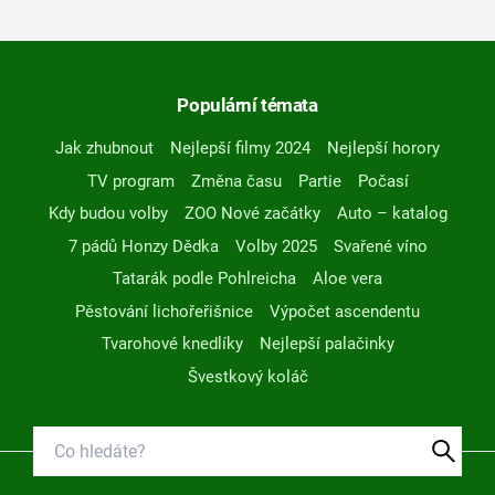
Populární témata
Jak zhubnout
Nejlepší filmy 2024
Nejlepší horory
TV program
Změna času
Partie
Počasí
Kdy budou volby
ZOO Nové začátky
Auto – katalog
7 pádů Honzy Dědka
Volby 2025
Svařené víno
Tatarák podle Pohlreicha
Aloe vera
Pěstování lichořeřišnice
Výpočet ascendentu
Tvarohové knedlíky
Nejlepší palačinky
Švestkový koláč