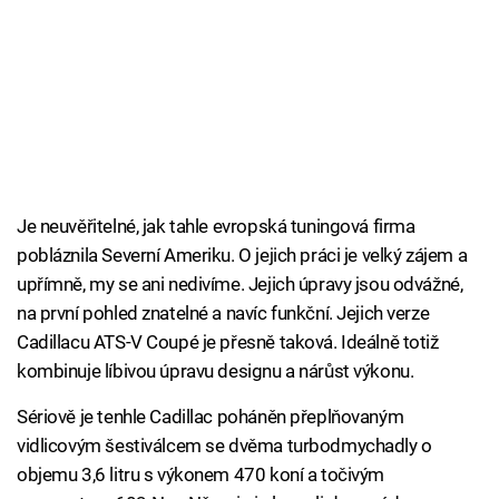
Je neuvěřitelné, jak tahle evropská tuningová firma
pobláznila Severní Ameriku. O jejich práci je velký zájem a
upřímně, my se ani nedivíme. Jejich úpravy jsou odvážné,
na první pohled znatelné a navíc funkční. Jejich verze
Cadillacu ATS-V Coupé je přesně taková. Ideálně totiž
kombinuje líbivou úpravu designu a nárůst výkonu.
Sériově je tenhle Cadillac poháněn přeplňovaným
vidlicovým šestiválcem se dvěma turbodmychadly o
objemu 3,6 litru s výkonem 470 koní a točivým