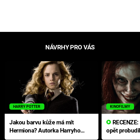
NÁVRHY PRO VÁS
HARRY POTTER
KINOFILMY
Jakou barvu kůže má mít
RECENZE: Smrtelné zlo se
Hermiona? Autorka Harryho
opět probudi
Pottera přišla s ráznou
přichází s n