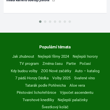
mladí kariéru obětují jistotě
Populární témata
Jak zhubnout
Nejlepší filmy 2024
Nejlepší horory
TV program
Změna času
Partie
Počasí
Kdy budou volby
ZOO Nové začátky
Auto – katalog
7 pádů Honzy Dědka
Volby 2025
Svařené víno
Tatarák podle Pohlreicha
Aloe vera
Pěstování lichořeřišnice
Výpočet ascendentu
Tvarohové knedlíky
Nejlepší palačinky
Švestkový koláč