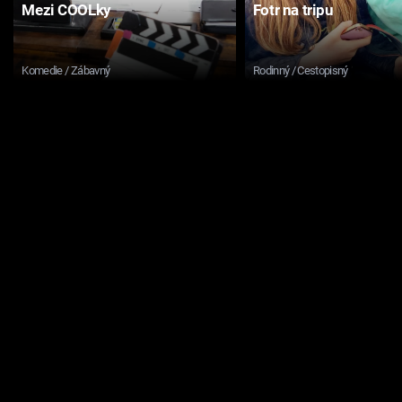
Mezi COOLky
Fotr na tripu
Komedie / Zábavný
Rodinný / Cestopisný