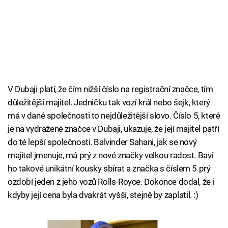
V Dubaji platí, že čím nižší číslo na registrační značce, tím
důležitější majitel. Jedničku tak vozí král nebo šejk, který
má v dané společnosti to nejdůležitější slovo. Číslo 5, které
je na vydražené značce v Dubaji, ukazuje, že její majitel patří
do té lepší společnosti. Balvinder Sahani, jak se nový
majitel jmenuje, má prý z nové značky velkou radost. Baví
ho takové unikátní kousky sbírat a značka s číslem 5 prý
ozdobí jeden z jeho vozů Rolls-Royce. Dokonce dodal, že i
kdyby její cena byla dvakrát vyšší, stejně by zaplatil. :)