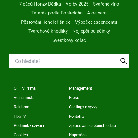
7 pádů Honzy Dědka
Volby 2025
Svařené víno
Tatarák podle Pohlreicha
Aloe vera
Pěstování lichořeřišnice
Výpočet ascendentu
Tvarohové knedlíky
Nejlepší palačinky
Švestkový koláč
O FTV Prima
Management
Volná místa
Press
Reklama
Castingy a výzvy
HbbTV
Kontakty
Podmínky užívání
Zpracování osobních údajů
Cookies
Nápověda