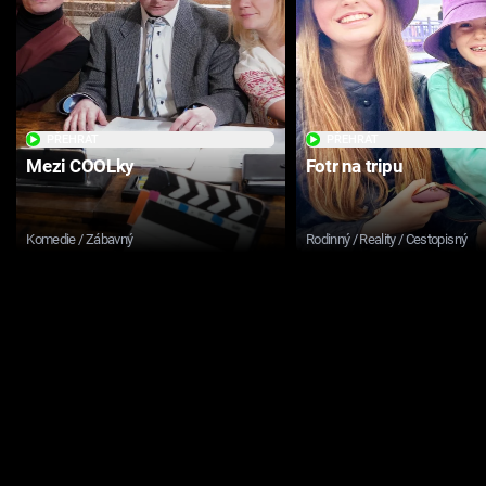
PŘEHRÁT
PŘEHRÁT
Mezi COOLky
Fotr na tripu
Komedie / Zábavný
Rodinný / Reality / Cestopisný