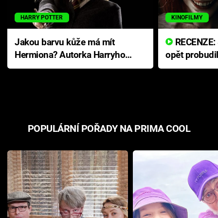
HARRY POTTER
KINOFILMY
Jakou barvu kůže má mít
RECENZE: Smrtelné zlo se
Hermiona? Autorka Harryho
opět probudi
Pottera přišla s ráznou
přichází s n
odpovědí
hororovou n
POPULÁRNÍ POŘADY NA PRIMA COOL