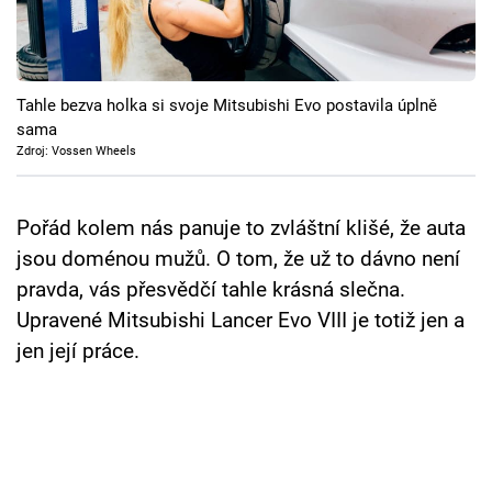
Cool Esport
Pořady
Tahle bezva holka si svoje Mitsubishi Evo postavila úplně
TV Program
sama
Zdroj: Vossen Wheels
Sledujte prima+
Pořád kolem nás panuje to zvláštní klišé, že auta
Přihlášení
jsou doménou mužů. O tom, že už to dávno není
pravda, vás přesvědčí tahle krásná slečna.
Upravené Mitsubishi Lancer Evo VIII je totiž jen a
Sledujte nás
jen její práce.