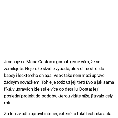
Jmenuje se Maria Gaston a garantujeme vám, že se
zamilujete. Nejen, že skvěle vypadá, ale v dílně strčí do
kapsy i leckterého chlapa. Však také není mezi úpravci
žádným nováčkem. Tohle je totiž už její třetí Evo a jak sama
říká, v úpravách jde stále více do detailu. Dostat její
poslední projekt do podoby, kterou vidíte níže, jí trvalo celý
rok.
Za ten zvládla upravit interiér, exteriér a také techniku auta.