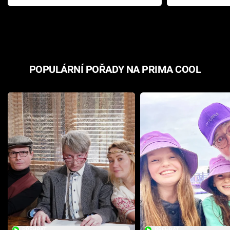
Pottera přišla s ráznou
přichází s n
odpovědí
hororovou n
POPULÁRNÍ POŘADY NA PRIMA COOL
PŘEHRÁT
PŘEHRÁT