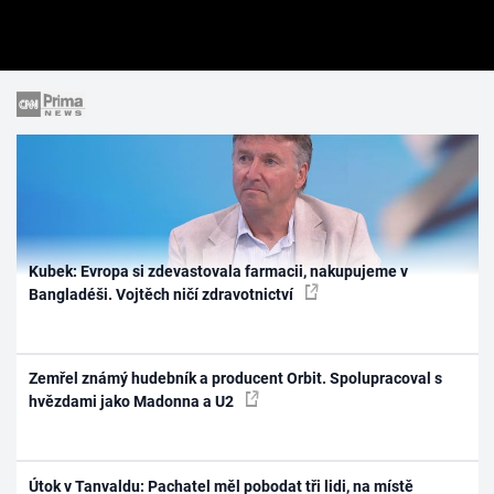
Kubek: Evropa si zdevastovala farmacii, nakupujeme v
Bangladéši. Vojtěch ničí zdravotnictví
Zemřel známý hudebník a producent Orbit. Spolupracoval s
hvězdami jako Madonna a U2
Útok v Tanvaldu: Pachatel měl pobodat tři lidi, na místě