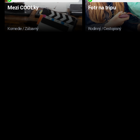
Mezi COOLky
Fotr na tripu
Komedie / Zábavný
Rodinný / Cestopisný