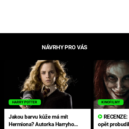
NÁVRHY PRO VÁS
HARRY POTTER
KINOFILMY
Jakou barvu kůže má mít
RECENZE: Smrtelné zlo se
Hermiona? Autorka Harryho
opět probudi