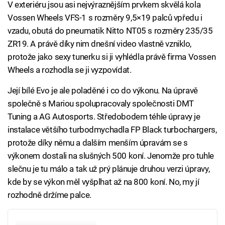
V exteriéru jsou asi nejvýraznějším prvkem skvělá kola
Vossen Wheels VFS-1 s rozměry 9,5×19 palců vpředu i
vzadu, obutá do pneumatik Nitto NT05 s rozměry 235/35
ZR19. A právě díky nim dnešní video vlastně vzniklo,
protože jako sexy tunerku si ji vyhlédla právě firma Vossen
Wheels a rozhodla se ji vyzpovídat.
Její bílé Evo je ale poladěné i co do výkonu. Na úpravě
společně s Mariou spolupracovaly společnosti DMT
Tuning a AG Autosports. Středobodem téhle úpravy je
instalace většího turbodmychadla FP Black turbochargers,
protože díky němu a dalším menším úpravám se s
výkonem dostali na slušných 500 koní. Jenomže pro tuhle
slečnu je tu málo a tak už prý plánuje druhou verzi úpravy,
kde by se výkon měl vyšplhat až na 800 koní. No, my jí
rozhodně držíme palce.