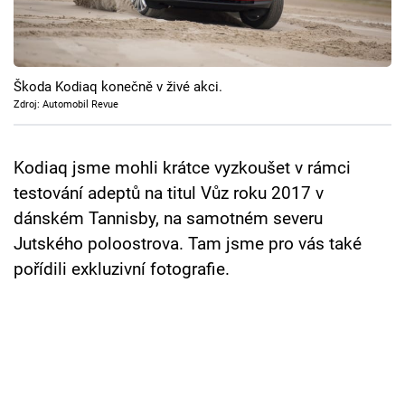
Cool Esport
Pořady
Škoda Kodiaq konečně v živé akci.
TV Program
Zdroj: Automobil Revue
Sledujte prima+
Kodiaq jsme mohli krátce vyzkoušet v rámci
testování adeptů na titul Vůz roku 2017 v
Přihlášení
dánském Tannisby, na samotném severu
Jutského poloostrova. Tam jsme pro vás také
pořídili exkluzivní fotografie.
Sledujte nás