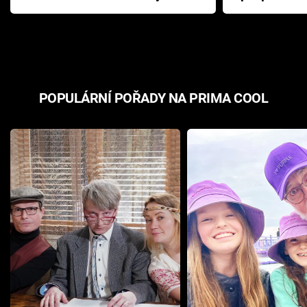
Pottera přišla s ráznou
přichází s n
odpovědí
hororovou n
POPULÁRNÍ POŘADY NA PRIMA COOL