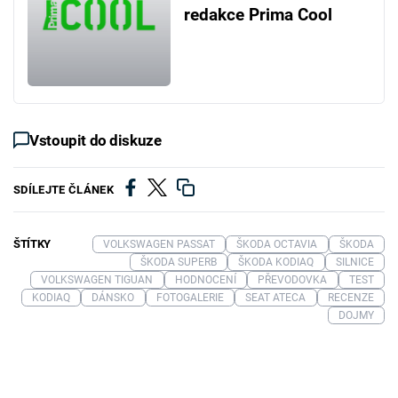
redakce Prima Cool
Vstoupit do diskuze
SDÍLEJTE ČLÁNEK
ŠTÍTKY
VOLKSWAGEN PASSAT
ŠKODA OCTAVIA
ŠKODA
ŠKODA SUPERB
ŠKODA KODIAQ
SILNICE
VOLKSWAGEN TIGUAN
HODNOCENÍ
PŘEVODOVKA
TEST
KODIAQ
DÁNSKO
FOTOGALERIE
SEAT ATECA
RECENZE
DOJMY