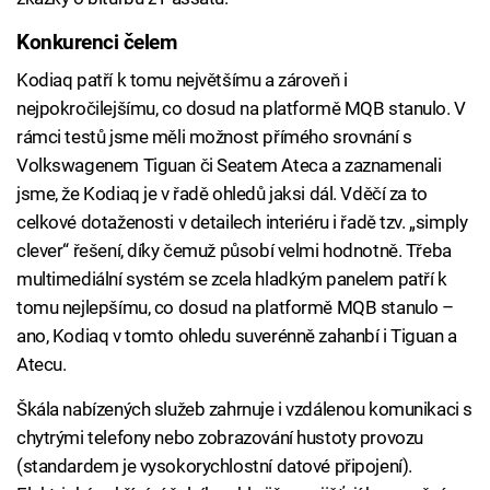
Konkurenci čelem
Kodiaq patří k tomu největšímu a zároveň i
nejpokročilejšímu, co dosud na platformě MQB stanulo. V
rámci testů jsme měli možnost přímého srovnání s
Volkswagenem Tiguan či Seatem Ateca a zaznamenali
jsme, že Kodiaq je v řadě ohledů jaksi dál. Vděčí za to
celkové dotaženosti v detailech interiéru i řadě tzv. „simply
clever“ řešení, díky čemuž působí velmi hodnotně. Třeba
multimediální systém se zcela hladkým panelem patří k
tomu nejlepšímu, co dosud na platformě MQB stanulo –
ano, Kodiaq v tomto ohledu suverénně zahanbí i Tiguan a
Atecu.
Škála nabízených služeb zahrnuje i vzdálenou komunikaci s
chytrými telefony nebo zobrazování hustoty provozu
(standardem je vysokorychlostní datové připojení).