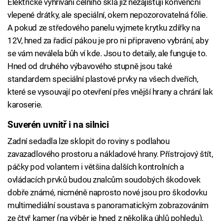
Elektrické vyhřívání čelního skla již nezajišťují konvenční
vlepené drátky, ale speciální, okem nepozorovatelná fólie.
A pokud ze středového panelu vyjmete krytku zdířky na
12V, hned za řadicí pákou je pro ni připraveno vybrání, aby
se vám neválela bůh ví kde. Jsou to detaily, ale funguje to.
Hned od druhého výbavového stupně jsou také
standardem speciální plastové prvky na všech dveřích,
které se vysouvají po otevření přes vnější hrany a chrání lak
karoserie.
Suverén uvnitř i na silnici
Zadní sedadla lze sklopit do roviny s podlahou
zavazadlového prostoru a nákladové hrany. Přístrojový štít,
páčky pod volantem i většina dalších kontrolních a
ovládacích prvků budou znalcům soudobých škodovek
dobře známé, nicméně naprosto nové jsou pro škodovku
multimediální soustava s panoramatickým zobrazováním
ze čtyř kamer (na výběr je hned z několika úhlů pohledu),