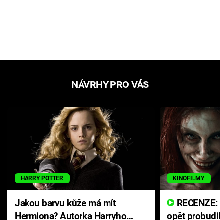
NÁVRHY PRO VÁS
HARRY POTTER
KINOFILMY
Jakou barvu kůže má mít
RECENZE: Smrtelné zlo se
Hermiona? Autorka Harryho
opět probudi