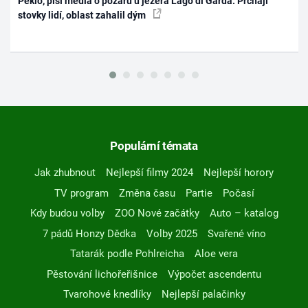
Peklo, píší média o požáru u jezera Lago di Garda. Prchají
stovky lidí, oblast zahalil dým
Populární témata
Jak zhubnout
Nejlepší filmy 2024
Nejlepší horory
TV program
Změna času
Partie
Počasí
Kdy budou volby
ZOO Nové začátky
Auto – katalog
7 pádů Honzy Dědka
Volby 2025
Svařené víno
Tatarák podle Pohlreicha
Aloe vera
Pěstování lichořeřišnice
Výpočet ascendentu
Tvarohové knedlíky
Nejlepší palačinky