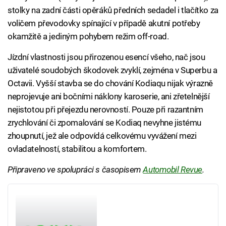
stolky na zadní části opěráků předních sedadel i tlačítko za
voličem převodovky spínající v případě akutní potřeby
okamžitě a jediným pohybem režim off-road.
Jízdní vlastnosti jsou přirozenou esencí všeho, nač jsou
uživatelé soudobých škodovek zvyklí, zejména v Superbu a
Octavii. Vyšší stavba se do chování Kodiaqu nijak výrazně
neprojevuje ani bočními náklony karoserie, ani zřetelnější
nejistotou při přejezdu nerovností. Pouze při razantním
zrychlování či zpomalování se Kodiaq nevyhne jistému
zhoupnutí, jež ale odpovídá celkovému vyvážení mezi
ovladatelností, stabilitou a komfortem.
Připraveno ve spolupráci s časopisem
Automobil Revue
.