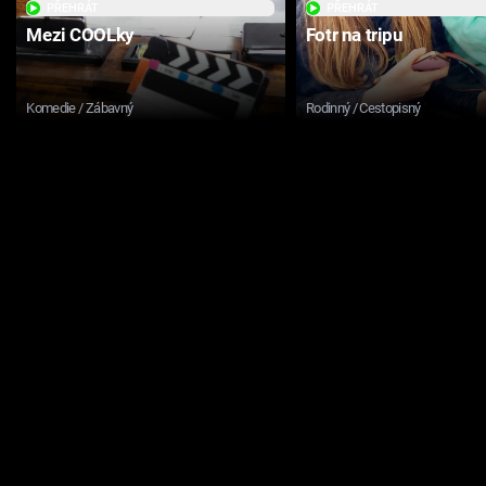
PŘEHRÁT
PŘEHRÁT
Mezi COOLky
Fotr na tripu
Komedie / Zábavný
Rodinný / Cestopisný